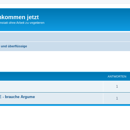
nkommen jetzt
statt ohne Arbeit zu vegetieren
e und überflüssige
eiterte Suche
ANTWORTEN
1
E - brauche Argume
1