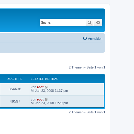
Suche
Erweiterte Suche
Anmelden
2 Themen • Seite
1
von
1
ZUGRIFFE
LETZTER BEITRAG
von
root
854638
Mi Jan 23, 2008 11:37 pm
von
root
49597
Mi Jan 23, 2008 11:29 pm
2 Themen • Seite
1
von
1