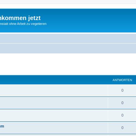
nkommen jetzt
statt ohne Arbeit zu vegetieren
eiterte Suche
ANTWORTEN
0
0
0
rum
0