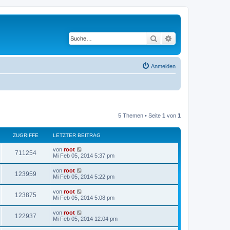
Suche
Erweiterte Suche
Anmelden
5 Themen • Seite
1
von
1
ZUGRIFFE
LETZTER BEITRAG
von
root
711254
Mi Feb 05, 2014 5:37 pm
von
root
123959
Mi Feb 05, 2014 5:22 pm
von
root
123875
Mi Feb 05, 2014 5:08 pm
von
root
122937
Mi Feb 05, 2014 12:04 pm