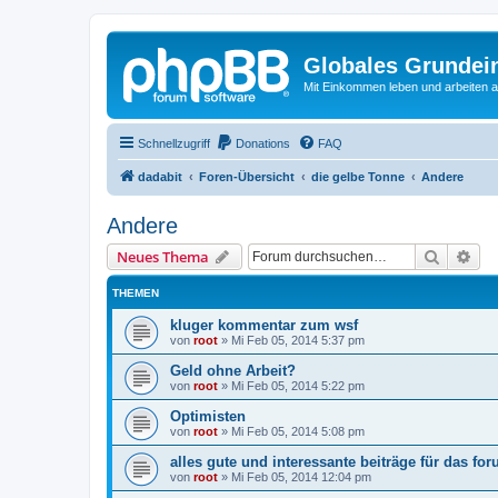
Globales Grundei
Mit Einkommen leben und arbeiten an
Schnellzugriff
Donations
FAQ
dadabit
Foren-Übersicht
die gelbe Tonne
Andere
Andere
Suche
Erw
Neues Thema
THEMEN
kluger kommentar zum wsf
von
root
»
Mi Feb 05, 2014 5:37 pm
Geld ohne Arbeit?
von
root
»
Mi Feb 05, 2014 5:22 pm
Optimisten
von
root
»
Mi Feb 05, 2014 5:08 pm
alles gute und interessante beiträge für das fo
von
root
»
Mi Feb 05, 2014 12:04 pm