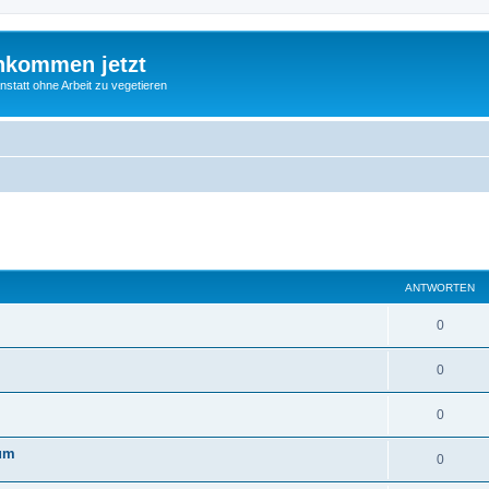
nkommen jetzt
statt ohne Arbeit zu vegetieren
eiterte Suche
ANTWORTEN
0
0
0
rum
0