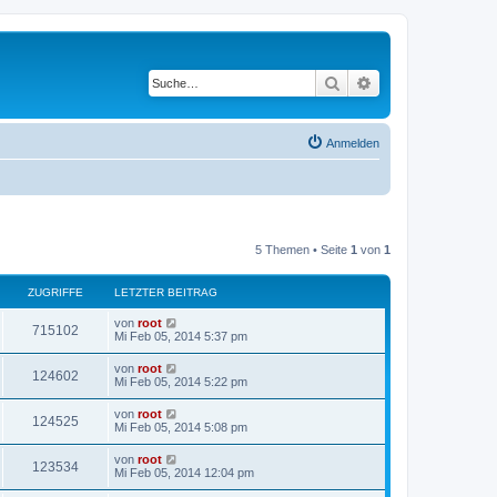
Suche
Erweiterte Suche
Anmelden
5 Themen • Seite
1
von
1
ZUGRIFFE
LETZTER BEITRAG
von
root
715102
Mi Feb 05, 2014 5:37 pm
von
root
124602
Mi Feb 05, 2014 5:22 pm
von
root
124525
Mi Feb 05, 2014 5:08 pm
von
root
123534
Mi Feb 05, 2014 12:04 pm