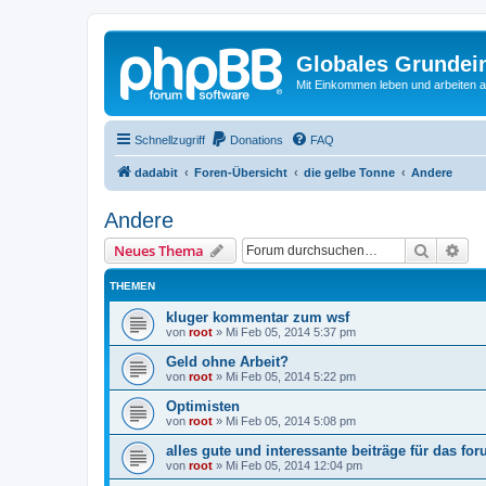
Globales Grundei
Mit Einkommen leben und arbeiten an
Schnellzugriff
Donations
FAQ
dadabit
Foren-Übersicht
die gelbe Tonne
Andere
Andere
Suche
Erw
Neues Thema
THEMEN
kluger kommentar zum wsf
von
root
»
Mi Feb 05, 2014 5:37 pm
Geld ohne Arbeit?
von
root
»
Mi Feb 05, 2014 5:22 pm
Optimisten
von
root
»
Mi Feb 05, 2014 5:08 pm
alles gute und interessante beiträge für das fo
von
root
»
Mi Feb 05, 2014 12:04 pm