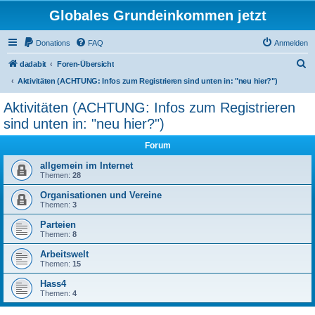
Globales Grundeinkommen jetzt
Donations
FAQ
Anmelden
S
dadabit
Foren-Übersicht
u
Aktivitäten (ACHTUNG: Infos zum Registrieren sind unten in: "neu hier?")
c
Aktivitäten (ACHTUNG: Infos zum Registrieren
h
sind unten in: "neu hier?")
e
Forum
allgemein im Internet
Themen:
28
Organisationen und Vereine
Themen:
3
Parteien
Themen:
8
Arbeitswelt
Themen:
15
Hass4
Themen:
4