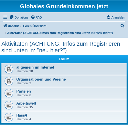
Globales Grundeinkommen jetzt
Donations
FAQ
Anmelden
S
dadabit
Foren-Übersicht
u
Aktivitäten (ACHTUNG: Infos zum Registrieren sind unten in: "neu hier?")
c
Aktivitäten (ACHTUNG: Infos zum Registrieren
h
sind unten in: "neu hier?")
e
Forum
allgemein im Internet
Themen:
28
Organisationen und Vereine
Themen:
3
Parteien
Themen:
8
Arbeitswelt
Themen:
15
Hass4
Themen:
4