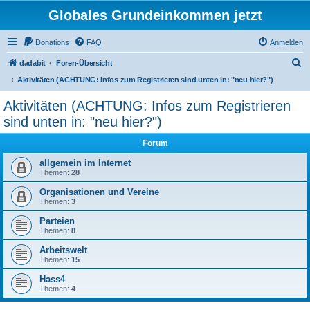
Globales Grundeinkommen jetzt
Donations
FAQ
Anmelden
S
dadabit
Foren-Übersicht
u
Aktivitäten (ACHTUNG: Infos zum Registrieren sind unten in: "neu hier?")
c
Aktivitäten (ACHTUNG: Infos zum Registrieren
h
sind unten in: "neu hier?")
e
Forum
allgemein im Internet
Themen:
28
Organisationen und Vereine
Themen:
3
Parteien
Themen:
8
Arbeitswelt
Themen:
15
Hass4
Themen:
4