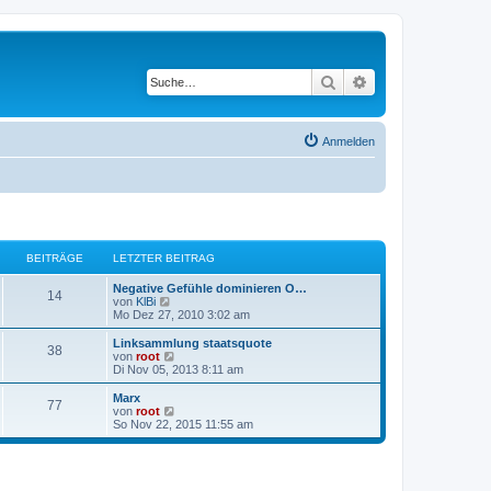
Suche
Erweiterte Suche
Anmelden
BEITRÄGE
LETZTER BEITRAG
Negative Gefühle dominieren O…
14
N
von
KlBi
e
Mo Dez 27, 2010 3:02 am
u
e
Linksammlung staatsquote
38
s
N
von
root
t
e
Di Nov 05, 2013 8:11 am
e
u
r
e
Marx
77
B
s
N
von
root
e
t
e
So Nov 22, 2015 11:55 am
i
e
u
t
r
e
r
B
s
a
e
t
g
i
e