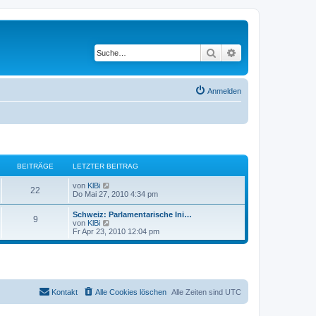
Suche
Erweiterte Suche
Anmelden
BEITRÄGE
LETZTER BEITRAG
N
von
KlBi
22
e
Do Mai 27, 2010 4:34 pm
u
e
Schweiz: Parlamentarische Ini…
9
s
N
von
KlBi
t
e
Fr Apr 23, 2010 12:04 pm
e
u
r
e
B
s
e
t
i
e
t
r
r
B
Kontakt
Alle Cookies löschen
Alle Zeiten sind
UTC
a
e
g
i
t