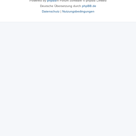
Powered by
phpBB
® Forum Software © phpBB Limited
Deutsche Übersetzung durch
phpBB.de
Datenschutz
|
Nutzungsbedingungen