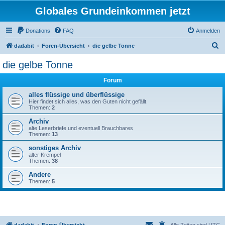
Globales Grundeinkommen jetzt
Donations
FAQ
Anmelden
S
dadabit
Foren-Übersicht
die gelbe Tonne
u
die gelbe Tonne
c
Forum
h
e
alles flüssige und überflüssige
Hier findet sich alles, was den Guten nicht gefällt.
Themen:
2
Archiv
alte Leserbriefe und eventuell Brauchbares
Themen:
13
sonstiges Archiv
alter Krempel
Themen:
38
Andere
Themen:
5