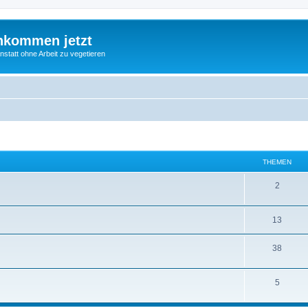
nkommen jetzt
statt ohne Arbeit zu vegetieren
THEMEN
2
13
38
5