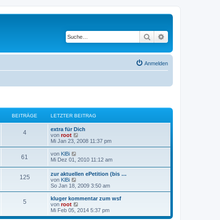
Suche
Erweiterte Suche
Anmelden
BEITRÄGE
LETZTER BEITRAG
extra für Dich
4
N
von
root
e
Mi Jan 23, 2008 11:37 pm
u
e
N
von
KlBi
61
s
e
Mi Dez 01, 2010 11:12 am
t
u
e
e
zur aktuellen ePetition (bis …
r
125
s
N
von
KlBi
B
t
e
So Jan 18, 2009 3:50 am
e
e
u
i
r
e
kluger kommentar zum wsf
t
B
5
s
N
von
root
r
e
t
e
Mi Feb 05, 2014 5:37 pm
a
i
e
u
g
t