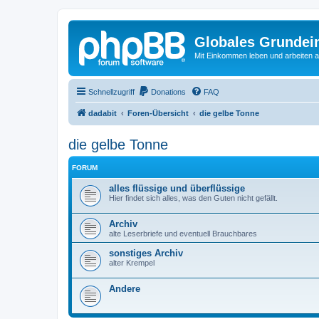
Globales Grundei
Mit Einkommen leben und arbeiten an
Schnellzugriff
Donations
FAQ
dadabit
Foren-Übersicht
die gelbe Tonne
die gelbe Tonne
FORUM
alles flüssige und überflüssige
Hier findet sich alles, was den Guten nicht gefällt.
Archiv
alte Leserbriefe und eventuell Brauchbares
sonstiges Archiv
alter Krempel
Andere