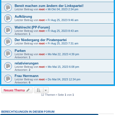
Bereit machen zum ändern der Linkspartei!
Letzter Beitrag von
root
«
Mi Okt 04, 2023 2:34 pm
Aufklärung
Letzter Beitrag von
root
«
Fr Aug 25, 2023 9:46 am
Wahlrecht (PP-Forum)
Letzter Beitrag von
root
«
Fr Aug 25, 2023 8:43 am
Antworten:
1
Der Niedergang der Piratenpartei
Letzter Beitrag von
root
«
Fr Aug 25, 2023 7:31 am
Parken
Letzter Beitrag von
root
«
Mo Mai 22, 2023 4:39 pm
Antworten:
1
relativierungen
Letzter Beitrag von
root
«
Mo Mai 15, 2023 6:08 pm
Antworten:
2
Frau Herrmann
Letzter Beitrag von
root
«
Do Mai 04, 2023 12:34 pm
Antworten:
6
Neues Thema
12 Themen • Seite
1
von
1
BERECHTIGUNGEN IN DIESEM FORUM