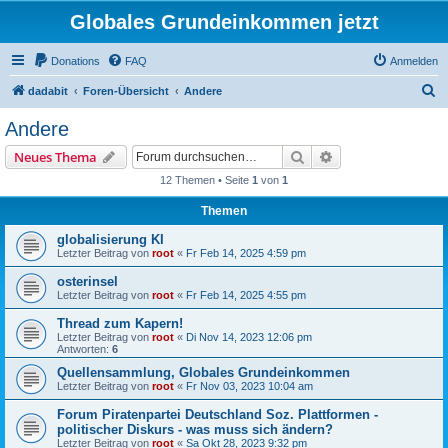
Globales Grundeinkommen jetzt
Donations
FAQ
Anmelden
S
dadabit
Foren-Übersicht
Andere
u
Andere
c
Suche
Erweiterte Suche
Neues Thema
h
12 Themen • Seite
1
von
1
e
Themen
globalisierung KI
Letzter Beitrag von
root
«
Fr Feb 14, 2025 4:59 pm
osterinsel
Letzter Beitrag von
root
«
Fr Feb 14, 2025 4:55 pm
Thread zum Kapern!
Letzter Beitrag von
root
«
Di Nov 14, 2023 12:06 pm
Antworten:
6
Quellensammlung, Globales Grundeinkommen
Letzter Beitrag von
root
«
Fr Nov 03, 2023 10:04 am
Forum Piratenpartei Deutschland Soz. Plattformen -
politischer Diskurs - was muss sich ändern?
Letzter Beitrag von
root
«
Sa Okt 28, 2023 9:32 pm