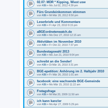
02.07: MDR * Kipping, Wiest usw
von
KlBi
»
Mo Jul 02, 2012 4:39 pm
Fürs Grundeinkommen stimmen
von
KlBi
»
Mi Mär 28, 2012 8:50 pm
Leserbriefe und Kommentare
von
KlBi
»
Fr Apr 23, 2010 9:15 pm
aBGEordnetenwatch.de
von
KlBi
»
Mo Dez 27, 2010 12:15 am
Aktivitäten im November 2010
von
KlBi
»
Fr Okt 22, 2010 7:37 pm
Bundestagswahl 2013
von
KlBi
»
Mo Jun 21, 2010 9:04 pm
schreibt an die Sender!
von
KlBi
»
Di Mär 16, 2010 3:31 pm
BGE-epetition: Anhörung im 2. Halbjahr 2010
von
KlBi
»
Fr Mär 26, 2010 1:01 am
facebook: eine wachsende BGE-Gemeinde
von
KlBi
»
Mo Mär 15, 2010 11:22 am
Fretagsfrage
von
KlBi
»
Mi Mai 20, 2009 11:50 am
ich kann kanzler
von
KlBi
»
Mo Apr 27, 2009 5:29 pm