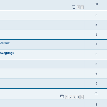
20
1
2
3
5
1
ferenz
1
bewegung)
3
5
6
5
61
1
2
3
4
5
3