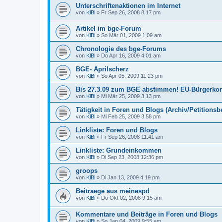
Unterschriftenaktionen im Internet
von
KlBi
»
Fr Sep 26, 2008 8:17 pm
Artikel im bge-Forum
von
KlBi
»
So Mär 01, 2009 1:09 am
Chronologie des bge-Forums
von
KlBi
»
Do Apr 16, 2009 4:01 am
BGE- Aprilscherz
von
KlBi
»
So Apr 05, 2009 11:23 pm
Bis 27.3.09 zum BGE abstimmen! EU-Bürgerkon
von
KlBi
»
Mi Mär 25, 2009 3:13 pm
Tätigkeit in Foren und Blogs (Archiv/Petitions
von
KlBi
»
Mi Feb 25, 2009 3:58 pm
Linkliste: Foren und Blogs
von
KlBi
»
Fr Sep 26, 2008 11:41 am
Linkliste: Grundeinkommen
von
KlBi
»
Di Sep 23, 2008 12:36 pm
groops
von
KlBi
»
Di Jan 13, 2009 4:19 pm
Beitraege aus meinespd
von
KlBi
»
Do Okt 02, 2008 9:15 am
Kommentare und Beiträge in Foren und Blogs
von
KlBi
»
So Jan 04, 2009 9:55 am