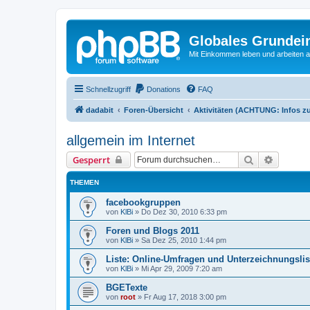
Globales Grundei
Mit Einkommen leben und arbeiten an
Schnellzugriff
Donations
FAQ
dadabit
Foren-Übersicht
Aktivitäten (ACHTUNG: Infos zu
allgemein im Internet
Suche
Erweiter
Gesperrt
THEMEN
facebookgruppen
von
KlBi
»
Do Dez 30, 2010 6:33 pm
Foren und Blogs 2011
von
KlBi
»
Sa Dez 25, 2010 1:44 pm
Liste: Online-Umfragen und Unterzeichnungslis
von
KlBi
»
Mi Apr 29, 2009 7:20 am
BGETexte
von
root
»
Fr Aug 17, 2018 3:00 pm