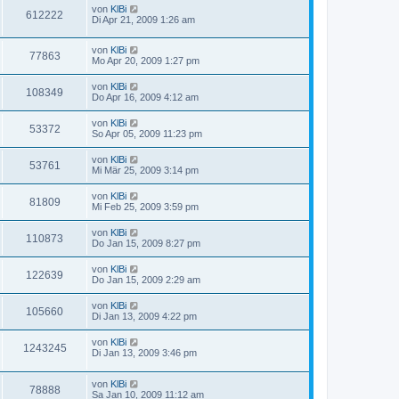
von
KlBi
612222
Di Apr 21, 2009 1:26 am
von
KlBi
77863
Mo Apr 20, 2009 1:27 pm
von
KlBi
108349
Do Apr 16, 2009 4:12 am
von
KlBi
53372
So Apr 05, 2009 11:23 pm
von
KlBi
53761
Mi Mär 25, 2009 3:14 pm
von
KlBi
81809
Mi Feb 25, 2009 3:59 pm
von
KlBi
110873
Do Jan 15, 2009 8:27 pm
von
KlBi
122639
Do Jan 15, 2009 2:29 am
von
KlBi
105660
Di Jan 13, 2009 4:22 pm
von
KlBi
1243245
Di Jan 13, 2009 3:46 pm
von
KlBi
78888
Sa Jan 10, 2009 11:12 am