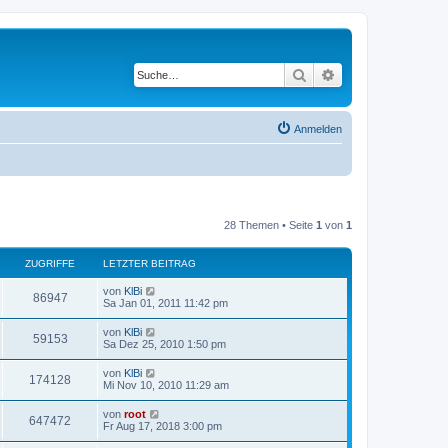
Suche
Erweiterte Suche
Anmelden
28 Themen • Seite
1
von
1
ZUGRIFFE
LETZTER BEITRAG
von
KlBi
86947
Sa Jan 01, 2011 11:42 pm
von
KlBi
59153
Sa Dez 25, 2010 1:50 pm
von
KlBi
174128
Mi Nov 10, 2010 11:29 am
von
root
647472
Fr Aug 17, 2018 3:00 pm