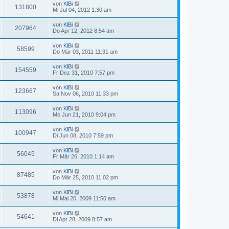
von
KlBi
131800
Mi Jul 04, 2012 1:30 am
von
KlBi
207964
Do Apr 12, 2012 8:54 am
von
KlBi
58599
Do Mär 03, 2011 11:31 am
von
KlBi
154559
Fr Dez 31, 2010 7:57 pm
von
KlBi
123667
Sa Nov 06, 2010 11:33 pm
von
KlBi
113096
Mo Jun 21, 2010 9:04 pm
von
KlBi
100947
Di Jun 08, 2010 7:59 pm
von
KlBi
56045
Fr Mär 26, 2010 1:14 am
von
KlBi
87485
Do Mär 25, 2010 11:02 pm
von
KlBi
53878
Mi Mai 20, 2009 11:50 am
von
KlBi
54641
Di Apr 28, 2009 8:57 am