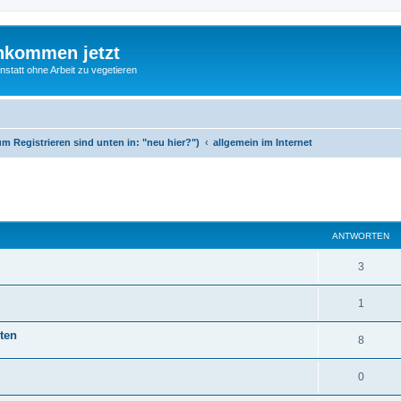
nkommen jetzt
statt ohne Arbeit zu vegetieren
m Registrieren sind unten in: "neu hier?")
allgemein im Internet
te Suche
ANTWORTEN
3
1
ten
8
0