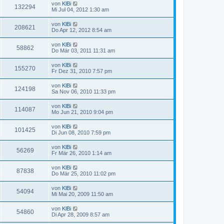
von
KlBi
132294
Mi Jul 04, 2012 1:30 am
von
KlBi
208621
Do Apr 12, 2012 8:54 am
von
KlBi
58862
Do Mär 03, 2011 11:31 am
von
KlBi
155270
Fr Dez 31, 2010 7:57 pm
von
KlBi
124198
Sa Nov 06, 2010 11:33 pm
von
KlBi
114087
Mo Jun 21, 2010 9:04 pm
von
KlBi
101425
Di Jun 08, 2010 7:59 pm
von
KlBi
56269
Fr Mär 26, 2010 1:14 am
von
KlBi
87838
Do Mär 25, 2010 11:02 pm
von
KlBi
54094
Mi Mai 20, 2009 11:50 am
von
KlBi
54860
Di Apr 28, 2009 8:57 am