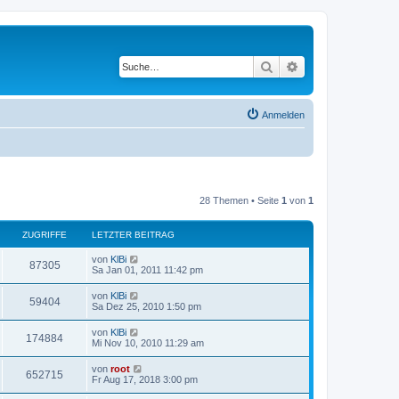
Suche
Erweiterte Suche
Anmelden
28 Themen • Seite
1
von
1
ZUGRIFFE
LETZTER BEITRAG
von
KlBi
87305
Sa Jan 01, 2011 11:42 pm
von
KlBi
59404
Sa Dez 25, 2010 1:50 pm
von
KlBi
174884
Mi Nov 10, 2010 11:29 am
von
root
652715
Fr Aug 17, 2018 3:00 pm