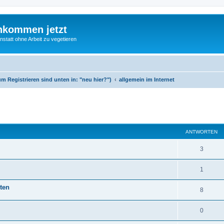
nkommen jetzt
statt ohne Arbeit zu vegetieren
m Registrieren sind unten in: "neu hier?")
allgemein im Internet
te Suche
ANTWORTEN
3
1
ten
8
0