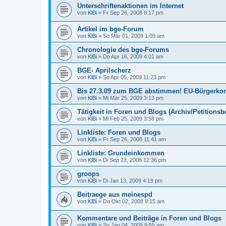
Unterschriftenaktionen im Internet
von
KlBi
»
Fr Sep 26, 2008 8:17 pm
Artikel im bge-Forum
von
KlBi
»
So Mär 01, 2009 1:09 am
Chronologie des bge-Forums
von
KlBi
»
Do Apr 16, 2009 4:01 am
BGE- Aprilscherz
von
KlBi
»
So Apr 05, 2009 11:23 pm
Bis 27.3.09 zum BGE abstimmen! EU-Bürgerkon
von
KlBi
»
Mi Mär 25, 2009 3:13 pm
Tätigkeit in Foren und Blogs (Archiv/Petitions
von
KlBi
»
Mi Feb 25, 2009 3:58 pm
Linkliste: Foren und Blogs
von
KlBi
»
Fr Sep 26, 2008 11:41 am
Linkliste: Grundeinkommen
von
KlBi
»
Di Sep 23, 2008 12:36 pm
groops
von
KlBi
»
Di Jan 13, 2009 4:19 pm
Beitraege aus meinespd
von
KlBi
»
Do Okt 02, 2008 9:15 am
Kommentare und Beiträge in Foren und Blogs
von
KlBi
»
So Jan 04, 2009 9:55 am