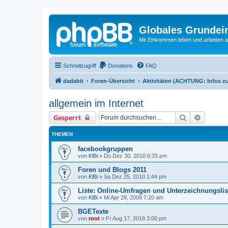
Globales Grundei
Mit Einkommen leben und arbeiten an
Schnellzugriff
Donations
FAQ
dadabit
Foren-Übersicht
Aktivitäten (ACHTUNG: Infos zu
allgemein im Internet
Suche
Erweiter
Gesperrt
THEMEN
facebookgruppen
von
KlBi
»
Do Dez 30, 2010 6:33 pm
Foren und Blogs 2011
von
KlBi
»
Sa Dez 25, 2010 1:44 pm
Liste: Online-Umfragen und Unterzeichnungslis
von
KlBi
»
Mi Apr 29, 2009 7:20 am
BGETexte
von
root
»
Fr Aug 17, 2018 3:00 pm