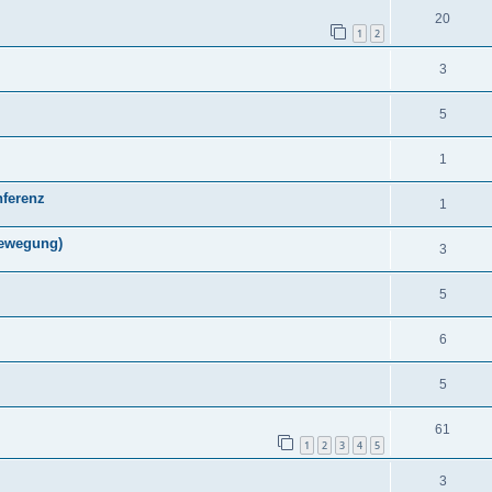
20
1
2
3
5
1
ferenz
1
bewegung)
3
5
6
5
61
1
2
3
4
5
3