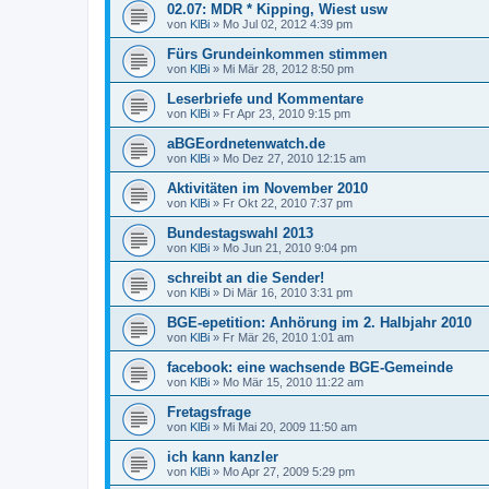
02.07: MDR * Kipping, Wiest usw
von
KlBi
»
Mo Jul 02, 2012 4:39 pm
Fürs Grundeinkommen stimmen
von
KlBi
»
Mi Mär 28, 2012 8:50 pm
Leserbriefe und Kommentare
von
KlBi
»
Fr Apr 23, 2010 9:15 pm
aBGEordnetenwatch.de
von
KlBi
»
Mo Dez 27, 2010 12:15 am
Aktivitäten im November 2010
von
KlBi
»
Fr Okt 22, 2010 7:37 pm
Bundestagswahl 2013
von
KlBi
»
Mo Jun 21, 2010 9:04 pm
schreibt an die Sender!
von
KlBi
»
Di Mär 16, 2010 3:31 pm
BGE-epetition: Anhörung im 2. Halbjahr 2010
von
KlBi
»
Fr Mär 26, 2010 1:01 am
facebook: eine wachsende BGE-Gemeinde
von
KlBi
»
Mo Mär 15, 2010 11:22 am
Fretagsfrage
von
KlBi
»
Mi Mai 20, 2009 11:50 am
ich kann kanzler
von
KlBi
»
Mo Apr 27, 2009 5:29 pm