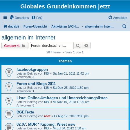
Globales Grundeinkommen jetzt
Donations
FAQ
Anmelden
S
dadabit
Foren-Übersicht
Aktivitäten (ACHTUNG: Infos zum Registrieren sind unten in: "neu hier?")
allgemein im Internet
u
allgemein im Internet
c
Suche
Erweiterte Suche
Gesperrt
h
28 Themen • Seite
1
von
1
e
Themen
facebookgruppen
Letzter Beitrag von
KlBi
«
Sa Jan 01, 2011 11:42 pm
Antworten:
3
Foren und Blogs 2011
Letzter Beitrag von
KlBi
«
Sa Dez 25, 2010 1:50 pm
Antworten:
1
Liste: Online-Umfragen und Unterzeichnungslisten
Letzter Beitrag von
KlBi
«
Mi Nov 10, 2010 11:29 am
Antworten:
8
BGETexte
Letzter Beitrag von
root
«
Fr Aug 17, 2018 3:00 pm
02.07: MDR * Kipping, Wiest usw
Letzter Beitrag von
KlBi
«
Mi Jul 04, 2012 1:30 am