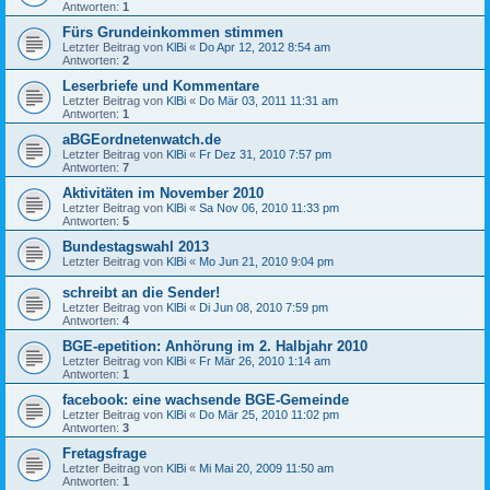
Antworten:
1
Fürs Grundeinkommen stimmen
Letzter Beitrag von
KlBi
«
Do Apr 12, 2012 8:54 am
Antworten:
2
Leserbriefe und Kommentare
Letzter Beitrag von
KlBi
«
Do Mär 03, 2011 11:31 am
Antworten:
1
aBGEordnetenwatch.de
Letzter Beitrag von
KlBi
«
Fr Dez 31, 2010 7:57 pm
Antworten:
7
Aktivitäten im November 2010
Letzter Beitrag von
KlBi
«
Sa Nov 06, 2010 11:33 pm
Antworten:
5
Bundestagswahl 2013
Letzter Beitrag von
KlBi
«
Mo Jun 21, 2010 9:04 pm
schreibt an die Sender!
Letzter Beitrag von
KlBi
«
Di Jun 08, 2010 7:59 pm
Antworten:
4
BGE-epetition: Anhörung im 2. Halbjahr 2010
Letzter Beitrag von
KlBi
«
Fr Mär 26, 2010 1:14 am
Antworten:
1
facebook: eine wachsende BGE-Gemeinde
Letzter Beitrag von
KlBi
«
Do Mär 25, 2010 11:02 pm
Antworten:
3
Fretagsfrage
Letzter Beitrag von
KlBi
«
Mi Mai 20, 2009 11:50 am
Antworten:
1