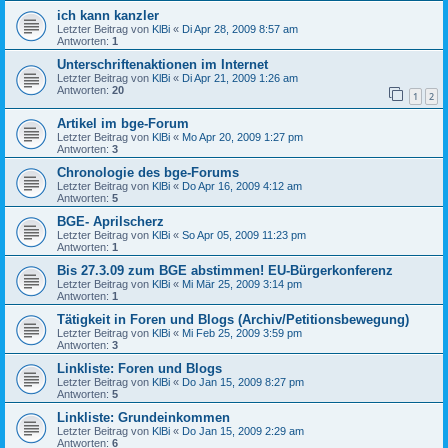
ich kann kanzler
Letzter Beitrag von
KlBi
«
Di Apr 28, 2009 8:57 am
Antworten:
1
Unterschriftenaktionen im Internet
Letzter Beitrag von
KlBi
«
Di Apr 21, 2009 1:26 am
Antworten:
20
1
2
Artikel im bge-Forum
Letzter Beitrag von
KlBi
«
Mo Apr 20, 2009 1:27 pm
Antworten:
3
Chronologie des bge-Forums
Letzter Beitrag von
KlBi
«
Do Apr 16, 2009 4:12 am
Antworten:
5
BGE- Aprilscherz
Letzter Beitrag von
KlBi
«
So Apr 05, 2009 11:23 pm
Antworten:
1
Bis 27.3.09 zum BGE abstimmen! EU-Bürgerkonferenz
Letzter Beitrag von
KlBi
«
Mi Mär 25, 2009 3:14 pm
Antworten:
1
Tätigkeit in Foren und Blogs (Archiv/Petitionsbewegung)
Letzter Beitrag von
KlBi
«
Mi Feb 25, 2009 3:59 pm
Antworten:
3
Linkliste: Foren und Blogs
Letzter Beitrag von
KlBi
«
Do Jan 15, 2009 8:27 pm
Antworten:
5
Linkliste: Grundeinkommen
Letzter Beitrag von
KlBi
«
Do Jan 15, 2009 2:29 am
Antworten:
6