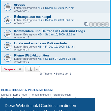
groops
Letzter Beitrag von
KlBi
«
Di Jan 13, 2009 4:22 pm
Antworten:
5
Beitraege aus meinespd
Letzter Beitrag von
KlBi
«
Di Jan 13, 2009 3:46 pm
Antworten:
61
1
2
3
4
5
Kommentare und Beiträge in Foren und Blogs
Letzter Beitrag von
KlBi
«
Sa Jan 10, 2009 11:12 am
Antworten:
3
Briefe und emails an Volksvertreter
Letzter Beitrag von
KlBi
«
Fr Dez 12, 2008 3:13 am
Antworten:
4
Kleine BGE-Aktivitäten
Letzter Beitrag von
KlBi
«
So Dez 07, 2008 6:36 pm
Antworten:
2
Gesperrt
28 Themen • Seite
1
von
1
BERECHTIGUNGEN IN DIESEM FORUM
Du darfst
keine
neuen Themen in diesem Forum erstellen.
Du darfst
keine
Antworten zu Themen in diesem Forum erstellen.
Du darfst deine Beiträge in diesem Forum
nicht
ändern.
Diese Website nutzt Cookies, um dir den
Du darfst deine Beiträge in diesem Forum
nicht
löschen.
Du darfst
keine
Dateianhänge in diesem Forum erstellen.