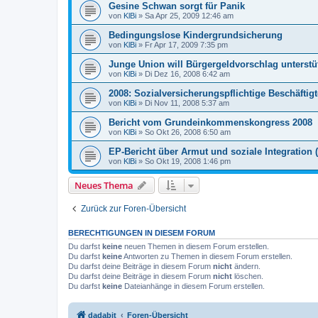
Gesine Schwan sorgt für Panik
von
KlBi
»
Sa Apr 25, 2009 12:46 am
Bedingungslose Kindergrundsicherung
von
KlBi
»
Fr Apr 17, 2009 7:35 pm
Junge Union will Bürgergeldvorschlag unterstüt
von
KlBi
»
Di Dez 16, 2008 6:42 am
2008: Sozialversicherungspflichtige Beschäftigt
von
KlBi
»
Di Nov 11, 2008 5:37 am
Bericht vom Grundeinkommenskongress 2008
von
KlBi
»
So Okt 26, 2008 6:50 am
EP-Bericht über Armut und soziale Integration (
von
KlBi
»
So Okt 19, 2008 1:46 pm
Neues Thema
Zurück zur Foren-Übersicht
BERECHTIGUNGEN IN DIESEM FORUM
Du darfst
keine
neuen Themen in diesem Forum erstellen.
Du darfst
keine
Antworten zu Themen in diesem Forum erstellen.
Du darfst deine Beiträge in diesem Forum
nicht
ändern.
Du darfst deine Beiträge in diesem Forum
nicht
löschen.
Du darfst
keine
Dateianhänge in diesem Forum erstellen.
dadabit
Foren-Übersicht