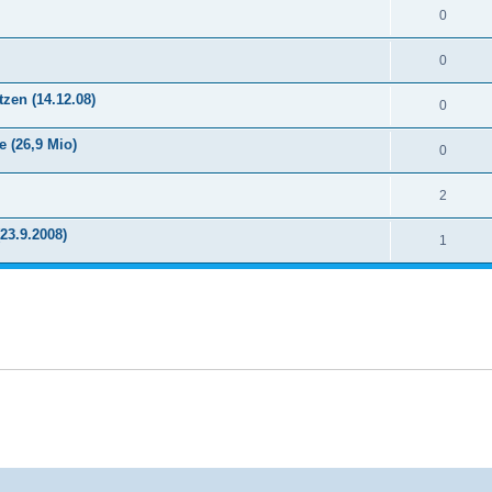
0
0
zen (14.12.08)
0
e (26,9 Mio)
0
2
23.9.2008)
1