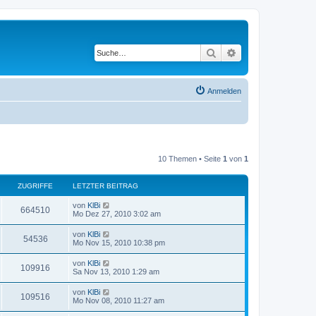
Suche
Erweiterte Suche
Anmelden
10 Themen • Seite
1
von
1
ZUGRIFFE
LETZTER BEITRAG
von
KlBi
664510
Mo Dez 27, 2010 3:02 am
von
KlBi
54536
Mo Nov 15, 2010 10:38 pm
von
KlBi
109916
Sa Nov 13, 2010 1:29 am
von
KlBi
109516
Mo Nov 08, 2010 11:27 am