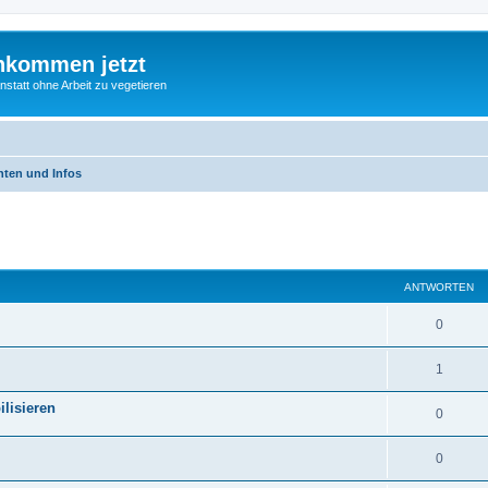
nkommen jetzt
statt ohne Arbeit zu vegetieren
hten und Infos
eiterte Suche
ANTWORTEN
0
1
lisieren
0
0