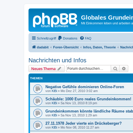
Globales Grundei
Mit Einkommen leben und arbeiten an
Schnellzugriff
Donations
FAQ
dadabit
Foren-Übersicht
Infos, Daten, Theorie
Nachric
Nachrichten und Infos
Suche
Erw
Neues Thema
THEMEN
Negative Gefühle dominieren Online-Foren
von
KlBi
»
Mo Dez 27, 2010 3:02 am
Schäuble: 1000 Euro reales Grundeinkommen!
von
KlBi
»
Sa Nov 13, 2010 8:19 pm
Grundeinkommen könnte ländliche Räume stabi
von
KlBi
»
Sa Nov 13, 2010 1:29 am
27.11.1978 Jeder vierte ein Drückeberger?
von
KlBi
»
Mo Nov 08, 2010 11:27 am