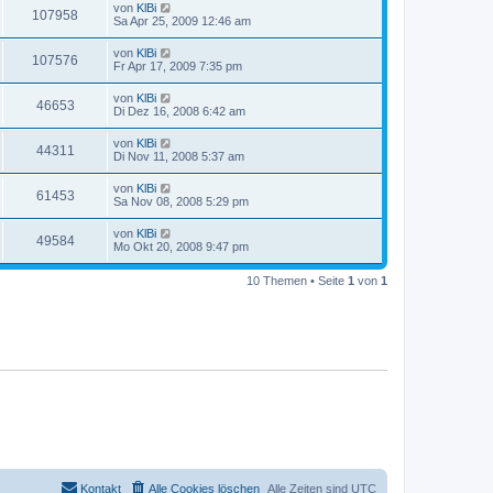
von
KlBi
107958
Sa Apr 25, 2009 12:46 am
von
KlBi
107576
Fr Apr 17, 2009 7:35 pm
von
KlBi
46653
Di Dez 16, 2008 6:42 am
von
KlBi
44311
Di Nov 11, 2008 5:37 am
von
KlBi
61453
Sa Nov 08, 2008 5:29 pm
von
KlBi
49584
Mo Okt 20, 2008 9:47 pm
10 Themen • Seite
1
von
1
Kontakt
Alle Cookies löschen
Alle Zeiten sind
UTC