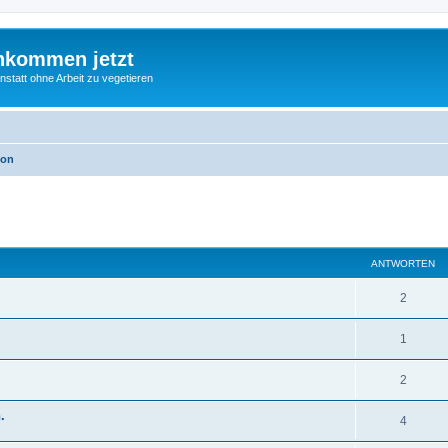
nkommen jetzt
statt ohne Arbeit zu vegetieren
ion
eiterte Suche
ANTWORTEN
2
1
2
.
4