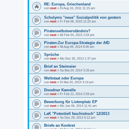
RE: Europa, Griechenland
von
root
»
Di Aug 16, 2011 11:15 am
Schulyms "neue" Sozialpolitik von gestern
von
root
»
Fr Feb 06, 2015 11:20 am
Piratenselbstverständnis?
von
root
»
Mi Feb 04, 2015 2:04 pm
Piraten:Zur Europa-Strategie der AfD
von
root
»
Mi Aug 06, 2014 8:46 am
Sprüche
von
root
»
Mo Dez 30, 2013 1:37 pm
Brief an Steimeier
von
root
»
Sa Mai 24, 2014 3:26 pm
Weltstaat oder Europa
von
root
»
Di Mai 20, 2014 3:14 pm
Dresdner Kamelle
von
root
»
Fr Feb 21, 2014 2:59 pm
Bewerbung für Listenplatz EP
von
root
»
Mo Jan 06, 2014 11:41 am
LaK "Potentiell faschistisch" 12/2013
von
root
»
So Dez 29, 2013 6:12 pm
Briefe an Konkret