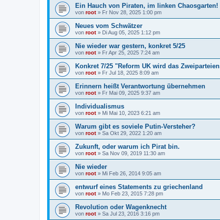
Ein Hauch von Piraten, im linken Chaosgarten!
von
root
»
Fr Nov 28, 2025 1:00 pm
Neues vom Schwätzer
von
root
»
Di Aug 05, 2025 1:12 pm
Nie wieder war gestern, konkret 5/25
von
root
»
Fr Apr 25, 2025 7:24 am
Konkret 7/25 "Reform UK wird das Zweiparteiens
von
root
»
Fr Jul 18, 2025 8:09 am
Erinnern heißt Verantwortung übernehmen
von
root
»
Fr Mai 09, 2025 9:37 am
Individualismus
von
root
»
Mi Mai 10, 2023 6:21 am
Warum gibt es soviele Putin-Versteher?
von
root
»
Sa Okt 29, 2022 1:20 am
Zukunft, oder warum ich Pirat bin.
von
root
»
Sa Nov 09, 2019 11:30 am
Nie wieder
von
root
»
Mi Feb 26, 2014 9:05 am
entwurf eines Statements zu griechenland
von
root
»
Mo Feb 23, 2015 7:28 pm
Revolution oder Wagenknecht
von
root
»
Sa Jul 23, 2016 3:16 pm