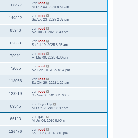
von
root
160477
Mi Dez 03, 2025 9:31 am
von
root
140822
Sa Aug 23, 2025 2:37 pm
von
root
85943
Mo Jul 21, 2025 8:43 pm
von
root
62653
Sa Jul 19, 2025 8:25 am
von
root
75691
Fr Mai 09, 2025 4:30 pm
von
root
72086
Mo Feb 10, 2025 8:54 pm
von
root
118066
Sa Okt 29, 2022 1:20 am
von
root
128219
Sa Nov 09, 2019 11:30 am
von
BryanHip
69546
Mi Okt 03, 2018 8:47 am
von
gast
66113
Mi Jul 04, 2018 8:05 am
von
root
126476
Sa Jul 23, 2016 3:16 pm