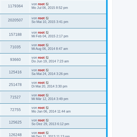
von
root
1179364
Mo Jul 06, 2015 8:52 pm
von
root
2020507
So Mai 10, 2015 3:41 pm
von
root
157188
Mi Feb 04, 2015 2:17 pm
von
root
71035
Mi Aug 06, 2014 8:47 am
von
root
93660
Do Jun 19, 2014 7:23 am
von
root
125416
Sa Mai 24, 2014 3:26 pm
von
root
251478
Di Mai 20, 2014 3:30 pm
von
root
71527
Mi Mär 12, 2014 3:49 pm
von
root
72755
Mo Jan 06, 2014 11:44 am
von
root
125625
So Dez 29, 2013 6:12 pm
von
root
126248
Mi Dez 11, 2013 11:13 pm