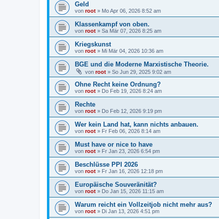
Geld
von
root
»
Mo Apr 06, 2026 8:52 am
Klassenkampf von oben.
von
root
»
Sa Mär 07, 2026 8:25 am
Kriegskunst
von
root
»
Mi Mär 04, 2026 10:36 am
BGE und die Moderne Marxistische Theorie.
von
root
»
So Jun 29, 2025 9:02 am
Ohne Recht keine Ordnung?
von
root
»
Do Feb 19, 2026 8:24 am
Rechte
von
root
»
Do Feb 12, 2026 9:19 pm
Wer kein Land hat, kann nichts anbauen.
von
root
»
Fr Feb 06, 2026 8:14 am
Must have or nice to have
von
root
»
Fr Jan 23, 2026 6:54 pm
Beschlüsse PPI 2026
von
root
»
Fr Jan 16, 2026 12:18 pm
Europäische Souveränität?
von
root
»
Do Jan 15, 2026 11:15 am
Warum reicht ein Vollzeitjob nicht mehr aus?
von
root
»
Di Jan 13, 2026 4:51 pm