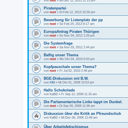
von
root
»
Mi Dez 11, 2013 11:13 pm
Piratenpartei
von
root
»
Di Feb 12, 2013 10:30 pm
Bewerbung für Listenplatz der pp
von
root
»
So Feb 24, 2013 8:17 am
EuropaAntrag Piraten Thürigen
von
root
»
So Nov 04, 2012 1:29 pm
Die Systemfrage
von
root
»
Sa Nov 03, 2012 2:44 pm
Bafög unser Thema
von
root
»
Mo Okt 04, 2010 6:03 pm
Kopfpauschale unser Thema?
von
root
»
Fr Jul 02, 2010 2:48 pm
BGE-Diskussion mit B.W.
von
KlBi
»
Mi Okt 01, 2008 10:53 pm
Hallo Schokolade
von
KaBi2
»
Fr Sep 12, 2008 11:16 am
Die Parlamentarische Linke tappt im Dunkel.
von
root
»
Di Sep 09, 2008 11:08 am
Diskussion über die Kritik an Pfreundschuh
von
KaBi2
»
Mi Dez 06, 2006 12:48 am
Über Arbeitsfetischismus