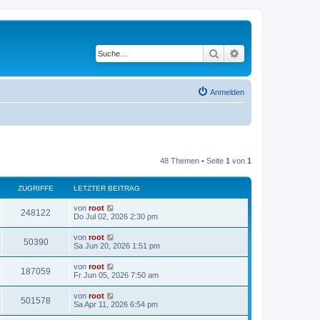
Suche
Erweiterte Suche
Anmelden
48 Themen • Seite
1
von
1
ZUGRIFFE
LETZTER BEITRAG
von
root
248122
Do Jul 02, 2026 2:30 pm
von
root
50390
Sa Jun 20, 2026 1:51 pm
von
root
187059
Fr Jun 05, 2026 7:50 am
von
root
501578
Sa Apr 11, 2026 6:54 pm