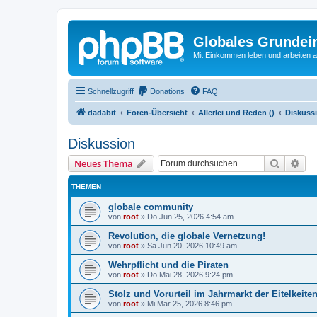
Globales Grundei
Mit Einkommen leben und arbeiten an
Schnellzugriff
Donations
FAQ
dadabit
Foren-Übersicht
Allerlei und Reden ()
Diskuss
Diskussion
Suche
Erw
Neues Thema
THEMEN
globale community
von
root
»
Do Jun 25, 2026 4:54 am
Revolution, die globale Vernetzung!
von
root
»
Sa Jun 20, 2026 10:49 am
Wehrpflicht und die Piraten
von
root
»
Do Mai 28, 2026 9:24 pm
Stolz und Vorurteil im Jahrmarkt der Eitelkeiten
von
root
»
Mi Mär 25, 2026 8:46 pm