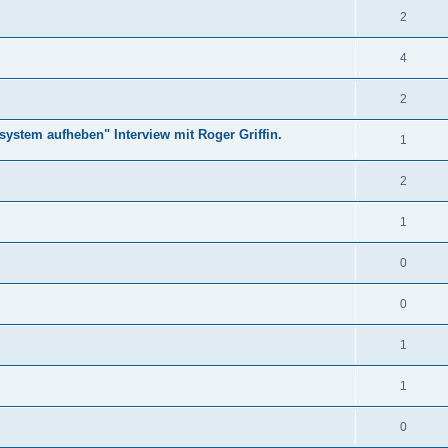
2
4
2
ystem aufheben" Interview mit Roger Griffin.
1
2
1
0
0
1
1
0