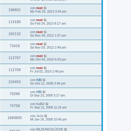
von
root
186601
Mo Feb 25, 2013 3:44 pm
von
root
114180
So Feb 24, 2013 8:17 am
von
root
192132
So Nov 04, 2012 1:57 pm
von
root
73416
Sa Nov 03, 2012 2:49 pm
von
root
112767
Mo Okt 04, 2010 6:03 pm
von
root
112709
Fr Jul 02, 2010 2:48 pm
von
KlBi
216453
So Okt 12, 2008 3:46 pm
von
KlBi
70296
Di Sep 23, 2008 3:17 am
von
KaBi2
74758
Fr Sep 12, 2008 11:18 am
von
JoJo
1660605
Mi Jan 16, 2008 10:46 pm
von
BILDUNGSLÜCKE