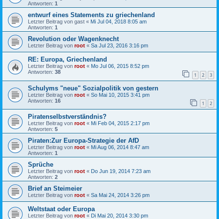
Antworten:
1
entwurf eines Statements zu griechenland
Letzter Beitrag von
gast
«
Mi Jul 04, 2018 8:05 am
Antworten:
1
Revolution oder Wagenknecht
Letzter Beitrag von
root
«
Sa Jul 23, 2016 3:16 pm
RE: Europa, Griechenland
Letzter Beitrag von
root
«
Mo Jul 06, 2015 8:52 pm
Antworten:
38
1
2
3
Schulyms "neue" Sozialpolitik von gestern
Letzter Beitrag von
root
«
So Mai 10, 2015 3:41 pm
Antworten:
16
1
2
Piratenselbstverständnis?
Letzter Beitrag von
root
«
Mi Feb 04, 2015 2:17 pm
Antworten:
5
Piraten:Zur Europa-Strategie der AfD
Letzter Beitrag von
root
«
Mi Aug 06, 2014 8:47 am
Antworten:
1
Sprüche
Letzter Beitrag von
root
«
Do Jun 19, 2014 7:23 am
Antworten:
2
Brief an Steimeier
Letzter Beitrag von
root
«
Sa Mai 24, 2014 3:26 pm
Weltstaat oder Europa
Letzter Beitrag von
root
«
Di Mai 20, 2014 3:30 pm