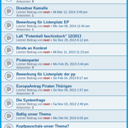
Antworten:
9
Dresdner Kamelle
Letzter Beitrag von
root
«
Mi Mär 12, 2014 3:49 pm
Antworten:
1
Bewerbung für Listenplatz EP
Letzter Beitrag von
root
«
Mo Jan 06, 2014 11:44 am
Antworten:
1
LaK "Potentiell faschistisch" 12/2013
Letzter Beitrag von
root
«
So Dez 29, 2013 6:12 pm
Briefe an Konkret
Letzter Beitrag von
root
«
Mi Dez 11, 2013 11:13 pm
Piratenpartei
Letzter Beitrag von
root
«
Mo Feb 25, 2013 3:44 pm
Antworten:
9
Bewerbung für Listenplatz der pp
Letzter Beitrag von
root
«
So Feb 24, 2013 8:17 am
EuropaAntrag Piraten Thürigen
Letzter Beitrag von
root
«
So Nov 04, 2012 1:57 pm
Antworten:
9
Die Systemfrage
Letzter Beitrag von
root
«
Sa Nov 03, 2012 2:49 pm
Antworten:
2
Bafög unser Thema
Letzter Beitrag von
root
«
Mo Okt 04, 2010 6:03 pm
Kopfpauschale unser Thema?