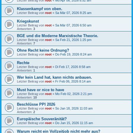
Letzter Beitrag von
root
«
Mo Apr 06, 2026 8:52 am
Klassenkampf von oben.
Letzter Beitrag von
root
«
Sa Mär 07, 2026 8:25 am
Kriegskunst
Letzter Beitrag von
root
«
Sa Mär 07, 2026 6:50 am
Antworten:
3
BGE und die Moderne Marxistische Theorie.
Letzter Beitrag von
root
«
Sa Feb 21, 2026 1:25 pm
Antworten:
7
Ohne Recht keine Ordnung?
Letzter Beitrag von
root
«
Do Feb 19, 2026 8:24 am
Rechte
Letzter Beitrag von
root
«
Di Feb 17, 2026 8:58 am
Antworten:
1
Wer kein Land hat, kann nichts anbauen.
Letzter Beitrag von
root
«
Fr Feb 06, 2026 8:14 am
Must have or nice to have
Letzter Beitrag von
root
«
Mo Feb 02, 2026 2:21 pm
Antworten:
10
Beschlüsse PPI 2026
Letzter Beitrag von
root
«
So Jan 18, 2026 11:03 am
Antworten:
2
Europäische Souveränität?
Letzter Beitrag von
root
«
Do Jan 15, 2026 11:15 am
Warum reicht ein Vollzeitjob nicht mehr aus?