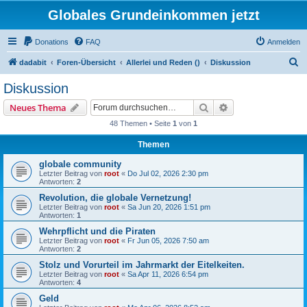
Globales Grundeinkommen jetzt
Donations
FAQ
Anmelden
S
dadabit
Foren-Übersicht
Allerlei und Reden ()
Diskussion
u
Diskussion
c
Suche
Erweiterte Suche
Neues Thema
h
48 Themen • Seite
1
von
1
e
Themen
globale community
Letzter Beitrag von
root
«
Do Jul 02, 2026 2:30 pm
Antworten:
2
Revolution, die globale Vernetzung!
Letzter Beitrag von
root
«
Sa Jun 20, 2026 1:51 pm
Antworten:
1
Wehrpflicht und die Piraten
Letzter Beitrag von
root
«
Fr Jun 05, 2026 7:50 am
Antworten:
2
Stolz und Vorurteil im Jahrmarkt der Eitelkeiten.
Letzter Beitrag von
root
«
Sa Apr 11, 2026 6:54 pm
Antworten:
4
Geld