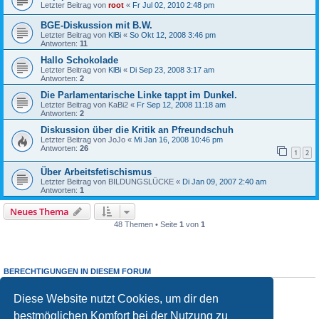
Letzter Beitrag von
root
«
Fr Jul 02, 2010 2:48 pm
BGE-Diskussion mit B.W.
Letzter Beitrag von
KlBi
«
So Okt 12, 2008 3:46 pm
Antworten:
11
Hallo Schokolade
Letzter Beitrag von
KlBi
«
Di Sep 23, 2008 3:17 am
Antworten:
2
Die Parlamentarische Linke tappt im Dunkel.
Letzter Beitrag von
KaBi2
«
Fr Sep 12, 2008 11:18 am
Antworten:
2
Diskussion über die Kritik an Pfreundschuh
Letzter Beitrag von
JoJo
«
Mi Jan 16, 2008 10:46 pm
Antworten:
26
1
2
Über Arbeitsfetischismus
Letzter Beitrag von
BILDUNGSLÜCKE
«
Di Jan 09, 2007 2:40 am
Antworten:
1
Neues Thema
48 Themen • Seite
1
von
1
BERECHTIGUNGEN IN DIESEM FORUM
Du darfst
keine
neuen Themen in diesem Forum erstellen.
Du darfst
keine
Antworten zu Themen in diesem Forum erstellen.
Diese Website nutzt Cookies, um dir den
Du darfst deine Beiträge in diesem Forum
nicht
ändern.
bestmöglichen Komfort bei der Nutzung zu
Du darfst deine Beiträge in diesem Forum
nicht
löschen.