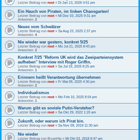
Letzter Beitrag von
root
«
Di Jan 13, 2026 4:51 pm
Ein Hauch von Piraten, im linken Chaosgarten!
Letzter Beitrag von
root
«
Mi Dez 03, 2025 9:31 am
Antworten:
2
Neues vom Schwätzer
Letzter Beitrag von
root
«
Sa Aug 23, 2025 2:37 pm
Antworten:
4
Nie wieder war gestern, konkret 5/25
Letzter Beitrag von
root
«
Mo Jul 21, 2025 8:43 pm
Antworten:
2
Konkret 7/25 "Reform UK wird das Zweiparteiensystem
aufheben" Interview mit Roger Griffin.
Letzter Beitrag von
root
«
Sa Jul 19, 2025 8:25 am
Antworten:
1
Erinnern heißt Verantwortung übernehmen
Letzter Beitrag von
root
«
Fr Mai 09, 2025 4:30 pm
Antworten:
2
Individualismus
Letzter Beitrag von
root
«
Mo Feb 10, 2025 8:54 pm
Antworten:
1
Warum gibt es soviele Putin-Versteher?
Letzter Beitrag von
root
«
Sa Okt 29, 2022 1:20 am
Zukunft, oder warum ich Pirat bin.
Letzter Beitrag von
root
«
Sa Nov 09, 2019 11:30 am
Nie wieder
Letzter Beitrag von
BryanHip
«
Mi Okt 03, 2018 8:47 am