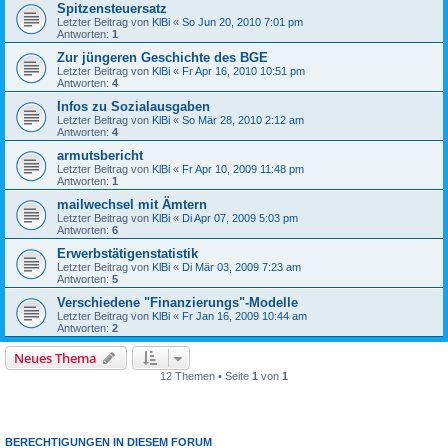
Spitzensteuersatz
Letzter Beitrag von
KlBi
«
So Jun 20, 2010 7:01 pm
Antworten:
1
Zur jüngeren Geschichte des BGE
Letzter Beitrag von
KlBi
«
Fr Apr 16, 2010 10:51 pm
Antworten:
4
Infos zu Sozialausgaben
Letzter Beitrag von
KlBi
«
So Mär 28, 2010 2:12 am
Antworten:
4
armutsbericht
Letzter Beitrag von
KlBi
«
Fr Apr 10, 2009 11:48 pm
Antworten:
1
mailwechsel mit Ämtern
Letzter Beitrag von
KlBi
«
Di Apr 07, 2009 5:03 pm
Antworten:
6
Erwerbstätigenstatistik
Letzter Beitrag von
KlBi
«
Di Mär 03, 2009 7:23 am
Antworten:
5
Verschiedene "Finanzierungs"-Modelle
Letzter Beitrag von
KlBi
«
Fr Jan 16, 2009 10:44 am
Antworten:
2
Neues Thema
12 Themen • Seite
1
von
1
BERECHTIGUNGEN IN DIESEM FORUM