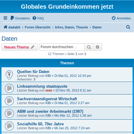
Globales Grundeinkommen jetzt
Donations
FAQ
Anmelden
S
dadabit
Foren-Übersicht
Infos, Daten, Theorie
Daten
u
Daten
c
Suche
Erweiterte Suche
Neues Thema
h
12 Themen • Seite
1
von
1
e
Themen
Quellen für Daten
Letzter Beitrag von
KlBi
«
Di Mai 01, 2012 10:34 pm
Antworten:
3
Linksammlung staatsquote
Letzter Beitrag von
root
«
Di Nov 05, 2013 8:11 am
Sachverstaendigenrat Wirtschaft
Letzter Beitrag von
KlBi
«
Di Mai 01, 2012 3:27 am
ABM und zweiter Arbeitmarkt (1987)
Letzter Beitrag von
KlBi
«
Mo Mär 12, 2012 1:36 am
Sozialhilfe 60, 70er Jahre
Letzter Beitrag von
KlBi
«
Mi Jan 25, 2012 7:24 am