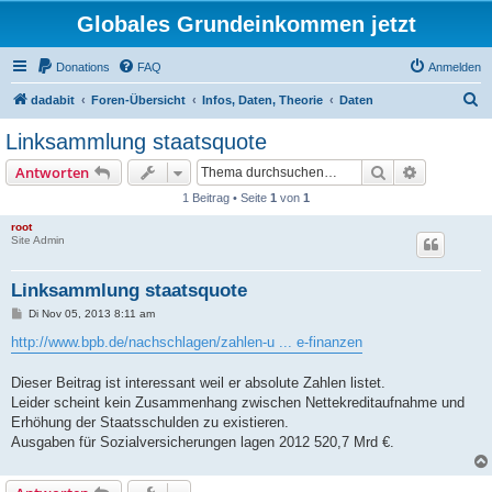
Globales Grundeinkommen jetzt
Donations
FAQ
Anmelden
S
dadabit
Foren-Übersicht
Infos, Daten, Theorie
Daten
u
Linksammlung staatsquote
c
Suche
Erweiterte
Antworten
h
1 Beitrag • Seite
1
von
1
e
root
Site Admin
Linksammlung staatsquote
B
Di Nov 05, 2013 8:11 am
e
i
http://www.bpb.de/nachschlagen/zahlen-u ... e-finanzen
t
r
a
Dieser Beitrag ist interessant weil er absolute Zahlen listet.
g
Leider scheint kein Zusammenhang zwischen Nettekreditaufnahme und
Erhöhung der Staatsschulden zu existieren.
Ausgaben für Sozialversicherungen lagen 2012 520,7 Mrd €.