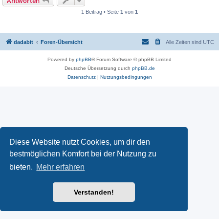
Antworten
1 Beitrag • Seite
1
von
1
dadabit
Foren-Übersicht
Alle Zeiten sind
UTC
Powered by
phpBB
® Forum Software © phpBB Limited
Deutsche Übersetzung durch
phpBB.de
Datenschutz
|
Nutzungsbedingungen
Diese Website nutzt Cookies, um dir den
bestmöglichen Komfort bei der Nutzung zu
bieten.
Mehr erfahren
Verstanden!