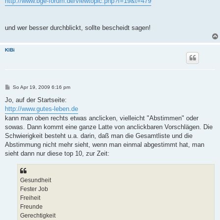
http://www.bge-forum.de/viewtopic.php?f=19&t=479
und wer besser durchblickt, sollte bescheidt sagen!
KlBi
B
So Apr 19, 2009 6:16 pm
e
i
Jo, auf der Startseite:
t
http://www.gutes-leben.de
r
a
kann man oben rechts etwas anclicken, vielleicht "Abstimmen" oder
g
sowas. Dann kommt eine ganze Latte von anclickbaren Vorschlägen. Die
Schwierigkeit besteht u.a. darin, daß man die Gesamtliste und die
Abstimmung nicht mehr sieht, wenn man einmal abgestimmt hat, man
sieht dann nur diese top 10, zur Zeit:
Gesundheit
Fester Job
Freiheit
Freunde
Gerechtigkeit