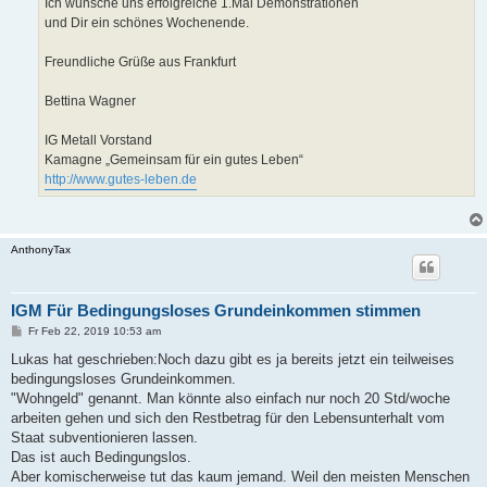
Ich wünsche uns erfolgreiche 1.Mai Demonstrationen
und Dir ein schönes Wochenende.
Freundliche Grüße aus Frankfurt
Bettina Wagner
IG Metall Vorstand
Kamagne „Gemeinsam für ein gutes Leben“
http://www.gutes-leben.de
AnthonyTax
IGM Für Bedingungsloses Grundeinkommen stimmen
B
Fr Feb 22, 2019 10:53 am
e
i
Lukas hat geschrieben:Noch dazu gibt es ja bereits jetzt ein teilweises
t
bedingungsloses Grundeinkommen.
r
a
"Wohngeld" genannt. Man könnte also einfach nur noch 20 Std/woche
g
arbeiten gehen und sich den Restbetrag für den Lebensunterhalt vom
Staat subventionieren lassen.
Das ist auch Bedingungslos.
Aber komischerweise tut das kaum jemand. Weil den meisten Menschen