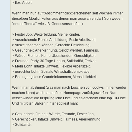
> flex. Arbeit
Wenn man nun auf "Abstimmen" clickt erscheinen seit Wochen immer
dieselben Möglichkeiten aus denen man auswählen darf (von wegen
"neues Thema", wie z.B. Genossenschaften):
> Fester Job, Weiterbildung, Meine Kinder,
> Ausreichende Rente, Ausbildung, Feste Arbeitszeit,
> Auszeit nehmen können, Gerechte Entlohnung,
> Gesundheit, Anerkennung, Gelobt werden, Fairness,
> Würde, Freiheit, Keine Überstunden, Gerechtigkeit,
> Freunde, Party, 30 Tage Urlaub, Solidarität, Freizeit,
> Mehr Lohn, Intakte Umwelt, Flexible Arbeitszeit,
> gerechter Lohn, Soziale Wirtschaftsdemokratie,
> Bedingungslose Grundeinkommen, Menschlichkeit
Wenn man abstimmt (was man nach Löschen von cookys immer wieder
machen kann) wird man auf die Homepage zurückgeworfen. Nun
verschwindet die ursprüngliche Liste und es erscheint eine top 10-Liste.
Und mit roten Balken hinterlegt liest man:
> Gesundheit, Freiheit, Würde, Freunde, Fester Job,
> Gerechtigkeit, Intakte Umwelt, Fairness, Anerkennung,
> Solidarität