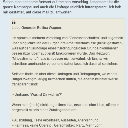
Schon eine seltsame Antwort auf meinen Vorschlag. Insgesamt ist die
ganze Kampagne und auch die Umfrage reichlich intransparent. Ich hab
mir gestattet, auf diese mail zu antworten:
Liebe Genossin Bettina Wagner,
ich sprach in meinem Vorschlag von "Genossenschaften" und allgemein
über Möglichkeiten der Bürger ihre Arbeitsverhältnisse (mit)zugestalten,
was auf der Grundlage eines "Bedingungslosen Grundeinkommens"
besser (bzw überhaupt erst) funktionieren würde. Das Reizwort
"Mitbestimmung" hätte ich besser nicht erwähnt. Ich fürchte wir
schreiben aneinander vorbei und daher lasse ich das mal so stehen.
Seltsam finde ich aber diese Umfragen und Befragungen, wo wir als
Bürger zwar großzügig mitmachen dürfen, die aber in keinster Weise
transparent sind:
> Umfrage: "Was ist Dir wichtig?"
Wenn man (noch) nicht abgestimmt hat, erscheint eine Liste, offenbar
hergestellt mittels eines Zufallsgenerators:
> Ausbildung, Feste Arbeitszeit, Auszeiten, Anerkennung,
> Fairness, keine Überstd., Gerechtigkeit, Party, Mehr Lohn,