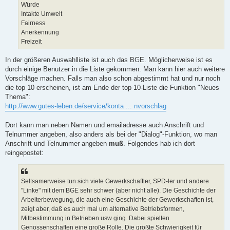
Würde
Intakte Umwelt
Fairness
Anerkennung
Freizeit
In der größeren Auswahlliste ist auch das BGE. Möglicherweise ist es
durch einige Benutzer in die Liste gekommen. Man kann hier auch weitere
Vorschläge machen. Falls man also schon abgestimmt hat und nur noch
die top 10 erscheinen, ist am Ende der top 10-Liste die Funktion "Neues
Thema":
http://www.gutes-leben.de/service/konta ... nvorschlag
Dort kann man neben Namen und emailadresse auch Anschrift und
Telnummer angeben, also anders als bei der "Dialog"-Funktion, wo man
Anschrift und Telnummer angeben
muß
. Folgendes hab ich dort
reingepostet:
Seltsamerweise tun sich viele Gewerkschaftler, SPD-ler und andere
"Linke" mit dem BGE sehr schwer (aber nicht alle). Die Geschichte der
Arbeiterbewegung, die auch eine Geschichte der Gewerkschaften ist,
zeigt aber, daß es auch mal um alternative Betriebsformen,
Mitbestimmung in Betrieben usw ging. Dabei spielten
Genossenschaften eine große Rolle. Die größte Schwierigkeit für