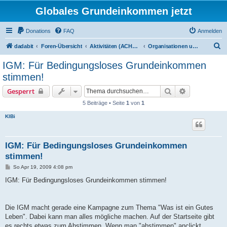
Globales Grundeinkommen jetzt
Donations
FAQ
Anmelden
S
dadabit
Foren-Übersicht
Aktivitäten (ACHTUNG: Infos zum Registrieren sind unten in: "neu hier?")
Organisationen und Vereine
u
IGM: Für Bedingungsloses Grundeinkommen
c
stimmen!
h
Suche
Erweiterte S
Gesperrt
e
5 Beiträge • Seite
1
von
1
KlBi
IGM: Für Bedingungsloses Grundeinkommen
stimmen!
B
So Apr 19, 2009 4:08 pm
e
i
IGM: Für Bedingungsloses Grundeinkommen stimmen!
t
r
a
g
Die IGM macht gerade eine Kampagne zum Thema "Was ist ein Gutes
Leben". Dabei kann man alles mögliche machen. Auf der Startseite gibt
es rechts etwas zum Abstimmen. Wenn man "abstimmen" anclickt