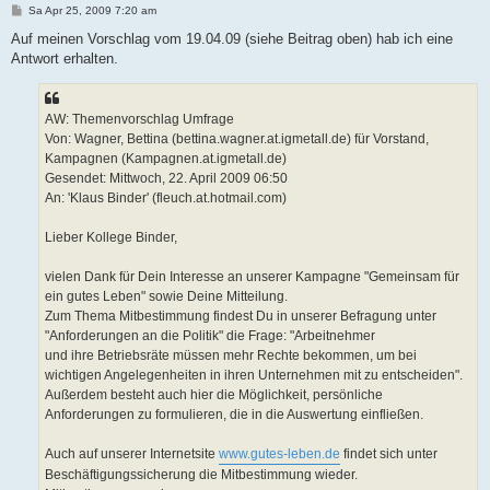
B
Sa Apr 25, 2009 7:20 am
e
i
Auf meinen Vorschlag vom 19.04.09 (siehe Beitrag oben) hab ich eine
t
Antwort erhalten.
r
a
g
Von: Wagner, Bettina (bettina.wagner.at.igmetall.de) für Vorstand,
Kampagnen (Kampagnen.at.igmetall.de)
Gesendet: Mittwoch, 22. April 2009 06:50
An: 'Klaus Binder' (fleuch.at.hotmail.com)
Lieber Kollege Binder,
vielen Dank für Dein Interesse an unserer Kampagne "Gemeinsam für
ein gutes Leben" sowie Deine Mitteilung.
Zum Thema Mitbestimmung findest Du in unserer Befragung unter
"Anforderungen an die Politik" die Frage: "Arbeitnehmer
und ihre Betriebsräte müssen mehr Rechte bekommen, um bei
wichtigen Angelegenheiten in ihren Unternehmen mit zu entscheiden".
Außerdem besteht auch hier die Möglichkeit, persönliche
Anforderungen zu formulieren, die in die Auswertung einfließen.
Auch auf unserer Internetsite
www.gutes-leben.de
findet sich unter
Beschäftigungssicherung die Mitbestimmung wieder.