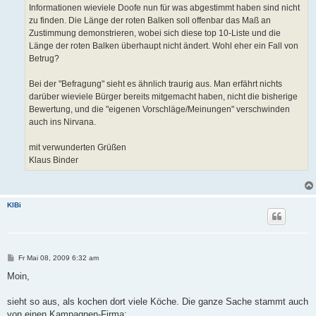
Informationen wieviele Doofe nun für was abgestimmt haben sind nicht
zu finden. Die Länge der roten Balken soll offenbar das Maß an
Zustimmung demonstrieren, wobei sich diese top 10-Liste und die
Länge der roten Balken überhaupt nicht ändert. Wohl eher ein Fall von
Betrug?
Bei der "Befragung" sieht es ähnlich traurig aus. Man erfährt nichts
darüber wieviele Bürger bereits mitgemacht haben, nicht die bisherige
Bewertung, und die "eigenen Vorschläge/Meinungen" verschwinden
auch ins Nirvana.
mit verwunderten Grüßen
Klaus Binder
KlBi
B
Fr Mai 08, 2009 6:32 am
e
i
Moin,
t
r
a
sieht so aus, als kochen dort viele Köche. Die ganze Sache stammt auch
g
von einen Kampagnen-Firma: