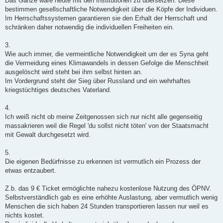
Das Ganze wäre heute mit den Institutionen zu übersetzen. Diese
bestimmen gesellschaftliche Notwendigkeit über die Köpfe der Individuen.
Im Herrschaftssystemen garantieren sie den Erhalt der Herrschaft und
schränken daher notwendig die individuellen Freiheiten ein.
3.
Wie auch immer, die vermeintliche Notwendigkeit um der es Syna geht
die Vermeidung eines Klimawandels in dessen Gefolge die Menschheit
ausgelöscht wird steht bei ihm selbst hinten an.
Im Vordergrund steht der Sieg über Russland und ein wehrhaftes
kriegstüchtiges deutsches Vaterland.
4.
Ich weiß nicht ob meine Zeitgenossen sich nur nicht alle gegenseitig
massakrieren weil die Regel 'du sollst nicht töten' von der Staatsmacht
mit Gewalt durchgesetzt wird.
5.
Die eigenen Bedürfnisse zu erkennen ist vermutlich ein Prozess der
etwas entzaubert.
Z.b. das 9 € Ticket ermöglichte nahezu kostenlose Nutzung des ÖPNV.
Selbstverständlich gab es eine erhöhte Auslastung, aber vermutlich wenig
Menschen die sich haben 24 Stunden transportieren lassen nur weil es
nichts kostet.