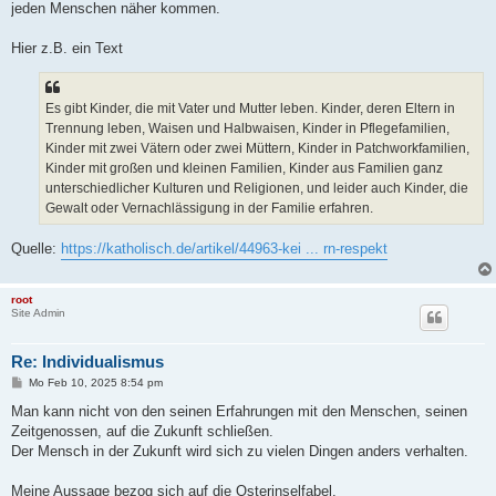
jeden Menschen näher kommen.
Hier z.B. ein Text
Es gibt Kinder, die mit Vater und Mutter leben. Kinder, deren Eltern in
Trennung leben, Waisen und Halbwaisen, Kinder in Pflegefamilien,
Kinder mit zwei Vätern oder zwei Müttern, Kinder in Patchworkfamilien,
Kinder mit großen und kleinen Familien, Kinder aus Familien ganz
unterschiedlicher Kulturen und Religionen, und leider auch Kinder, die
Gewalt oder Vernachlässigung in der Familie erfahren.
Quelle:
https://katholisch.de/artikel/44963-kei ... rn-respekt
root
Site Admin
Re: Individualismus
B
Mo Feb 10, 2025 8:54 pm
e
i
Man kann nicht von den seinen Erfahrungen mit den Menschen, seinen
t
Zeitgenossen, auf die Zukunft schließen.
r
a
Der Mensch in der Zukunft wird sich zu vielen Dingen anders verhalten.
g
Meine Aussage bezog sich auf die Osterinselfabel.