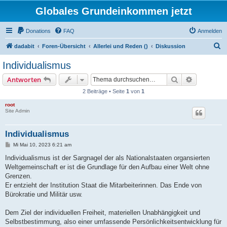
Globales Grundeinkommen jetzt
Donations
FAQ
Anmelden
S
dadabit
Foren-Übersicht
Allerlei und Reden ()
Diskussion
u
Individualismus
c
Suche
Erweiterte
Antworten
h
2 Beiträge • Seite
1
von
1
e
root
Site Admin
Individualismus
B
Mi Mai 10, 2023 6:21 am
e
i
Individualismus ist der Sargnagel der als Nationalstaaten organsierten
t
Weltgemeinschaft er ist die Grundlage für den Aufbau einer Welt ohne
r
a
Grenzen.
g
Er entzieht der Institution Staat die Mitarbeiterinnen. Das Ende von
Bürokratie und Militär usw.
Dem Ziel der individuellen Freiheit, materiellen Unabhängigkeit und
Selbstbestimmung, also einer umfassende Persönlichkeitsentwicklung für