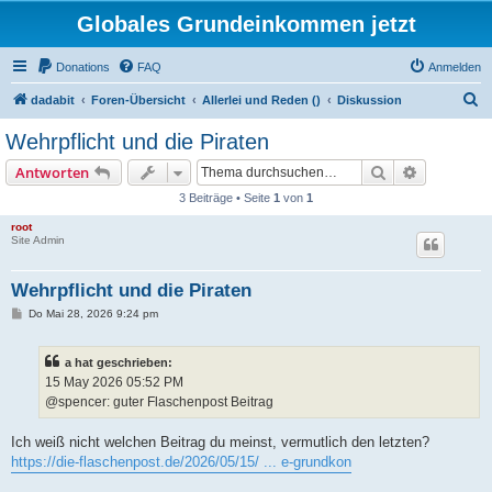
Globales Grundeinkommen jetzt
Donations
FAQ
Anmelden
S
dadabit
Foren-Übersicht
Allerlei und Reden ()
Diskussion
u
Wehrpflicht und die Piraten
c
Suche
Erweiterte
Antworten
h
3 Beiträge • Seite
1
von
1
e
root
Site Admin
Wehrpflicht und die Piraten
B
Do Mai 28, 2026 9:24 pm
e
i
t
a hat geschrieben:
r
a
15 May 2026 05:52 PM
g
@spencer: guter Flaschenpost Beitrag
Ich weiß nicht welchen Beitrag du meinst, vermutlich den letzten?
https://die-flaschenpost.de/2026/05/15/ ... e-grundkon