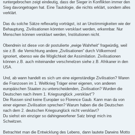
runtergebrochen zeigt eindeutig, dass der Sieger in Konflikten immer den
Sieg davongetragen hat. Eine Tautologie, die nichts erklärt, sondern alles
verklärt.
Das du solche Sätze reflexartig vorträgst, ist an Unstimmigkeiten wie der
Behauptung, Zivilisationen könnten versklavt werden, erkennbar. Nur
Menschen können versklavt werden, Institutionen nicht.
Obendrein ist diese von dir postulierte „ewige Wahrheit“ fragwürdig, weil
sie z.B. die Vernichtung andere „Zivilisationen“ durch Völkermord
ignoriert, ebenso wie die Möglichkeit der Assimilation. Zivilisationen
können z.B. auch miteinander verschmelzen siehe z.B. Afrikaner in den
USA.
Und, ab wann handelt es sich um eine eigenständige Zivilisation? Waren
die Franzosen im 1. Weltkrieg Träger einer eigenen, von anderen
europäischen Staaten zu unterscheidenden, Zivilisation? Wurden die
Deutschen nach ihrem 1. Kriegsunglück „versklavt“?
Die Russen sind keine Europäer so Florence Gaub. Kann man da von
einer eigenen Zivilisation sprechen? Warum haben die die Deutschen
nach dem 2. deutschen Kriegsunglück nicht versklavt?
Du siehst ein einziger so dahingeworfener Satz bringt mich ins
Schwitzen.
Betrachtet man die Entwicklung des Lebens, dann lautete Darwins Motto