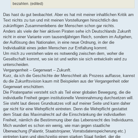
bezahlen. (edited)
Das hast du gut beobachtet. Aber es hat mit meiner inhaltlichen Kritik am
Text nichts zu tun und mit meinen Vorstellungen hinsichtlich des
zukünftigen Zusammenlebens der Menschen schon gar nichts.
Anders als viele der hier aktiven Piraten sehe ich Deutschlands Zukunft
nicht in einer Variante vom tausendjährigen Reich, sondern im Aufgehen,
der Auflösung des Nationalen, in eine neue Ordnung, in der die
Individualität eines jeden Menschen zur Entfaltung kommt.
Um mich zu verstehen wäre es notwendig zwischen dem, woher die
Gesellschaft kommt, wo sie ist und wohin sie sich entwickeln wird zu
unterscheiden.
Vergangenheit – Gegenwart – Zukunft.
Kurz, da ich die Geschichte der Menschheit als Prozess auffasse, kannst
du die Zukunftsvision kaum mit Beispielen aus der Vergangenheit oder
Gegenwart erschüttern.
Die Piratenpartei versteht sich als Teil einer globalen Bewegung, die die
individuelle Freiheit gegen institutionelle Vereinnahmung durchsetzen will.
Sie steht laut dieses Grundsatzes voll auf meiner Seite und kann daher
gar nicht für eine Wehrpflicht eintreten. Denn die Wehrpflicht gestattet
dem Staat das Maximalrecht auf die Einschränkung der individuellen
Freiheit, nämlich die Bestimmung über das Lebensrecht des Individuums.
Mich wundert es schon ein wenig, wie man gegen staatliche
Überwachung (Palantir, Staatstrojaner, Vorratsdatenspeicherung etc.)
eintreten kann und gleichzeitig einen starken Staat fordert, der die