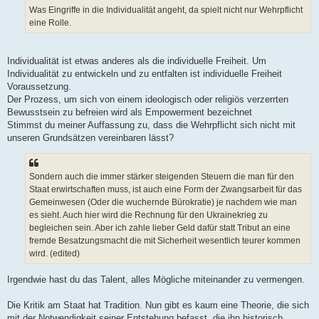
g
Was Eingriffe in die Individualität angeht, da spielt nicht nur Wehrpflicht
eine Rolle.
Individualität ist etwas anderes als die individuelle Freiheit. Um
Individualität zu entwickeln und zu entfalten ist individuelle Freiheit
Voraussetzung.
Der Prozess, um sich von einem ideologisch oder religiös verzerrten
Bewusstsein zu befreien wird als Empowerment bezeichnet
Stimmst du meiner Auffassung zu, dass die Wehrpflicht sich nicht mit
unseren Grundsätzen vereinbaren lässt?
Sondern auch die immer stärker steigenden Steuern die man für den
Staat erwirtschaften muss, ist auch eine Form der Zwangsarbeit für das
Gemeinwesen (Oder die wuchernde Bürokratie) je nachdem wie man
es sieht. Auch hier wird die Rechnung für den Ukrainekrieg zu
begleichen sein. Aber ich zahle lieber Geld dafür statt Tribut an eine
fremde Besatzungsmacht die mit Sicherheit wesentlich teurer kommen
wird. (edited)
Irgendwie hast du das Talent, alles Mögliche miteinander zu vermengen.
Die Kritik am Staat hat Tradition. Nun gibt es kaum eine Theorie, die sich
mit der Notwendigkeit seiner Entstehung befasst, die ihn historisch