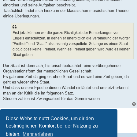
einordnet und seine Aufgaben beschreibt.
Tatsächlich findet sich hierzu in der klassischen marxistischen Theorie
einige Überlegungen.
Erst jetzt können wir die ganze Richtigkeit der Bemerkungen von
Engels einschätzen, in denen er unerbittlich die Verbindung der Wörter
"Freiheit" und "Staat" als unsinnig verspottete. Solange es einen Staat
gibt, gibt es keine Freiheit. Wenn es Freiheit geben wird, wird es keinen
Staat geben.
Der Staat ist demnach, historisch betrachtet, eine vorübergehende
Organisationsform der menschlichen Gesellschaft.
Es gab eine Zeit da ging es ohne Staat und es wird eine Zeit geben, da
geht es wieder ohne Staat.
Und dass unsere Epoche diesen Wandel einläutet und umsetzt erkennt
man an der Kritik die im folgenden Satz.
Steuern zahlen ist Zwangsarbeit für das Gemeinwesen.
Antworten
Diese Website nutzt Cookies, um dir den
3 Beiträge • Seite
1
von
1
bestmöglichen Komfort bei der Nutzung zu
bieten.
Mehr erfahren