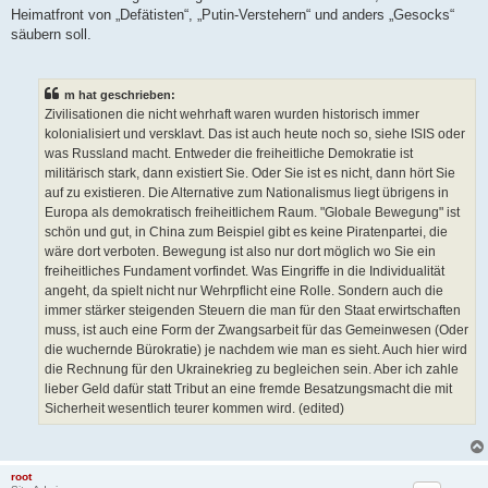
Heimatfront von „Defätisten“, „Putin-Verstehern“ und anders „Gesocks“
säubern soll.
m hat geschrieben:
Zivilisationen die nicht wehrhaft waren wurden historisch immer
kolonialisiert und versklavt. Das ist auch heute noch so, siehe ISIS oder
was Russland macht. Entweder die freiheitliche Demokratie ist
militärisch stark, dann existiert Sie. Oder Sie ist es nicht, dann hört Sie
auf zu existieren. Die Alternative zum Nationalismus liegt übrigens in
Europa als demokratisch freiheitlichem Raum. "Globale Bewegung" ist
schön und gut, in China zum Beispiel gibt es keine Piratenpartei, die
wäre dort verboten. Bewegung ist also nur dort möglich wo Sie ein
freiheitliches Fundament vorfindet. Was Eingriffe in die Individualität
angeht, da spielt nicht nur Wehrpflicht eine Rolle. Sondern auch die
immer stärker steigenden Steuern die man für den Staat erwirtschaften
muss, ist auch eine Form der Zwangsarbeit für das Gemeinwesen (Oder
die wuchernde Bürokratie) je nachdem wie man es sieht. Auch hier wird
die Rechnung für den Ukrainekrieg zu begleichen sein. Aber ich zahle
lieber Geld dafür statt Tribut an eine fremde Besatzungsmacht die mit
Sicherheit wesentlich teurer kommen wird. (edited)
root