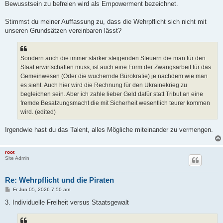
Bewusstsein zu befreien wird als Empowerment bezeichnet.
Stimmst du meiner Auffassung zu, dass die Wehrpflicht sich nicht mit
unseren Grundsätzen vereinbaren lässt?
Sondern auch die immer stärker steigenden Steuern die man für den
Staat erwirtschaften muss, ist auch eine Form der Zwangsarbeit für das
Gemeinwesen (Oder die wuchernde Bürokratie) je nachdem wie man
es sieht. Auch hier wird die Rechnung für den Ukrainekrieg zu
begleichen sein. Aber ich zahle lieber Geld dafür statt Tribut an eine
fremde Besatzungsmacht die mit Sicherheit wesentlich teurer kommen
wird. (edited)
Irgendwie hast du das Talent, alles Mögliche miteinander zu vermengen.
root
Site Admin
Re: Wehrpflicht und die Piraten
B
Fr Jun 05, 2026 7:50 am
e
i
3. Individuelle Freiheit versus Staatsgewalt
t
r
a