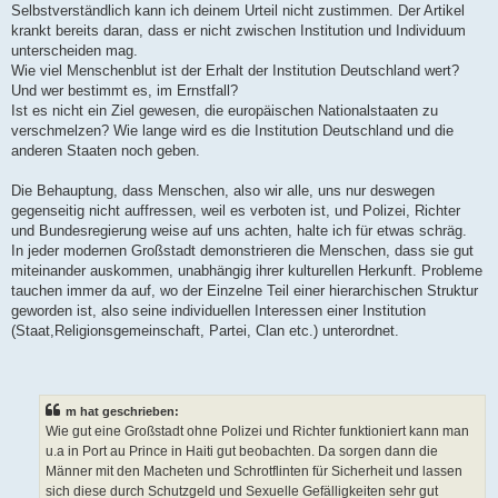
Selbstverständlich kann ich deinem Urteil nicht zustimmen. Der Artikel
krankt bereits daran, dass er nicht zwischen Institution und Individuum
unterscheiden mag.
Wie viel Menschenblut ist der Erhalt der Institution Deutschland wert?
Und wer bestimmt es, im Ernstfall?
Ist es nicht ein Ziel gewesen, die europäischen Nationalstaaten zu
verschmelzen? Wie lange wird es die Institution Deutschland und die
anderen Staaten noch geben.
Die Behauptung, dass Menschen, also wir alle, uns nur deswegen
gegenseitig nicht auffressen, weil es verboten ist, und Polizei, Richter
und Bundesregierung weise auf uns achten, halte ich für etwas schräg.
In jeder modernen Großstadt demonstrieren die Menschen, dass sie gut
miteinander auskommen, unabhängig ihrer kulturellen Herkunft. Probleme
tauchen immer da auf, wo der Einzelne Teil einer hierarchischen Struktur
geworden ist, also seine individuellen Interessen einer Institution
(Staat,Religionsgemeinschaft, Partei, Clan etc.) unterordnet.
m hat geschrieben:
Wie gut eine Großstadt ohne Polizei und Richter funktioniert kann man
u.a in Port au Prince in Haiti gut beobachten. Da sorgen dann die
Männer mit den Macheten und Schrotflinten für Sicherheit und lassen
sich diese durch Schutzgeld und Sexuelle Gefälligkeiten sehr gut