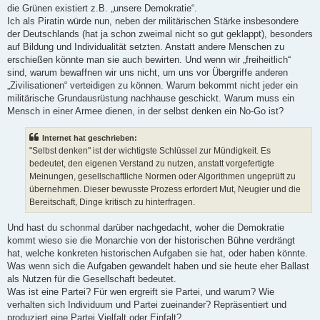
die Grünen existiert z.B. „unsere Demokratie“.
Ich als Piratin würde nun, neben der militärischen Stärke insbesondere
der Deutschlands (hat ja schon zweimal nicht so gut geklappt), besonders
auf Bildung und Individualität setzten. Anstatt andere Menschen zu
erschießen könnte man sie auch bewirten. Und wenn wir „freiheitlich“
sind, warum bewaffnen wir uns nicht, um uns vor Übergriffe anderen
„Zivilisationen“ verteidigen zu können. Warum bekommt nicht jeder ein
militärische Grundausrüstung nachhause geschickt. Warum muss ein
Mensch in einer Armee dienen, in der selbst denken ein No-Go ist?
Internet hat geschrieben:
"Selbst denken" ist der wichtigste Schlüssel zur Mündigkeit. Es
bedeutet, den eigenen Verstand zu nutzen, anstatt vorgefertigte
Meinungen, gesellschaftliche Normen oder Algorithmen ungeprüft zu
übernehmen. Dieser bewusste Prozess erfordert Mut, Neugier und die
Bereitschaft, Dinge kritisch zu hinterfragen.
Und hast du schonmal darüber nachgedacht, woher die Demokratie
kommt wieso sie die Monarchie von der historischen Bühne verdrängt
hat, welche konkreten historischen Aufgaben sie hat, oder haben könnte.
Was wenn sich die Aufgaben gewandelt haben und sie heute eher Ballast
als Nutzen für die Gesellschaft bedeutet.
Was ist eine Partei? Für wen ergreift sie Partei, und warum? Wie
verhalten sich Individuum und Partei zueinander? Repräsentiert und
produziert eine Partei Vielfalt oder Einfalt?