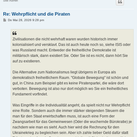
Site Admin
Re: Wehrpflicht und die Piraten
B
Do Mai 28, 2026 9:28 pm
e
i
t
r
a
Zivilisationen die nicht wehrhaft waren wurden historisch immer
g
kolonialisiert und versklavt. Das ist auch heute noch so, siehe ISIS oder
was Russland macht. Entweder die freiheitliche Demokratie ist
militärisch stark, dann existiert Sie. Oder Sie ist es nicht, dann hört Sie
auf zu existieren.
Die Alternative zum Nationalismus liegt übrigens in Europa als
demokratisch freiheitlichem Raum. "Globale Bewegung" ist schön und
gut, in China zum Beispiel gibt es keine Piratenpartei, die wäre dort
verboten. Bewegung ist also nur dort möglich wo Sie ein freiheitliches
Fundament vorfindet.
Was Eingriffe in die Individualität angeht, da spielt nicht nur Wehrpflicht
eine Rolle. Sondern auch die immer stärker steigenden Steuern die
man für den Staat erwirtschaften muss, ist auch eine Form der
Zwangsarbeit für das Gemeinwesen (Oder die wuchernde Bürokratie) je
nachdem wie man es sieht. Auch hier wird die Rechnung für den
Ukrainekrieg zu begleichen sein. Aber ich zahle lieber Geld dafür statt