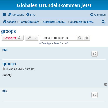
Globales Grundeinkommen jetzt
Donations
FAQ
Anmelden
S
dadabit
Foren-Übersicht
Aktivitäten (ACHTUNG: Infos zum Registrieren sind unten in: "neu hier?")
allgemein im Internet
u
groops
c
Suche
Erweiterte S
Gesperrt
h
6 Beiträge • Seite
1
von
1
e
KlBi
groops
B
Di Jan 13, 2009 4:19 pm
e
i
(laber)
t
r
a
g
KlBi