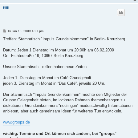
KlBi
B
Di Jan 13, 2009 4:21 pm
e
i
Treffen: Stammtisch "Impuls Grundeinkommen" in Berlin- Kreuzberg
t
r
a
Datum: Jeden 1 Dienstag im Monat um 20:00h am 03.02.2009
g
Ort: Fichtestraße 19, 10967 Berlin Kreuzberg
Unsere Stammtisch-Treffen haben neue Zeiten:
Jeden 1. Dienstag im Monat im Cafè Grundgehalt
jeden 3. Dienstag im Monat in “Das Café”, jeweils 20 Uhr.
Der Stammtisch “Impuls Grundeinkommen” möchte den Mtglieder der
Gruppe Gelegenheit bieten, im lockeren Rahmen themenbezogen zu
diskutieren, Grundeinkommens"neulingen" niederschwellig Informationen
anbieten, aber auch gemeinsam Ideen für weiteres Tun entwickeln.
www.groops.de
wichtig: Termine und Ort können sich ändern, bei "groops"