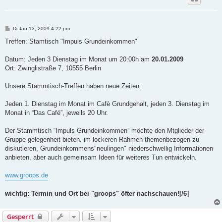
B
Di Jan 13, 2009 4:22 pm
e
i
Treffen: Stamtisch "Impuls Grundeinkommen"
t
r
a
Datum: Jeden 3 Dienstag im Monat um 20:00h am
20.01.2009
g
Ort: Zwinglistraße 7, 10555 Berlin
Unsere Stammtisch-Treffen haben neue Zeiten:
Jeden 1. Dienstag im Monat im Cafè Grundgehalt, jeden 3. Dienstag im
Monat in “Das Café”, jeweils 20 Uhr.
Der Stammtisch “Impuls Grundeinkommen” möchte den Mtglieder der
Gruppe gelegenheit bieten. im lockeren Rahmen themenbezogen zu
diskutieren, Grundeinkommens"neulingen" niederschwellig Informationen
anbieten, aber auch gemeinsam Ideen für weiteres Tun entwickeln.
www.groops.de
wichtig: Termin und Ort bei "groops" öfter nachschauen![/6]
Gesperrt