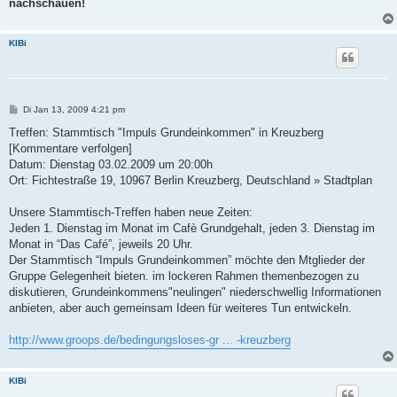
nachschauen!
KlBi
B
Di Jan 13, 2009 4:21 pm
e
i
Treffen: Stammtisch "Impuls Grundeinkommen" in Kreuzberg
t
[Kommentare verfolgen]
r
a
Datum: Dienstag 03.02.2009 um 20:00h
g
Ort: Fichtestraße 19, 10967 Berlin Kreuzberg, Deutschland » Stadtplan
Unsere Stammtisch-Treffen haben neue Zeiten:
Jeden 1. Dienstag im Monat im Cafè Grundgehalt, jeden 3. Dienstag im
Monat in “Das Café”, jeweils 20 Uhr.
Der Stammtisch “Impuls Grundeinkommen” möchte den Mtglieder der
Gruppe Gelegenheit bieten. im lockeren Rahmen themenbezogen zu
diskutieren, Grundeinkommens"neulingen" niederschwellig Informationen
anbieten, aber auch gemeinsam Ideen für weiteres Tun entwickeln.
http://www.groops.de/bedingungsloses-gr ... -kreuzberg
KlBi