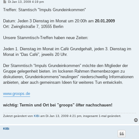
B
Di Jan 13, 2009 4:19 pm
e
i
Treffen: Stamtisch "Impuls Grundeinkommen"
t
r
a
Datum: Jeden 3 Dienstag im Monat um 20:00h am
20.01.2009
g
Ort: Zwinglistraße 7, 10555 Berlin
Unsere Stammtisch-Treffen haben neue Zeiten:
Jeden 1. Dienstag im Monat im Cafè Grundgehalt, jeden 3. Dienstag im
Monat in “Das Café”, jeweils 20 Uhr.
Der Stammtisch “Impuls Grundeinkommen” möchte den Mtglieder der
Gruppe gelegenheit bieten. im lockeren Rahmen themenbezogen zu
diskutieren, Grundeinkommens"neulingen" niederschwellig Informationen
anbieten, aber auch gemeinsam Ideen für weiteres Tun entwickeln.
www.groops.de
wichtig: Termin und Ort bei "groops" öfter nachschauen!
Zuletzt geändert von
KlBi
am Di Jan 13, 2009 4:21 pm, insgesamt 1-mal geändert.
KlBi