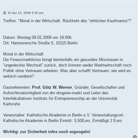
B
Di Jan 13, 2009 4:20 pm
e
i
Treffen: "Moral in der Wirtschaft. Rückkehr des "ehrlichen Kaufmanns"!"
t
r
a
g
Datum: Montag 09.02.2009 um 19:00h
Ort: Hannoversche Straße 5, 10115 Berlin
Moral in der Wirtschaft
Die Finanzmarktkrise bringt bestenfalls ein gesundes Misstrauen in
“ungedeckte Wechsel” zurück, doch können weder Marktwirtschaft noch
Politik ohne Vertrauen arbeiten. Was aber schafft Vertrauen, wie wird es
wirklich verdient?
Gastreferenten:
Prof. Götz W. Werner
, Gründer, Gesellschafter und
Aufsichtsratsmitglied von dm drogerie-markt und Leiter des
Interfakultativen Instituts für Entrepreneurship an der Universität
Karlsruhe
Veranstalter: Katholische Akademie in Berlin e.V. Veranstaltungsort:
Katholische Akademie in Berlin Eintritt: 3,50Euro, Ermäßigt 2 Euro
Wichtig: zur Sicherheit infos noch ergoogeln!