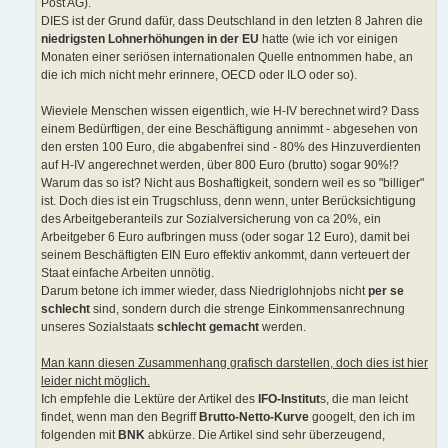
Post AG).
DIES ist der Grund dafür, dass Deutschland in den letzten 8 Jahren die
niedrigsten Lohnerhöhungen in der EU
hatte (wie ich vor einigen
Monaten einer seriösen internationalen Quelle entnommen habe, an
die ich mich nicht mehr erinnere, OECD oder ILO oder so).
Wieviele Menschen wissen eigentlich, wie H-IV berechnet wird? Dass
einem Bedürftigen, der eine Beschäftigung annimmt - abgesehen von
den ersten 100 Euro, die abgabenfrei sind - 80% des Hinzuverdienten
auf H-IV angerechnet werden, über 800 Euro (brutto) sogar 90%!?
Warum das so ist? Nicht aus Boshaftigkeit, sondern weil es so "billiger"
ist. Doch dies ist ein Trugschluss, denn wenn, unter Berücksichtigung
des Arbeitgeberanteils zur Sozialversicherung von ca 20%, ein
Arbeitgeber 6 Euro aufbringen muss (oder sogar 12 Euro), damit bei
seinem Beschäftigten EIN Euro effektiv ankommt, dann verteuert der
Staat einfache Arbeiten unnötig.
Darum betone ich immer wieder, dass Niedriglohnjobs nicht
per se
schlecht
sind, sondern durch die strenge Einkommensanrechnung
unseres Sozialstaats
schlecht gemacht
werden.
Man kann diesen Zusammenhang grafisch darstellen, doch dies ist hier
leider nicht möglich.
Ich empfehle die Lektüre der Artikel des
IFO-Institut
s, die man leicht
findet, wenn man den Begriff
Brutto-Netto-Kurve
googelt, den ich im
folgenden mit
BNK
abkürze. Die Artikel sind sehr überzeugend,