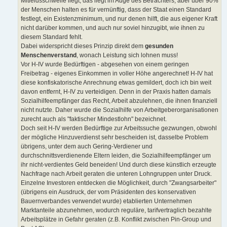
Mitleidsschwelle liegt, das liegt im Auge des Betrachters, aber über 90%
der Menschen halten es für vernünftig, dass der Staat einen Standard
festlegt, ein Existenzminimum, und nur denen hilft, die aus eigener Kraft
nicht darüber kommen, und auch nur soviel hinzugibt, wie ihnen zu
diesem Standard fehlt.
Dabei widerspricht dieses Prinzip direkt dem
gesunden
Menschenverstand
, wonach Leistung sich lohnen muss!
Vor H-IV wurde Bedürftigen - abgesehen von einem geringen
Freibetrag - eigenes Einkommen in voller Höhe angerechnet! H-IV hat
diese konfiskatorische Anrechnung etwas gemildert, doch ich bin weit
davon entfernt, H-IV zu verteidigen. Denn in der Praxis hatten damals
Sozialhilfeempfänger das Recht, Arbeit abzulehnen, die ihnen finanziell
nicht nutzte. Daher wurde die Sozialhilfe von Arbeitgeberorganisationen
zurecht auch als "faktischer Mindestlohn" bezeichnet.
Doch seit H-IV werden Bedürftige zur Arbeitssuche gezwungen, obwohl
der mögliche Hinzuverdienst sehr bescheiden ist, dasselbe Problem
übrigens, unter dem auch Gering-Verdiener und
durchschnittsverdienende Eltern leiden, die Sozialhilfeempfänger um
ihr nicht-verdientes Geld beneiden! Und durch diese künstlich erzeugte
Nachfrage nach Arbeit geraten die unteren Lohngruppen unter Druck.
Einzelne Investoren entdecken die Möglichkeit, durch "Zwangsarbeiter"
(übrigens ein Ausdruck, der vom Präsidenten des konservativen
Bauernverbandes verwendet wurde) etablierten Unternehmen
Marktanteile abzunehmen, wodurch reguläre, tarifvertraglich bezahlte
Arbeitsplätze in Gefahr geraten (z.B. Konflikt zwischen Pin-Group und