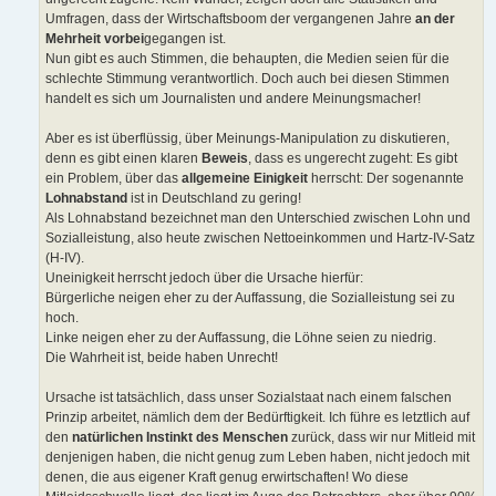
Umfragen, dass der Wirtschaftsboom der vergangenen Jahre
an der
Mehrheit vorbei
gegangen ist.
Nun gibt es auch Stimmen, die behaupten, die Medien seien für die
schlechte Stimmung verantwortlich. Doch auch bei diesen Stimmen
handelt es sich um Journalisten und andere Meinungsmacher!
Aber es ist überflüssig, über Meinungs-Manipulation zu diskutieren,
denn es gibt einen klaren
Beweis
, dass es ungerecht zugeht: Es gibt
ein Problem, über das
allgemeine Einigkeit
herrscht: Der sogenannte
Lohnabstand
ist in Deutschland zu gering!
Als Lohnabstand bezeichnet man den Unterschied zwischen Lohn und
Sozialleistung, also heute zwischen Nettoeinkommen und Hartz-IV-Satz
(H-IV).
Uneinigkeit herrscht jedoch über die Ursache hierfür:
Bürgerliche neigen eher zu der Auffassung, die Sozialleistung sei zu
hoch.
Linke neigen eher zu der Auffassung, die Löhne seien zu niedrig.
Die Wahrheit ist, beide haben Unrecht!
Ursache ist tatsächlich, dass unser Sozialstaat nach einem falschen
Prinzip arbeitet, nämlich dem der Bedürftigkeit. Ich führe es letztlich auf
den
natürlichen Instinkt des Menschen
zurück, dass wir nur Mitleid mit
denjenigen haben, die nicht genug zum Leben haben, nicht jedoch mit
denen, die aus eigener Kraft genug erwirtschaften! Wo diese