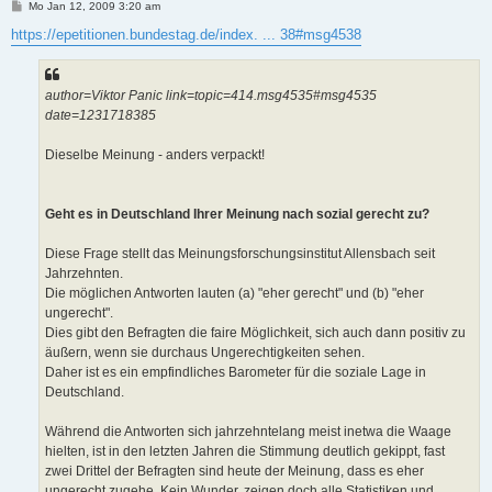
B
Mo Jan 12, 2009 3:20 am
e
i
https://epetitionen.bundestag.de/index. ... 38#msg4538
t
r
a
g
author=Viktor Panic link=topic=414.msg4535#msg4535
date=1231718385
Dieselbe Meinung - anders verpackt!
Geht es in Deutschland Ihrer Meinung nach sozial gerecht zu?
Diese Frage stellt das Meinungsforschungsinstitut Allensbach seit
Jahrzehnten.
Die möglichen Antworten lauten (a) "eher gerecht" und (b) "eher
ungerecht".
Dies gibt den Befragten die faire Möglichkeit, sich auch dann positiv zu
äußern, wenn sie durchaus Ungerechtigkeiten sehen.
Daher ist es ein empfindliches Barometer für die soziale Lage in
Deutschland.
Während die Antworten sich jahrzehntelang meist inetwa die Waage
hielten, ist in den letzten Jahren die Stimmung deutlich gekippt, fast
zwei Drittel der Befragten sind heute der Meinung, dass es eher
ungerecht zugehe. Kein Wunder, zeigen doch alle Statistiken und