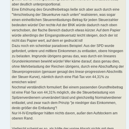
aber deutlich unterproportional.
Eine Erhöhung des Grundfreibetrags ließe sich aber auch durch eine
"Verschiebung der Steuerkurve nach unten" realisieren, was sogar
einen einheitlichen Steuerentlastungs-Betrag für jeden Steuerzahler
bedeuten würde! Der rechte Ast der BNK würde dadurch nach oben
verschoben, der flache Bereich dadurch etwas kürzer. Auf dem Papier
würde allerdings der Eingangssteuersatz leicht steigen, doch der ist
nicht das Papier wert, auf dem er gedruckt ist!
Dazu noch ein scheinbar paradoxes Beispiel: Aus der SPD wurde
gefordert, untere und mittlere Einkommen zu entlasten, obere hingegen
zu belasten. Imgrunde übrigens genau das, was durch ein lineares
Grundeinkommen bewirkt würde! Wer käme darauf, dass genau dies,
ohne Mehrbelastung der Reichen übrigens, durch eine Abschaffung der
Steuerprogression (genauer gesagt des linear-progressiven Abschnitts
der Steuer-Kurve), nämlich durch eine Flat-Tax von 44,31% zu
erreichen wäre!
Nochmal verständlich formuliert: Bei einem passenden Grundfreibetrag
ist eine Flat-Tax von 44,31% möglich, die die Steuerbelastung von
Spitzenverdienern unverändert lässt und gleichzeitig Normalverdiener
entlastet, und zwar nach dem Prinzip "je niedriger das Einkommen,
desto größer die Entlastung"!
Nur H-IV-Empfänger hätten nichts davon, außer den Aufstockern am
oberen Rand.
Vielleicht scheint es so, als hätte der vorige Absatz nichts mit dem