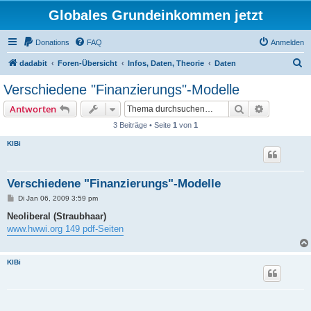
Globales Grundeinkommen jetzt
Donations
FAQ
Anmelden
S
dadabit
Foren-Übersicht
Infos, Daten, Theorie
Daten
u
Verschiedene "Finanzierungs"-Modelle
c
Suche
Erweiterte
Antworten
h
3 Beiträge • Seite
1
von
1
e
KlBi
Verschiedene "Finanzierungs"-Modelle
B
Di Jan 06, 2009 3:59 pm
e
i
Neoliberal (Straubhaar)
t
www.hwwi.org 149 pdf-Seiten
r
a
g
KlBi