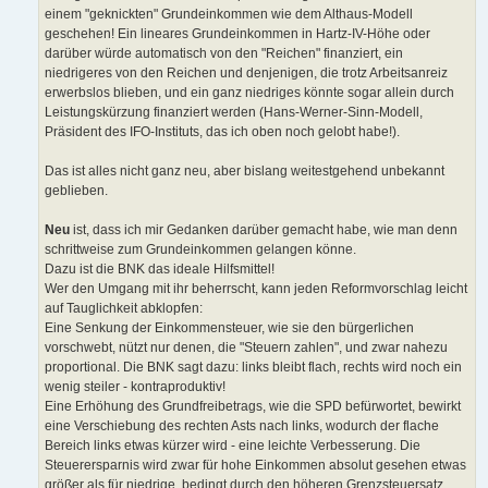
einem "geknickten" Grundeinkommen wie dem Althaus-Modell
geschehen! Ein lineares Grundeinkommen in Hartz-IV-Höhe oder
darüber würde automatisch von den "Reichen" finanziert, ein
niedrigeres von den Reichen und denjenigen, die trotz Arbeitsanreiz
erwerbslos blieben, und ein ganz niedriges könnte sogar allein durch
Leistungskürzung finanziert werden (Hans-Werner-Sinn-Modell,
Präsident des IFO-Instituts, das ich oben noch gelobt habe!).
Das ist alles nicht ganz neu, aber bislang weitestgehend unbekannt
geblieben.
Neu
ist, dass ich mir Gedanken darüber gemacht habe, wie man denn
schrittweise zum Grundeinkommen gelangen könne.
Dazu ist die BNK das ideale Hilfsmittel!
Wer den Umgang mit ihr beherrscht, kann jeden Reformvorschlag leicht
auf Tauglichkeit abklopfen:
Eine Senkung der Einkommensteuer, wie sie den bürgerlichen
vorschwebt, nützt nur denen, die "Steuern zahlen", und zwar nahezu
proportional. Die BNK sagt dazu: links bleibt flach, rechts wird noch ein
wenig steiler - kontraproduktiv!
Eine Erhöhung des Grundfreibetrags, wie die SPD befürwortet, bewirkt
eine Verschiebung des rechten Asts nach links, wodurch der flache
Bereich links etwas kürzer wird - eine leichte Verbesserung. Die
Steuerersparnis wird zwar für hohe Einkommen absolut gesehen etwas
größer als für niedrige, bedingt durch den höheren Grenzsteuersatz,