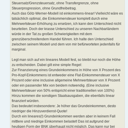
Steuersatz/Grenzsteuersatz, ohne Transfergrenze, ohne
Steuerprogression, ohne Grundfreibetrag.
Auch das Götz-Werner-Modell ist einkommens-linear! Vielleicht wäre es
tatsächlich optimal, die Einkommensteuer komplett durch eine
Mehrwertsteuer-Erhöhung zu ersetzen, ich kann den Unterschied nicht
beurteilen. Doch der krasse Unterschied zu unseren Nachbarländern
würde in der Tat zu großen Schwierigkeiten mit dem
grenzüberschreitendem Handel führen. Ich halte den Unterschied
zwischen seinem Modell und dem von mir befürworteten jedenfalls für
marginal.
Legt man sich auf ein lineares Modell fest, so bleibt nur noch die Höhe
zu entscheiden. Dabei gilt eine simple Regel:
Zur Finanzierung eines Grundeinkommens in Höhe von X Prozent des
Pro-Kopf-Einkommens ist entweder eine Flat-Einkommensteuer von X
Prozent oder eine inclusive allgemeine Mehrwertsteuer von X Prozent
oder ein passender Mix von beidem notwendig. (Eine inclusive
Mehrwertsteuer von 50% entspricht einer traditionellen von 100%)
Hinzu kommen die sonstigen Staatsausgaben, die ebenfalls linear
finanziert würden.
Das bedeutet insbesondere: Je höher das Grundeinkommen, desto
niedriger die Hinzuverdienst-Quote!
Durch ein lineares(!) Grundeinkommen werden aber in keinem Fall
mittlere und niedrige Einkommen belastet! Das ist aufgrund der
heutigen Form der BNK überhaupt nicht möglich. Das kann nur bei