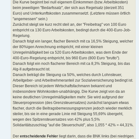
Die Kurve beginnt bei null eigenem Einkommen (bzw. Arbeitskosten)
beim jeweiligen "Bedarfssatz", der sich aus Regelsatz (derzeit 351
Euro) und Unterkunftskosten zusammensetzt. (Letztere müssen örtlich
"angemessen" sein.)
Zunächst steigt sie kurz recht steil an, der "Freibetrag" von 100 Euro
entspricht ca 130 Euro Arbeitskosten, bedingt durch die 400-Euro-Job-
Regelung.
Danach folgt ein langer, flacher Bereich mit ca 16,5% Steigung, welcher
der 80%igen Anrechnung entspricht, mit einer kleinen
Unregelmäßigkeit bei ca 520 Euro Arbeitskosten, was dem Ende der
400-Euro-Regelung entspricht, bis 960 Euro (800 Euro "brutto").
Danach folgt ein noch flacherer Bereich mit ca 8,3% Steigung, bis das
Alg-II aufgebraucht ist.
Danach beträgt die Steigung ca 50%, welches durch Lohnsteuer,
Arbeitgeber- und Arbeitnehmeranteil zur Sozialversicherung bedingt ist.
Dieser Bereich ist jedem Wirtschaftsfachmann bekannt und
insbesondere Wohnkosten-unabhängig. Die Kurve zeigt von da an
keine deutlichen Unregelmäßigkeiten mehr. Sie wird aufgrund der
Steuerprogression (des Grenzsteuersatzes) zunächst langsam etwas
flacher, durch die Beitragsbemessungsgrenzen jedoch wieder merklich
steiler, bis sie in eine gerade Linie mit Steigung 55,69% übergeht,
wegen des Spitzensteuersatzes von 42% plus 5,5%
Solidaritätszuschlag "auf die Steuerschuld", also 1,055 * 42% = 44,31%.
Der
entscheidende Fehler
liegt darin, dass die BNK links (bei niedrigen