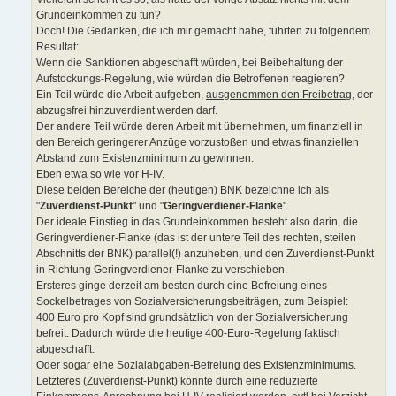
Grundeinkommen zu tun?
Doch! Die Gedanken, die ich mir gemacht habe, führten zu folgendem
Resultat:
Wenn die Sanktionen abgeschafft würden, bei Beibehaltung der
Aufstockungs-Regelung, wie würden die Betroffenen reagieren?
Ein Teil würde die Arbeit aufgeben,
ausgenommen den Freibetrag
, der
abzugsfrei hinzuverdient werden darf.
Der andere Teil würde deren Arbeit mit übernehmen, um finanziell in
den Bereich geringerer Anzüge vorzustoßen und etwas finanziellen
Abstand zum Existenzminimum zu gewinnen.
Eben etwa so wie vor H-IV.
Diese beiden Bereiche der (heutigen) BNK bezeichne ich als
"
Zuverdienst-Punkt
" und "
Geringverdiener-Flanke
".
Der ideale Einstieg in das Grundeinkommen besteht also darin, die
Geringverdiener-Flanke (das ist der untere Teil des rechten, steilen
Abschnitts der BNK) parallel(!) anzuheben, und den Zuverdienst-Punkt
in Richtung Geringverdiener-Flanke zu verschieben.
Ersteres ginge derzeit am besten durch eine Befreiung eines
Sockelbetrages von Sozialversicherungsbeiträgen, zum Beispiel:
400 Euro pro Kopf sind grundsätzlich von der Sozialversicherung
befreit. Dadurch würde die heutige 400-Euro-Regelung faktisch
abgeschafft.
Oder sogar eine Sozialabgaben-Befreiung des Existenzminimums.
Letzteres (Zuverdienst-Punkt) könnte durch eine reduzierte