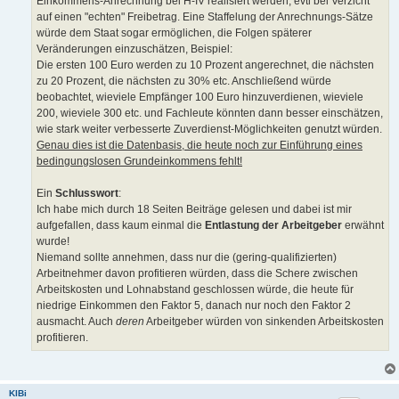
Einkommens-Anrechnung bei H-IV realisiert werden, evtl bei Verzicht
auf einen "echten" Freibetrag. Eine Staffelung der Anrechnungs-Sätze
würde dem Staat sogar ermöglichen, die Folgen späterer
Veränderungen einzuschätzen, Beispiel:
Die ersten 100 Euro werden zu 10 Prozent angerechnet, die nächsten
zu 20 Prozent, die nächsten zu 30% etc. Anschließend würde
beobachtet, wieviele Empfänger 100 Euro hinzuverdienen, wieviele
200, wieviele 300 etc. und Fachleute könnten dann besser einschätzen,
wie stark weiter verbesserte Zuverdienst-Möglichkeiten genutzt würden.
Genau dies ist die Datenbasis, die heute noch zur Einführung eines
bedingungslosen Grundeinkommens fehlt!
Ein
Schlusswort
:
Ich habe mich durch 18 Seiten Beiträge gelesen und dabei ist mir
aufgefallen, dass kaum einmal die
Entlastung der Arbeitgeber
erwähnt
wurde!
Niemand sollte annehmen, dass nur die (gering-qualifizierten)
Arbeitnehmer davon profitieren würden, dass die Schere zwischen
Arbeitskosten und Lohnabstand geschlossen würde, die heute für
niedrige Einkommen den Faktor 5, danach nur noch den Faktor 2
ausmacht. Auch
deren
Arbeitgeber würden von sinkenden Arbeitskosten
profitieren.
KlBi