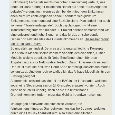
Einkommen) flacher als rechts (bei hohen Einkommen) verläuft, was
bedeutet, dass niedrige Einkommen stärker als hohe "durch Abgaben
belastet" werden, auch wenn es sich bei den niedrigen Einkommen
eben nicht um echte Abgaben handelt, sondern "lediglich" um
Einkommensanrechnung auf eine Sozialleistung. Man spricht hier auch
von einer "Tranferentzugsrate". Doch psychologisch wirkt eine
Transferentzugsrate von 80 oder 90 Prozent ebenso demotivierend wie
eine entsprechend hohe Steuer, und das ist das entscheidende!
Genau dort setzt die Idee des Grundeinkommens an.
Dieses begradigt
die Brutto-Netto-Kurve.
So ungefähr zumindest. Denn es gibt ja unterschiedliche Konzepte:
Das Althaus-Modell ist eine konkrete Variante des (variablen) Ulmer
Modells, welche ebenfalls für Netto-Empfänger einen höheren
Abgabensatz als für Netto-Zahler festlegt. Darum kritisiere ich sie auch.
Darum ist auch die Kritik von Herrn Kaeß berechtigt, das Althaus-Modell
sei unsozial. Und dennoch verteidige ich das Althaus-Modell als für den
Einstieg geeignet.
Andererseits existiert das Modell der BAG in der Linkspartei, welches
sogar eine Steuerprogression (d. Grenzsteuersatzes) vorsieht. Auch
diese halte ich für unnötig, doch da sie ein relativ hohes
Grundeinkommen fordern, muss das Geld ja irgendwo herkommen.
Ich dagegen befürworte die einfachste Variante, ein
(einkommens-)lineares Grundeinkommen, das heißt, eines, welches
durch eine Flat-Tax finanziert wird, also einen einheitlichen