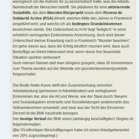
wenngleich ich die Autoren für zu pessimistisch halte, was die Arbeits-
Bereitschaft der Menschen betrifft. Sie plädieren für eine
aktivierende
Sozialhilfe
, die dem
liberalen Bürgergeld
sowie dem
Revenu de
Solidarité Active (RSA)
ähnelt, welches Mitte des Jahres in Frankreich
eingeführt wird, und welche ich als
bedingtes Grundeinkommen
bezeichnen würde. Der Unterschied zu H-IV liegt "lediglich" in einer
erheblich verringerten Einkommens-Anrechnung, doch wird dieser
Unterschied meiner Erwartung nach in Frankreich "Wunder bewirken".
Ich gehe davon aus, dass der Erfolg deutlich machen wird, dass auch
Bedürftige an Arbeit interessiert sind, wenn diese ihre finanzielle
Situation spürbar verbessert.
Auch meinen Namen darf man übrigens googeln, etwa 30 Kommentare
zum Thema wurden auf der Website von grundeinkommen(punkt)de
freigeschaltet.
Die Brutto-Netto-Kurve stellt den Zusammenhang zwischen
Arbeitsleistung (gemessen in Arbeitskosten) und verfügbarem
Einkommen dar, also die Art und Weise, wie der Staat durch Steuern
und Sozialabgaben einerseits und Sozialleistungen andererseits das
Volkseinkommen umverteilt, und zwar aus der Sicht des Einzelnen.
Derzeit ist die BNK haushalts-bezogen.
Der
heutige Verlauf
der BNK eines (abhängig beschäftigten) Singles ist
folgendermaßen:
(Bei SV-pflichtigen Beschäftigungen habe ich einen Arbeitgeberanteil
von 20% zugrundegelegt.)