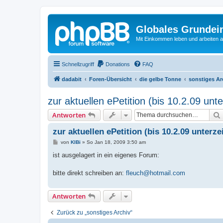
Globales Grundei
Mit Einkommen leben und arbeiten an
Schnellzugriff
Donations
FAQ
dadabit
Foren-Übersicht
die gelbe Tonne
sonstiges Ar
zur aktuellen ePetition (bis 10.2.09 unt
Antworten
zur aktuellen ePetition (bis 10.2.09 unterz
B
von
KlBi
»
So Jan 18, 2009 3:50 am
e
i
ist ausgelagert in ein eigenes Forum:
t
r
a
bitte direkt schreiben an:
fleuch@hotmail.com
g
Antworten
Zurück zu „sonstiges Archiv“