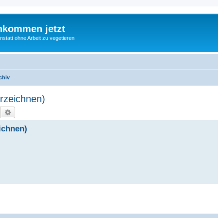
nkommen jetzt
statt ohne Arbeit zu vegetieren
chiv
erzeichnen)
Suche
Erweiterte Suche
eichnen)