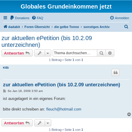
Globales Grundeinkommen jetzt
Donations
FAQ
Anmelden
S
dadabit
Foren-Übersicht
die gelbe Tonne
sonstiges Archiv
u
zur aktuellen ePetition (bis 10.2.09
c
unterzeichnen)
h
Suche
Erweiterte
Antworten
e
1 Beitrag • Seite
1
von
1
KlBi
zur aktuellen ePetition (bis 10.2.09 unterzeichnen)
B
So Jan 18, 2009 3:50 am
e
i
ist ausgelagert in ein eigenes Forum:
t
r
a
bitte direkt schreiben an:
fleuch@hotmail.com
g
Antworten
1 Beitrag • Seite
1
von
1