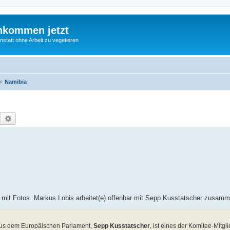
nkommen jetzt
statt ohne Arbeit zu vegetieren
Namibia
Suche
Erweiterte Suche
ro, mit Fotos. Markus Lobis arbeitet(e) offenbar mit Sepp Kusstatscher zusam
 aus dem Europäischen Parlament,
Sepp Kusstatscher
, ist eines der Komitee-Mitgli