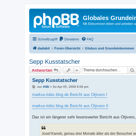
Globales Grundei
Mit Einkommen leben und arbeiten an
Schnellzugriff
Donations
FAQ
dadabit
Foren-Übersicht
Globus und Grundeinkommen
Sepp Kusstatscher
Antworten
Sepp Kusstatscher
B
von
KlBi
»
So Apr 05, 2009 6:09 pm
e
i
markus-lobis.blog.de Bericht aus Otjivero I
t
r
a
markus-lobis.blog.de Bericht aus Otjivero II
g
Das ist ein längerer sehr lesenswerter Bericht aus Otjive
Josef Kaneb, genau drei Monate älter als der Besucher