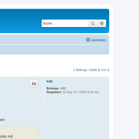
Suche
Erweiterte Suche
Anmelden
1 Beitrag • Seite
1
von
1
KlBi
Beiträge:
480
Registriert:
Di Sep 23, 2008 3:04 am
men:
eder mit