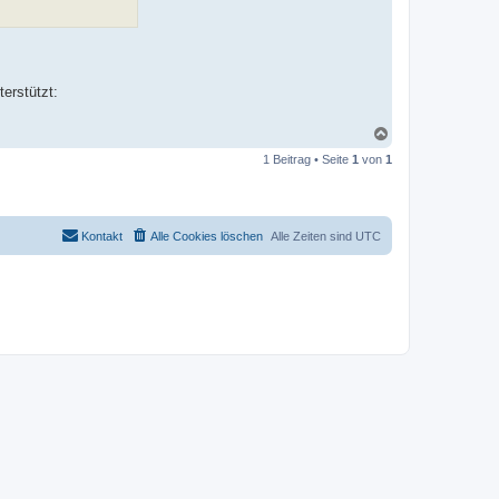
erstützt:
N
a
1 Beitrag • Seite
1
von
1
c
h
o
b
e
Kontakt
Alle Cookies löschen
Alle Zeiten sind
UTC
n