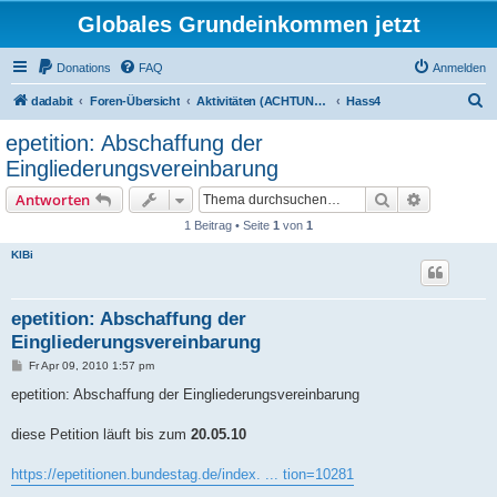
Globales Grundeinkommen jetzt
Donations
FAQ
Anmelden
S
dadabit
Foren-Übersicht
Aktivitäten (ACHTUNG: Infos zum Registrieren sind unten in: "neu hier?")
Hass4
u
epetition: Abschaffung der
c
Eingliederungsvereinbarung
h
Suche
Erweiterte
Antworten
e
1 Beitrag • Seite
1
von
1
KlBi
epetition: Abschaffung der
Eingliederungsvereinbarung
B
Fr Apr 09, 2010 1:57 pm
e
i
epetition: Abschaffung der Eingliederungsvereinbarung
t
r
a
diese Petition läuft bis zum
20.05.10
g
https://epetitionen.bundestag.de/index. ... tion=10281