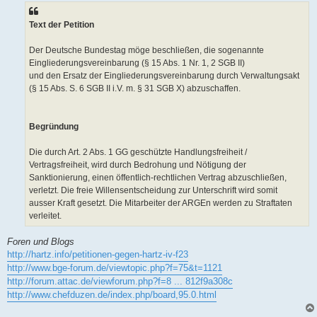
Text der Petition
Der Deutsche Bundestag möge beschließen, die sogenannte
Eingliederungsvereinbarung (§ 15 Abs. 1 Nr. 1, 2 SGB II)
und den Ersatz der Eingliederungsvereinbarung durch Verwaltungsakt
(§ 15 Abs. S. 6 SGB II i.V. m. § 31 SGB X) abzuschaffen.
Begründung
Die durch Art. 2 Abs. 1 GG geschützte Handlungsfreiheit /
Vertragsfreiheit, wird durch Bedrohung und Nötigung der
Sanktionierung, einen öffentlich-rechtlichen Vertrag abzuschließen,
verletzt. Die freie Willensentscheidung zur Unterschrift wird somit
ausser Kraft gesetzt. Die Mitarbeiter der ARGEn werden zu Straftaten
verleitet.
Foren und Blogs
http://hartz.info/petitionen-gegen-hartz-iv-f23
http://www.bge-forum.de/viewtopic.php?f=75&t=1121
http://forum.attac.de/viewforum.php?f=8 ... 812f9a308c
http://www.chefduzen.de/index.php/board,95.0.html