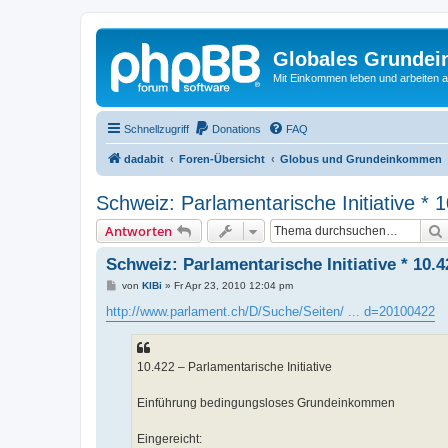
Globales Grundei
Mit Einkommen leben und arbeiten an
Schnellzugriff
Donations
FAQ
dadabit
Foren-Übersicht
Globus und Grundeinkommen
Schweiz: Parlamentarische Initiative * 
Antworten
Schweiz: Parlamentarische Initiative * 10.
B
von
KlBi
»
Fr Apr 23, 2010 12:04 pm
e
i
http://www.parlament.ch/D/Suche/Seiten/ ... d=20100422
t
r
a
g
10.422 – Parlamentarische Initiative
Einführung bedingungsloses Grundeinkommen
Eingereicht: