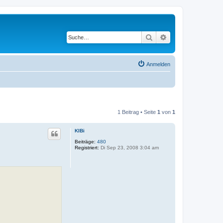
Suche
Erweiterte Suche
Anmelden
1 Beitrag • Seite
1
von
1
KlBi
Beiträge:
480
Registriert:
Di Sep 23, 2008 3:04 am