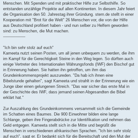
Menschen. Mit Spenden und mit praktischer Hilfe zur Selbsthilfe. So
entstanden unzählige Projekte auf allen Kontinenten. In diesem Jahr feiert
die Organisation den 50. Jahrestag ihrer Gründung. stern.de stellt in einer
Kooperation mit "Brot für die Welt" 26 Menschen vor, die von der Hilfe
aus Deutschland profitiert haben - und nun selber zu Helfern geworden
sind: zu Menschen, die Mut machen.
------------------
"Ich bin sehr stolz auf euch"
Kameeta nutzt seinen Posten, um all jenen unbequem zu werden, die ihm
im Kampf für die Gerechtigkeit Steine in den Weg legen. So dürften auch
einige Vertreter des Internationalen Währungsfonds (IWF) den Bischof gut
in Erinnerung haben. Sie hatten ihn getroffen, um ihm das
Grundeinkommensprojekt auszureden. "Da hab ich ihnen eine
Bibelstunde gehalten", sagt Kameeta und strahlt in der Erinnerung wie ein
Junge über einen gelungenen Streich. "Das war sicher das erste Mal in
der Geschichte des IWF, dass jemand seinen Abgesandten die Bibel
erklärt hat."
Zur Auszahlung des Grundeinkommens versammelt sich die Gemeinde
im Schatten eines Baumes. Die 900 Einwohner bilden eine lange
Schlange, geben ihre Fingerabdrücke zur Identifikation und nehmen das
Geld entgegen. Kameeta stellt sich in die Mitte und begrüßt die
Menschen in verschiedenen afrikanischen Sprachen. "Ich bin sehr stolz
auf euch", sagt er. Er bedankt sich für die Bereitschaft und den Mut der