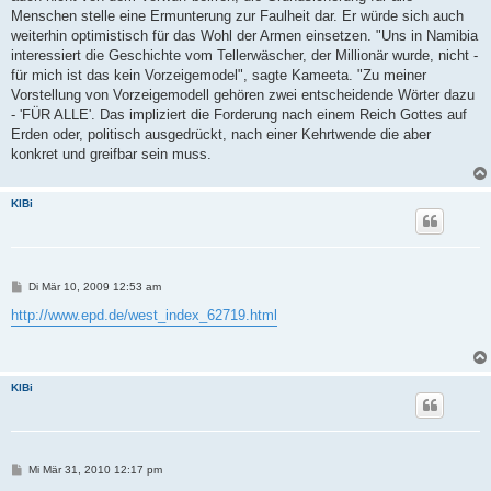
Menschen stelle eine Ermunterung zur Faulheit dar. Er würde sich auch
weiterhin optimistisch für das Wohl der Armen einsetzen. "Uns in Namibia
interessiert die Geschichte vom Tellerwäscher, der Millionär wurde, nicht -
für mich ist das kein Vorzeigemodel", sagte Kameeta. "Zu meiner
Vorstellung von Vorzeigemodell gehören zwei entscheidende Wörter dazu
- 'FÜR ALLE'. Das impliziert die Forderung nach einem Reich Gottes auf
Erden oder, politisch ausgedrückt, nach einer Kehrtwende die aber
konkret und greifbar sein muss.
KlBi
B
Di Mär 10, 2009 12:53 am
e
i
http://www.epd.de/west_index_62719.html
t
r
a
g
KlBi
B
Mi Mär 31, 2010 12:17 pm
e