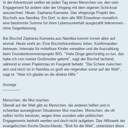
In der Adventszeit stellen wir jeden Tag einen Menschen vor, den sein
Engagement für andere oder der Umgang mit dem eigenen Schicksal
auszeichnet. Heute: Zephania Kameeta. Das ehrgeizige Projekt des
Bischofs aus Namibia: Ein Dorf, in dem alle 900 Einwohner monatlich
eine bestimmte Summe für ihren Lebensunterhalt ausgezahlt bekommen -
ohne Gegenleistung.
Bei Bischof Zephania Kameeta aus Namibia kommt immer alles auf
einmal. Heute steht an: Eine Bischofskonferenz leiten, Konfirmanden
betreuen, Internate für mittellose Kinder verwalten und die Auszahlung
beim Grundeinkommensprojekt BIG. "Viele Dinge gleichzeitig zu tun, das
habe ich von meiner Großmutter gelernt", sagt der Bischof lachend,
während er einen Papierstau im Faxgerät behebt. "Die Schere zwischen
arm und reich ist in Namibia so groß wie nirgendwo sonst auf der Welt",
sagt er. "Aber ich glaube an die direkte Hilfe."
Anzeige
---------------
Menschen, die Mut machen
Überall auf der Welt gibt es Menschen, die anderen helfen und in
scheinbar ausweglosen Situationen Mut machen. Menschen, die oft
selbst nichts besitzen, wegen ihres sozialen oder politischen
Engagements bedroht werden und doch nicht aufgeben. Das Hilfswerk der
evangelischen Kirche Deutschlands, "Brot für die Welt", unterstützt diese