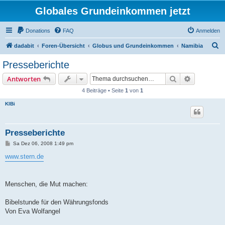
Globales Grundeinkommen jetzt
Donations
FAQ
Anmelden
S
dadabit
Foren-Übersicht
Globus und Grundeinkommen
Namibia
u
Presseberichte
c
Suche
Erweiterte
Antworten
h
4 Beiträge • Seite
1
von
1
e
KlBi
Presseberichte
B
Sa Dez 06, 2008 1:49 pm
e
i
www.stern.de
t
r
a
g
Menschen, die Mut machen:
Bibelstunde für den Währungsfonds
Von Eva Wolfangel