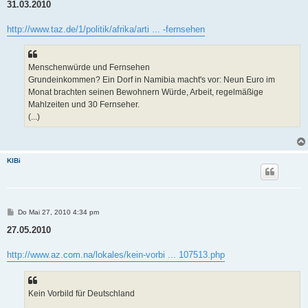
i
31.03.2010
t
r
a
http://www.taz.de/1/politik/afrika/arti ... -fernsehen
g
Menschenwürde und Fernsehen
Grundeinkommen? Ein Dorf in Namibia macht's vor: Neun Euro im
Monat brachten seinen Bewohnern Würde, Arbeit, regelmäßige
Mahlzeiten und 30 Fernseher.
(...)
KlBi
B
Do Mai 27, 2010 4:34 pm
e
i
27.05.2010
t
r
a
http://www.az.com.na/lokales/kein-vorbi ... 107513.php
g
Kein Vorbild für Deutschland