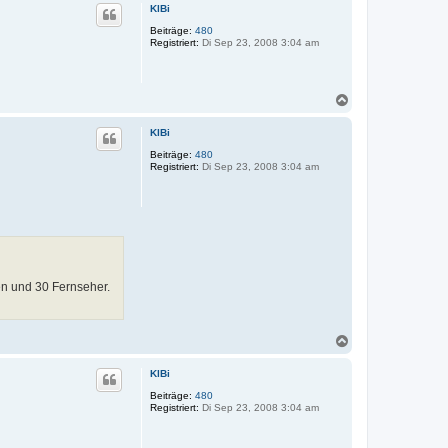
c
KlBi
h
o
Beiträge:
480
Registriert:
Di Sep 23, 2008 3:04 am
b
e
n
N
a
c
KlBi
h
o
Beiträge:
480
Registriert:
Di Sep 23, 2008 3:04 am
b
e
n
n und 30 Fernseher.
N
a
c
KlBi
h
o
Beiträge:
480
Registriert:
Di Sep 23, 2008 3:04 am
b
e
n