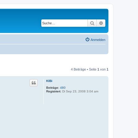
Suche
Erweiterte Suche
Anmelden
4 Beiträge • Seite
1
von
1
KlBi
Beiträge:
480
Registriert:
Di Sep 23, 2008 3:04 am