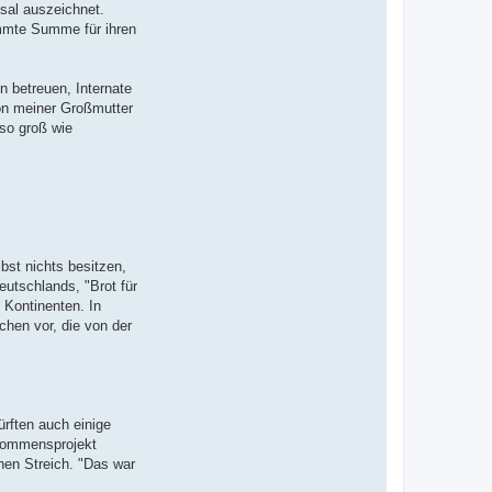
sal auszeichnet.
immte Summe für ihren
 betreuen, Internate
von meiner Großmutter
 so groß wie
bst nichts besitzen,
utschlands, "Brot für
 Kontinenten. In
chen vor, die von der
rften auch einige
nkommensprojekt
nen Streich. "Das war