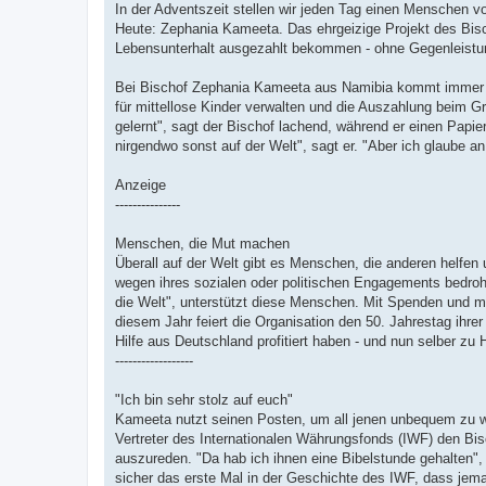
In der Adventszeit stellen wir jeden Tag einen Menschen 
Heute: Zephania Kameeta. Das ehrgeizige Projekt des Bisc
Lebensunterhalt ausgezahlt bekommen - ohne Gegenleistu
Bei Bischof Zephania Kameeta aus Namibia kommt immer all
für mittellose Kinder verwalten und die Auszahlung beim G
gelernt", sagt der Bischof lachend, während er einen Papi
nirgendwo sonst auf der Welt", sagt er. "Aber ich glaube an 
Anzeige
---------------
Menschen, die Mut machen
Überall auf der Welt gibt es Menschen, die anderen helfen
wegen ihres sozialen oder politischen Engagements bedroh
die Welt", unterstützt diese Menschen. Mit Spenden und mit
diesem Jahr feiert die Organisation den 50. Jahrestag ihrer
Hilfe aus Deutschland profitiert haben - und nun selber z
------------------
"Ich bin sehr stolz auf euch"
Kameeta nutzt seinen Posten, um all jenen unbequem zu we
Vertreter des Internationalen Währungsfonds (IWF) den Bi
auszureden. "Da hab ich ihnen eine Bibelstunde gehalten",
sicher das erste Mal in der Geschichte des IWF, dass jema