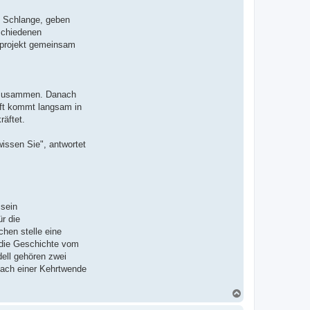
 Schlange, geben
rschiedenen
otprojekt gemeinsam
r zusammen. Danach
aft kommt langsam in
räftet.
issen Sie", antwortet
 sein
r die
hen stelle eine
t die Geschichte vom
dell gehören zwei
nach einer Kehrtwende
N
a