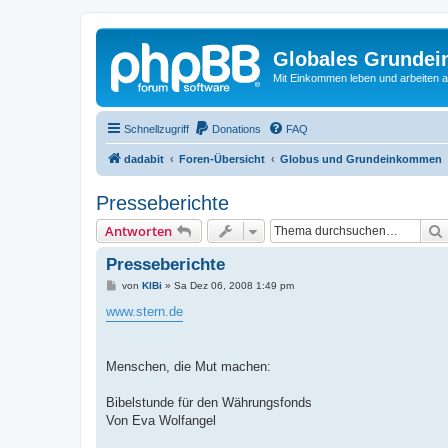
Globales Grundei
Mit Einkommen leben und arbeiten an
Schnellzugriff
Donations
FAQ
dadabit
Foren-Übersicht
Globus und Grundeinkommen
Presseberichte
Antworten
Presseberichte
B
von
KlBi
»
Sa Dez 06, 2008 1:49 pm
e
i
www.stern.de
t
r
a
g
Menschen, die Mut machen:
Bibelstunde für den Währungsfonds
Von Eva Wolfangel