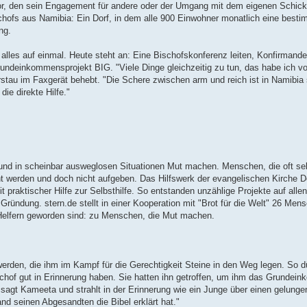
vor, den sein Engagement für andere oder der Umgang mit dem eigenen Schick
hofs aus Namibia: Ein Dorf, in dem alle 900 Einwohner monatlich eine best
ng.
es auf einmal. Heute steht an: Eine Bischofskonferenz leiten, Konfirmanden
rundeinkommensprojekt BIG. "Viele Dinge gleichzeitig zu tun, das habe ich 
erstau im Faxgerät behebt. "Die Schere zwischen arm und reich ist in Namibia
die direkte Hilfe."
 und in scheinbar ausweglosen Situationen Mut machen. Menschen, die oft sel
t werden und doch nicht aufgeben. Das Hilfswerk der evangelischen Kirche De
 praktischer Hilfe zur Selbsthilfe. So entstanden unzählige Projekte auf allen
 Gründung. stern.de stellt in einer Kooperation mit "Brot für die Welt" 26 Mens
u Helfern geworden sind: zu Menschen, die Mut machen.
rden, die ihm im Kampf für die Gerechtigkeit Steine in den Weg legen. So dü
schof gut in Erinnerung haben. Sie hatten ihn getroffen, um ihm das Grundei
 sagt Kameeta und strahlt in der Erinnerung wie ein Junge über einen gelunge
nd seinen Abgesandten die Bibel erklärt hat."