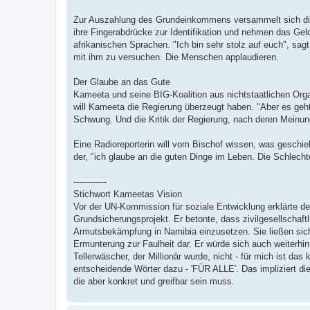
Zur Auszahlung des Grundeinkommens versammelt sich die
ihre Fingerabdrücke zur Identifikation und nehmen das Gel
afrikanischen Sprachen. "Ich bin sehr stolz auf euch", sag
mit ihm zu versuchen. Die Menschen applaudieren.
Der Glaube an das Gute
Kameeta und seine BIG-Koalition aus nichtstaatlichen Or
will Kameeta die Regierung überzeugt haben. "Aber es geht
Schwung. Und die Kritik der Regierung, nach deren Meinung
Eine Radioreporterin will vom Bischof wissen, was geschi
der, "ich glaube an die guten Dinge im Leben. Die Schlech
------------
Stichwort Kameetas Vision
Vor der UN-Kommission für soziale Entwicklung erklärte d
Grundsicherungsprojekt. Er betonte, dass zivilgesellschaft
Armutsbekämpfung in Namibia einzusetzen. Sie ließen sich 
Ermunterung zur Faulheit dar. Er würde sich auch weiterhi
Tellerwäscher, der Millionär wurde, nicht - für mich ist d
entscheidende Wörter dazu - 'FÜR ALLE'. Das impliziert di
die aber konkret und greifbar sein muss.