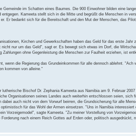
 Gemeinde im Schatten eines Baumes. Die 900 Einwohner bilden eine lange
d entgegen. Kameeta stellt sich in die Mitte und begrüßt die Menschen in ve
t er. Er bedankt sich für die Bereitschaft und den Mut der Menschen, das Pil
ganisationen, Kirchen und Gewerkschaften haben das Geld für das erste Jah
 nicht nur um das Geld", sagt er. Es bewegt sich etwas im Dorf, die Wirtsch
 Zahlungen ohne Gegenleistung die Menschen zur Faulheit erziehen, ist entk
eht, wenn die Regierung das Grundeinkommen für alle dennoch ablehnt. "Ach w
ten kommen von alleine."
er lutherische Bischof Dr. Zephania Kameeta aus Namibia am 9. Februar 2007
liche Organisationen seines Landes auch weiterhin entschlossen seien, sich fü
dabei auch nicht von dem Vorwurf beirren, die Grundsicherung für alle Mensc
n optimistisch für das Wohl der Armen einsetzen. "Uns in Namibia interessier
as kein Vorzeigemodel", sagte Kameeta. "Zu meiner Vorstellung von Vorzeigemo
e Forderung nach einem Reich Gottes auf Erden oder, politisch ausgedrückt, 