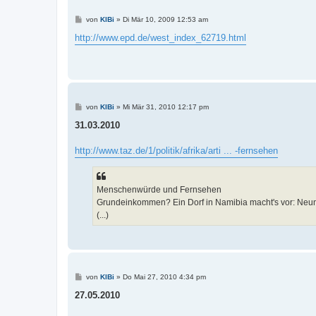
B
von
KlBi
»
Di Mär 10, 2009 12:53 am
e
i
http://www.epd.de/west_index_62719.html
t
r
a
g
B
von
KlBi
»
Mi Mär 31, 2010 12:17 pm
e
i
31.03.2010
t
r
a
http://www.taz.de/1/politik/afrika/arti ... -fernsehen
g
Menschenwürde und Fernsehen
Grundeinkommen? Ein Dorf in Namibia macht's vor: Neun
(...)
B
von
KlBi
»
Do Mai 27, 2010 4:34 pm
e
i
27.05.2010
t
r