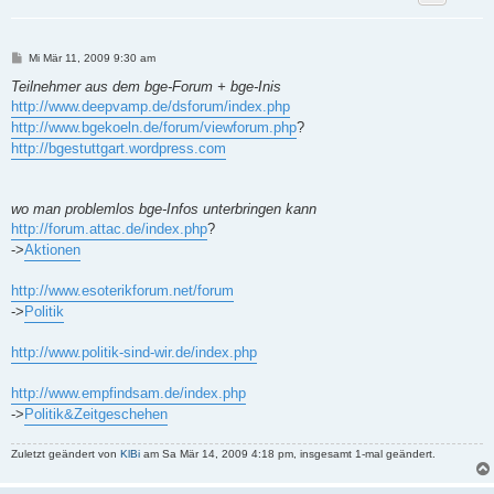
B
Mi Mär 11, 2009 9:30 am
e
i
Teilnehmer aus dem bge-Forum + bge-Inis
t
http://www.deepvamp.de/dsforum/index.php
r
a
http://www.bgekoeln.de/forum/viewforum.php
?
g
http://bgestuttgart.wordpress.com
wo man problemlos bge-Infos unterbringen kann
http://forum.attac.de/index.php
?
->
Aktionen
http://www.esoterikforum.net/forum
->
Politik
http://www.politik-sind-wir.de/index.php
http://www.empfindsam.de/index.php
->
Politik&Zeitgeschehen
Zuletzt geändert von
KlBi
am Sa Mär 14, 2009 4:18 pm, insgesamt 1-mal geändert.