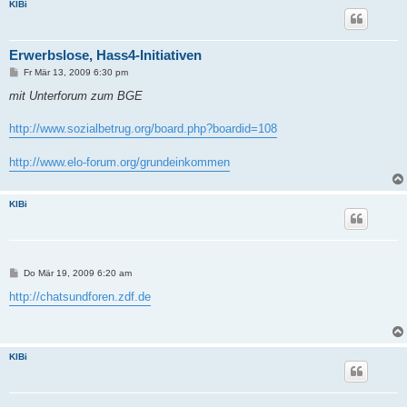
KlBi
Erwerbslose, Hass4-Initiativen
B
Fr Mär 13, 2009 6:30 pm
e
i
mit Unterforum zum BGE
t
r
a
http://www.sozialbetrug.org/board.php?boardid=108
g
http://www.elo-forum.org/grundeinkommen
KlBi
B
Do Mär 19, 2009 6:20 am
e
i
http://chatsundforen.zdf.de
t
r
a
g
KlBi