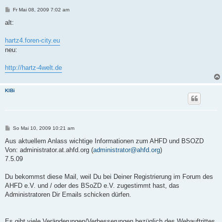
B
Fr Mai 08, 2009 7:02 am
e
i
alt:
t
r
a
hartz4.foren-city.eu
g
neu:
http://hartz-4welt.de
KlBi
B
So Mai 10, 2009 10:21 am
e
i
t
Von: administrator.at.ahfd.org (
administrator@ahfd.org
)
r
a
7.5.09
g
Du bekommst diese Mail, weil Du bei Deiner Registrierung im Forum des
AHFD e.V. und / oder des BSoZD e.V. zugestimmt hast, das
Administratoren Dir Emails schicken dürfen.
Es gibt viele Veränderungen/Verbesserungen bezüglich des Webauftrittes