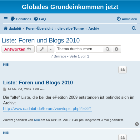
Globales Grundeinkommen jetzt
Donations
FAQ
Anmelden
S
dadabit
Foren-Übersicht
die gelbe Tonne
Archiv
u
Liste: Foren und Blogs 2010
c
Suche
Erweiterte
Antworten
h
7 Beiträge • Seite
1
von
1
e
KlBi
Liste: Foren und Blogs 2010
B
Mi Mär 04, 2009 1:00 am
e
i
Die "alte" Liste, die bei der ePetiton 2009 entstanden ist befindet sich im
t
Archiv:
r
a
http://www.dadabit.de/forum/viewtopic.php?t=321
g
Zuletzt geändert von
KlBi
am Sa Dez 25, 2010 1:40 pm, insgesamt 3-mal geändert.
KlBi