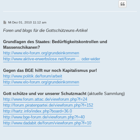
B
Mi Dez 01, 2010 11:12 am
e
i
Foren und blogs für die Gottschützeuns-Artikel
t
r
a
Grundlagen des Staates: Bedürftigkeitskontrollen und
g
Massenschikanen?
http://www.elo-forum.org/grundeinkommen
http://www.aktive-erwerbslose.net/forum ... oder-wider
Gegen das BGE hilft nur noch Kapitalismus pur!
http://www.politik.de/forum/arbeit
http://www.elo-forum.org/grundeinkommen
Gott schütze und vor unserer Schutzmacht
(aktuelle Sammlung)
http://www.forum.attac.de/viewforum.php?f=24
http://forum.piratenpartei.de/viewforum.php?f=152
http://hartz.info/index.php?board=36.0
http://www.bge-forum.de/viewforum.php?f=40
http://www.dadabit.de/forum/viewforum.php?f=10