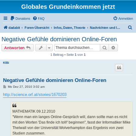
Globales Grundeinkommen jetzt
Donations
FAQ
Anmelden
S
dadabit
Foren-Übersicht
Infos, Daten, Theorie
Nachrichten und Infos
u
Negative Gefühle dominieren Online-Foren
c
Suche
Erweiterte
Antworten
h
1 Beitrag • Seite
1
von
1
e
KlBi
Negative Gefühle dominieren Online-Foren
B
Mo Dez 27, 2010 3:02 am
e
i
http://science.orf.at/stories/1670203
t
r
a
g
MATHEMATIK 09.12.2010
"Wenn man ein langes Online-Gespräch will, dann sollte man es nicht
mit den Worten 'Das finde ich toll!' beginnen", fasst der Informatiker Mike
Thelwall von der Universität Wolverhampton das Ergebnis von zwei
Studien zusammen.