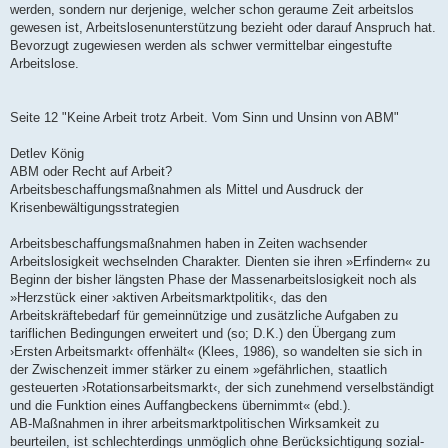
werden, sondern nur derjenige, welcher schon geraume Zeit arbeitslos
gewesen ist, Arbeitslosenunterstützung bezieht oder darauf Anspruch hat.
Bevorzugt zugewiesen werden als schwer vermittelbar eingestufte
Arbeitslose.
Seite 12 "Keine Arbeit trotz Arbeit. Vom Sinn und Unsinn von ABM"
Detlev König
ABM oder Recht auf Arbeit?
Arbeitsbeschaffungsmaßnahmen als Mittel und Ausdruck der
Krisenbewältigungsstrategien
Arbeitsbeschaffungsmaßnahmen haben in Zeiten wachsender
Arbeitslosigkeit wechselnden Charakter. Dienten sie ihren »Erfindern« zu
Beginn der bisher längsten Phase der Massenarbeitslosigkeit noch als
»Herzstück einer ›aktiven Arbeitsmarktpolitik‹, das den
Arbeitskräftebedarf für gemeinnützige und zusätzliche Aufgaben zu
tariflichen Bedingungen erweitert und (so; D.K.) den Übergang zum
›Ersten Arbeitsmarkt‹ offenhält« (Klees, 1986), so wandelten sie sich in
der Zwischenzeit immer stärker zu einem »gefährlichen, staatlich
gesteuerten ›Rotationsarbeitsmarkt‹, der sich zunehmend verselbständigt
und die Funktion eines Auffangbeckens übernimmt« (ebd.).
AB-Maßnahmen in ihrer arbeitsmarktpolitischen Wirksamkeit zu
beurteilen, ist schlechterdings unmöglich ohne Berücksichtigung sozial-