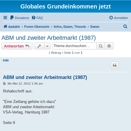
Globales Grundeinkommen jetzt
Donations
FAQ
Anmelden
S
dadabit
Foren-Übersicht
Infos, Daten, Theorie
Daten
u
ABM und zweiter Arbeitmarkt (1987)
c
Suche
Erweiterte
Antworten
h
1 Beitrag • Seite
1
von
1
e
KlBi
ABM und zweiter Arbeitmarkt (1987)
B
Mo Mär 12, 2012 1:36 am
e
i
Rohabschrift aus:
t
r
a
"Eine Zeitlang gehöre ich dazu"
g
ABM und zweiter Arbeitsmarkt
VSA-Verlag, Hamburg 1987
Seite 9