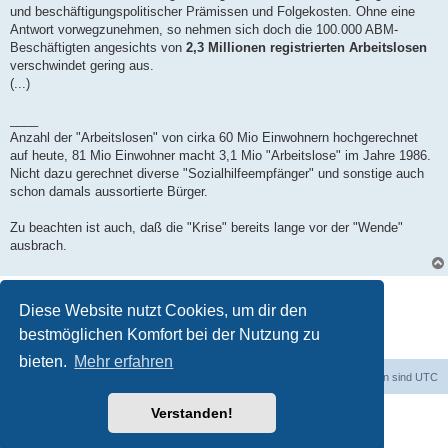
und beschäftigungspolitischer Prämissen und Folgekosten. Ohne eine
Antwort vorwegzunehmen, so nehmen sich doch die 100.000 ABM-
Beschäftigten angesichts von
2,3 Millionen registrierten Arbeitslosen
verschwindet gering aus.
(...)
____
Anzahl der "Arbeitslosen" von cirka 60 Mio Einwohnern hochgerechnet
auf heute, 81 Mio Einwohner macht 3,1 Mio "Arbeitslose" im Jahre 1986.
Nicht dazu gerechnet diverse "Sozialhilfeempfänger" und sonstige auch
schon damals aussortierte Bürger.
Zu beachten ist auch, daß die "Krise" bereits lange vor der "Wende"
ausbrach.
Antworten
Diese Website nutzt Cookies, um dir den
1 Beitrag • Seite
1
von
1
bestmöglichen Komfort bei der Nutzung zu
bieten.
Mehr erfahren
dadabit
Foren-Übersicht
Alle Zeiten sind
UTC
Verstanden!
Powered by
phpBB
® Forum Software © phpBB Limited
Deutsche Übersetzung durch
phpBB.de