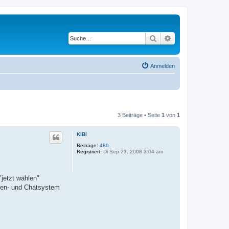
Suche
Erweiterte Suche
Anmelden
3 Beiträge • Seite
1
von
1
KlBi
Beiträge:
480
Registriert:
Di Sep 23, 2008 3:04 am
jetzt wählen"
oren- und Chatsystem