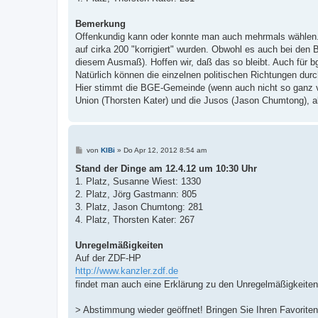
Bemerkung
Offenkundig kann oder konnte man auch mehrmals wählen. S
auf cirka 200 "korrigiert" wurden. Obwohl es auch bei den B
diesem Ausmaß). Hoffen wir, daß das so bleibt. Auch für b
Natürlich können die einzelnen politischen Richtungen d
Hier stimmt die BGE-Gemeinde (wenn auch nicht so ganz v
Union (Thorsten Kater) und die Jusos (Jason Chumtong), als
B
von
KlBi
»
Do Apr 12, 2012 8:54 am
e
i
Stand der Dinge am 12.4.12 um 10:30 Uhr
t
1. Platz, Susanne Wiest: 1330
r
a
2. Platz, Jörg Gastmann: 805
g
3. Platz, Jason Chumtong: 281
4. Platz, Thorsten Kater: 267
Unregelmäßigkeiten
Auf der ZDF-HP
http://www.kanzler.zdf.de
findet man auch eine Erklärung zu den Unregelmäßigkeiten 
> Abstimmung wieder geöffnet! Bringen Sie Ihren Favoriten