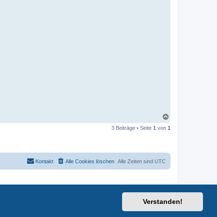
N
a
3 Beiträge • Seite
1
von
1
c
h
o
b
e
Kontakt
Alle Cookies löschen
Alle Zeiten sind
UTC
n
Verstanden!