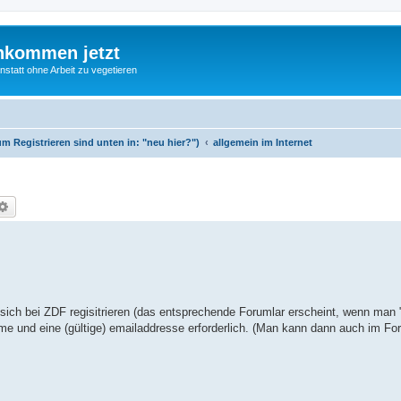
nkommen jetzt
statt ohne Arbeit zu vegetieren
m Registrieren sind unten in: "neu hier?")
allgemein im Internet
che
Erweiterte Suche
h bei ZDF regisitrieren (das entsprechende Forumlar erscheint, wenn man "
rname und eine (gültige) emailaddresse erforderlich. (Man kann dann auch im F