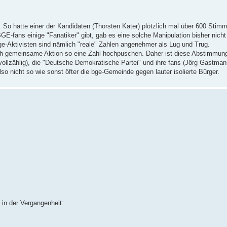
o hatte einer der Kandidaten (Thorsten Kater) plötzlich mal über 600 Stimm
GE-fans einige "Fanatiker" gibt, gab es eine solche Manipulation bisher nicht
ge-Aktivisten sind nämlich "reale" Zahlen angenehmer als Lug und Trug.
urch gemeinsame Aktion so eine Zahl hochpuschen. Daher ist diese Abstimmu
ollzählig), die "Deutsche Demokratische Partei" und ihre fans (Jörg Gastm
o nicht so wie sonst öfter die bge-Gemeinde gegen lauter isolierte Bürger.
in der Vergangenheit: