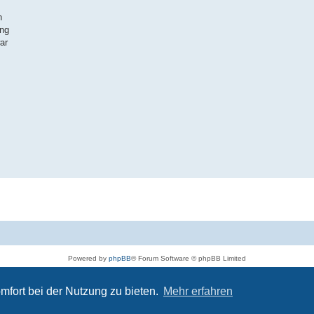
h
ung
ar
Powered by
phpBB
® Forum Software © phpBB Limited
Deutsche Übersetzung durch
phpBB.de
Datenschutz
|
Nutzungsbedingungen
mfort bei der Nutzung zu bieten.
Mehr erfahren