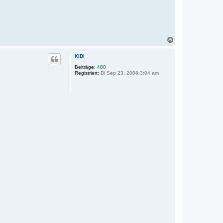
N
a
c
KlBi
h
o
Beiträge:
480
Registriert:
Di Sep 23, 2008 3:04 am
b
e
n