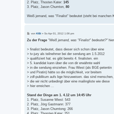
2. Platz, Thosten Kater:
145
3. Platz, Jason Chumton,
80
Weiß jemand, was "Finalist" bedeutet (steht bei manchen 
B
von
KlBi
»
So Apr 01, 2012 1:06 pm
e
i
Zu der Frage
"Weiß jemand, was "Finalist" bedeutet?"
hier
t
r
a
> finalist bedeutet, dass dieser sich schon über eine
g
> tv-jury als teilnehmer bei der sendung am 1.5.2012
> qualifiziert hat. es gibt bereits 4. finalisten. ein
> 5. kandidat kann über die von dir erwähnte wahl
> in die sendung einziehen. Frau Wiest (als BGE-petentin
> und Piratin) hätte so die möglichkeit, vor breitem
> zdf-publikum aufs bge hinzuweisen. das sind menschen,
> die wir nicht unbedingt über eine mailingliste wie diese
> hier erreichen ...
Stand der Dinge am 1. 4.12 um 14:45 Uhr
1. Platz, Susanne Wiest: 543
2. Platz, Jörg Gastmann: 377
3. Platz, Jason Chumtong: 266
4. Platz, Thorsten Kater: 251