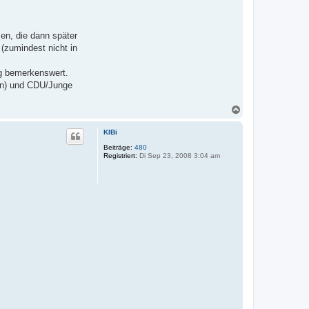
en, die dann später
 (zumindest nicht in
ng bemerkenswert.
ann) und CDU/Junge
N
a
c
KlBi
h
o
Beiträge:
480
Registriert:
Di Sep 23, 2008 3:04 am
b
e
n