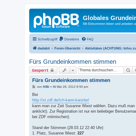
Globales Grundei
Mit Einkommen leben und arbeiten an
Schnellzugriff
Donations
FAQ
dadabit
Foren-Übersicht
Aktivitäten (ACHTUNG: Infos zu
Fürs Grundeinkommen stimmen
Su
Gesperrt
Fürs Grundeinkommen stimmen
B
von
KlBi
»
Mi Mär 28, 2012 8:50 pm
e
i
Bei
t
http://xt.zdf.de/ich-kann-kanzler/
r
a
kann man zur Zeit Susanne Wiest wählen. Dazu muß man sic
g
anklickt). Zur Registration ist nur ein beliebiger Benutze
bei ZDF mitmischen).
Stand der Stimmen (28.03.12 22:40 Uhr)
1. Platz, Susanne Wiest:
227