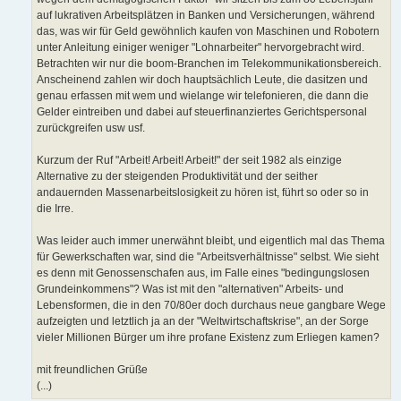
auf lukrativen Arbeitsplätzen in Banken und Versicherungen, während
das, was wir für Geld gewöhnlich kaufen von Maschinen und Robotern
unter Anleitung einiger weniger "Lohnarbeiter" hervorgebracht wird.
Betrachten wir nur die boom-Branchen im Telekommunikationsbereich.
Anscheinend zahlen wir doch hauptsächlich Leute, die dasitzen und
genau erfassen mit wem und wielange wir telefonieren, die dann die
Gelder eintreiben und dabei auf steuerfinanziertes Gerichtspersonal
zurückgreifen usw usf.
Kurzum der Ruf "Arbeit! Arbeit! Arbeit!" der seit 1982 als einzige
Alternative zu der steigenden Produktivität und der seither
andauernden Massenarbeitslosigkeit zu hören ist, führt so oder so in
die Irre.
Was leider auch immer unerwähnt bleibt, und eigentlich mal das Thema
für Gewerkschaften war, sind die "Arbeitsverhältnisse" selbst. Wie sieht
es denn mit Genossenschafen aus, im Falle eines "bedingungslosen
Grundeinkommens"? Was ist mit den "alternativen" Arbeits- und
Lebensformen, die in den 70/80er doch durchaus neue gangbare Wege
aufzeigten und letztlich ja an der "Weltwirtschaftskrise", an der Sorge
vieler Millionen Bürger um ihre profane Existenz zum Erliegen kamen?
mit freundlichen Grüße
(...)