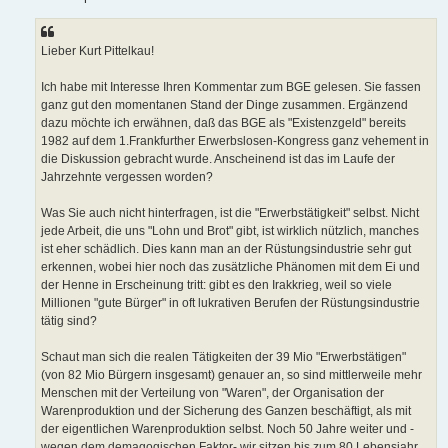
Lieber Kurt Pittelkau!
Ich habe mit Interesse Ihren Kommentar zum BGE gelesen. Sie fassen
ganz gut den momentanen Stand der Dinge zusammen. Ergänzend
dazu möchte ich erwähnen, daß das BGE als "Existenzgeld" bereits
1982 auf dem 1.Frankfurther Erwerbslosen-Kongress ganz vehement in
die Diskussion gebracht wurde. Anscheinend ist das im Laufe der
Jahrzehnte vergessen worden?
Was Sie auch nicht hinterfragen, ist die "Erwerbstätigkeit" selbst. Nicht
jede Arbeit, die uns "Lohn und Brot" gibt, ist wirklich nützlich, manches
ist eher schädlich. Dies kann man an der Rüstungsindustrie sehr gut
erkennen, wobei hier noch das zusätzliche Phänomen mit dem Ei und
der Henne in Erscheinung tritt: gibt es den Irakkrieg, weil so viele
Millionen "gute Bürger" in oft lukrativen Berufen der Rüstungsindustrie
tätig sind?
Schaut man sich die realen Tätigkeiten der 39 Mio "Erwerbstätigen"
(von 82 Mio Bürgern insgesamt) genauer an, so sind mittlerweile mehr
Menschen mit der Verteilung von "Waren", der Organisation der
Warenproduktion und der Sicherung des Ganzen beschäftigt, als mit
der eigentlichen Warenproduktion selbst. Noch 50 Jahre weiter und -
wegen dem demagogischen Faktor- wir sitzen bis zum 80 Lebensjahr