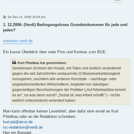
B
Do Dez 14, 2006 10:45 pm
e
i
1. 12.2006: (Verdi) Bedingungsloses Grundeinkommen für jede und
t
jeden?
r
a
g
senioren.verdi.de
Ein kurzer Überblick über viele Pros und Kontras zum BGE.
Kurt Pittelkau hat geschrieben:
Gemeinsam ist ihnen der Ansatz, mit Taten und endlich verändernd
gegen die seit Jahrzehnten andauernde (!) Massenarbeitslosigkeit
vorzugehen, nachdem alle anderen Konzepte – nachfrage- oder
angebotsorientierten Wirtschaftens, begleitet von ständigen
gegenseitigen Beschwörungen der Politiker („Auf Arbeitsplätze kommt
es an“, na was denn sonst? „Sozial ist, was Arbeit schafft.“) – nichts
wirklich entscheidend verändert haben.
Man kann offenbar keinen Leserbrief, aber dafür eine email an Kurt
Pittelkau oder an die Redaktion schreiben:
kurt-pit@arcor.de
isc-redaktion@verdi.de
Hier ein Beispiel: