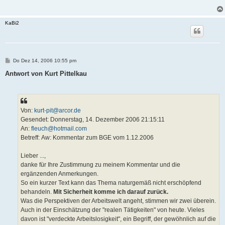
KaBi2
B
Do Dez 14, 2006 10:55 pm
e
i
Antwort von Kurt Pittelkau
t
r
a
g
Von:
kurt-pit@arcor.de
Gesendet: Donnerstag, 14. Dezember 2006 21:15:11
An:
fleuch@hotmail.com
Betreff: Aw: Kommentar zum BGE vom 1.12.2006
Lieber ...,
danke für Ihre Zustimmung zu meinem Kommentar und die
ergänzenden Anmerkungen.
So ein kurzer Text kann das Thema naturgemäß nicht erschöpfend
behandeln.
Mit Sicherheit komme ich darauf zurück.
Was die Perspektiven der Arbeitswelt angeht, stimmen wir zwei überein.
Auch in der Einschätzung der "realen Tätigkeiten" von heute. Vieles
davon ist "verdeckte Arbeitslosigkeit", ein Begriff, der gewöhnlich auf die