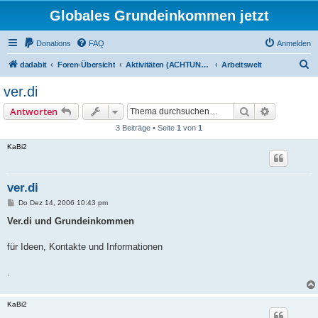
Globales Grundeinkommen jetzt
Donations
FAQ
Anmelden
S
dadabit
Foren-Übersicht
Aktivitäten (ACHTUNG: Infos zum Registrieren sind unten in: "neu hier?")
Arbeitswelt
u
ver.di
c
Suche
Erweiterte
Antworten
h
3 Beiträge • Seite
1
von
1
e
KaBi2
ver.di
B
Do Dez 14, 2006 10:43 pm
e
i
Ver.di und Grundeinkommen
t
r
a
für Ideen, Kontakte und Informationen
g
.
KaBi2