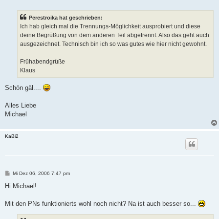
Perestroika hat geschrieben:
Ich hab gleich mal die Trennungs-Möglichkeit ausprobiert und diese
deine Begrüßung von dem anderen Teil abgetrennt. Also das geht auch
ausgezeichnet. Technisch bin ich so was gutes wie hier nicht gewohnt.
Frühabendgrüße
Klaus
Schön gäl....
Alles Liebe
Michael
KaBi2
B
Mi Dez 06, 2006 7:47 pm
e
i
Hi Michael!
t
r
a
Mit den PNs funktionierts wohl noch nicht? Na ist auch besser so...
g