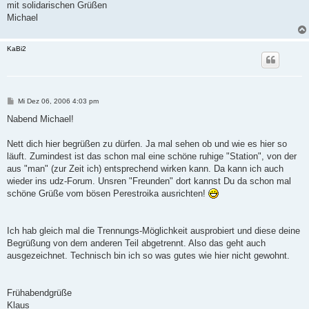
mit solidarischen Grüßen
Michael
KaBi2
B
Mi Dez 06, 2006 4:03 pm
e
i
Nabend Michael!
t
r
a
Nett dich hier begrüßen zu dürfen. Ja mal sehen ob und wie es hier so
g
läuft. Zumindest ist das schon mal eine schöne ruhige "Station", von der
aus "man" (zur Zeit ich) entsprechend wirken kann. Da kann ich auch
wieder ins udz-Forum. Unsren "Freunden" dort kannst Du da schon mal
schöne Grüße vom bösen Perestroika ausrichten!
Ich hab gleich mal die Trennungs-Möglichkeit ausprobiert und diese deine
Begrüßung von dem anderen Teil abgetrennt. Also das geht auch
ausgezeichnet. Technisch bin ich so was gutes wie hier nicht gewohnt.
Frühabendgrüße
Klaus