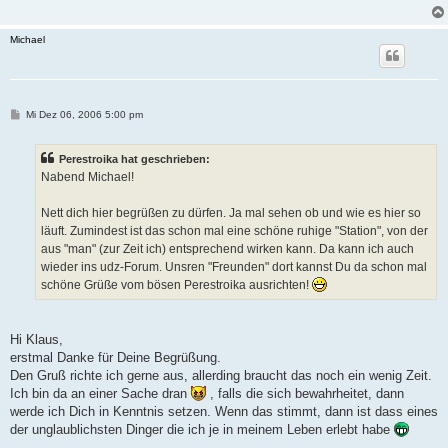
Michael
B
Mi Dez 06, 2006 5:00 pm
e
i
t
Perestroika hat geschrieben:
r
a
Nabend Michael!
g
Nett dich hier begrüßen zu dürfen. Ja mal sehen ob und wie es hier so
läuft. Zumindest ist das schon mal eine schöne ruhige "Station", von der
aus "man" (zur Zeit ich) entsprechend wirken kann. Da kann ich auch
wieder ins udz-Forum. Unsren "Freunden" dort kannst Du da schon mal
schöne Grüße vom bösen Perestroika ausrichten!
Hi Klaus,
erstmal Danke für Deine Begrüßung.
Den Gruß richte ich gerne aus, allerding braucht das noch ein wenig Zeit.
Ich bin da an einer Sache dran
, falls die sich bewahrheitet, dann
werde ich Dich in Kenntnis setzen. Wenn das stimmt, dann ist dass eines
der unglaublichsten Dinger die ich je in meinem Leben erlebt habe