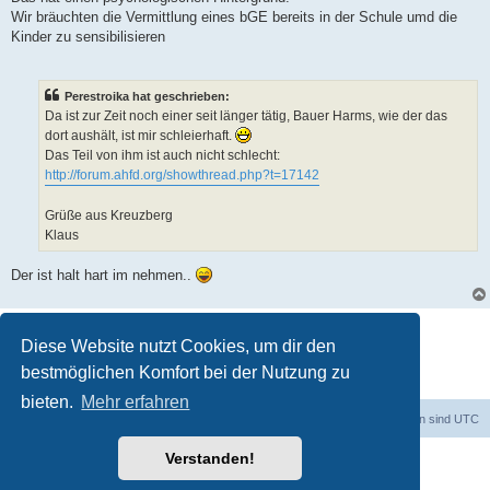
Wir bräuchten die Vermittlung eines bGE bereits in der Schule umd die
Kinder zu sensibilisieren
Perestroika hat geschrieben:
Da ist zur Zeit noch einer seit länger tätig, Bauer Harms, wie der das
dort aushält, ist mir schleierhaft.
Das Teil von ihm ist auch nicht schlecht:
http://forum.ahfd.org/showthread.php?t=17142
Grüße aus Kreuzberg
Klaus
Der ist halt hart im nehmen..
Antworten
Diese Website nutzt Cookies, um dir den
5 Beiträge • Seite
1
von
1
bestmöglichen Komfort bei der Nutzung zu
bieten.
Mehr erfahren
dadabit
Foren-Übersicht
Alle Zeiten sind
UTC
Verstanden!
Powered by
phpBB
® Forum Software © phpBB Limited
Deutsche Übersetzung durch
phpBB.de