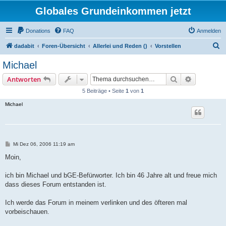
Globales Grundeinkommen jetzt
Donations
FAQ
Anmelden
S
dadabit
Foren-Übersicht
Allerlei und Reden ()
Vorstellen
u
Michael
c
Suche
Erweiterte
Antworten
h
5 Beiträge • Seite
1
von
1
e
Michael
B
Mi Dez 06, 2006 11:19 am
e
i
Moin,
t
r
a
ich bin Michael und bGE-Befürworter. Ich bin 46 Jahre alt und freue mich
g
dass dieses Forum entstanden ist.
Ich werde das Forum in meinem verlinken und des öfteren mal
vorbeischauen.