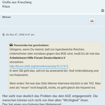
Grüße aus Kreuzberg
Klaus
Michael
B
Do Dez 07, 2006 6:47 am
e
i
t
Perestroika hat geschrieben:
r
a
Übrigens, wenn Du meinst, daß nur irgendwelche Reichen,
g
Unternehmer oder sonstwas gegen das BGE sind, mußt Du dir mal das
Arbeitslosen Hilfe Forum Deutschland e.V
reinziehen:
http://forum.ahfd.org/showthread.php?t=17471
In dem Stil geht das, seit ich da anwesend bin. Null Unterstützung und
nur Anpisserei.
Mein erstes Teil war das Götz-Werner-Interview kürzlich in der TAZ. Man
wird als "neuer" nicht begrüßt, nichts, es geht gleich die Hauerei los.
Hier sieht man deutlich das Problem das dem bGE entgegensteht. Die
menschen können sich nicht von ihrer alten "Wichtigkeit" lösen.
Das hat einen psychologischen Hintergrund.