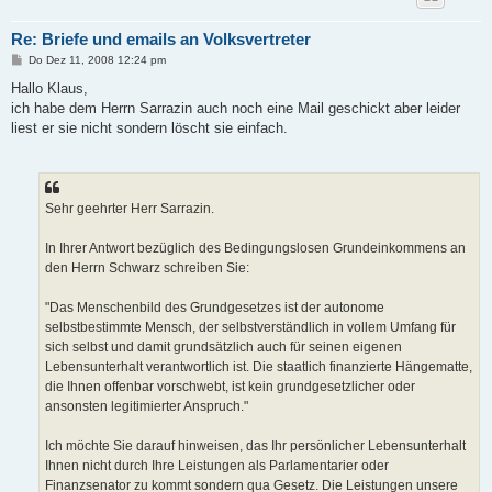
Re: Briefe und emails an Volksvertreter
B
Do Dez 11, 2008 12:24 pm
e
i
Hallo Klaus,
t
ich habe dem Herrn Sarrazin auch noch eine Mail geschickt aber leider
r
a
liest er sie nicht sondern löscht sie einfach.
g
Sehr geehrter Herr Sarrazin.
In Ihrer Antwort bezüglich des Bedingungslosen Grundeinkommens an
den Herrn Schwarz schreiben Sie:
"Das Menschenbild des Grundgesetzes ist der autonome
selbstbestimmte Mensch, der selbstverständlich in vollem Umfang für
sich selbst und damit grundsätzlich auch für seinen eigenen
Lebensunterhalt verantwortlich ist. Die staatlich finanzierte Hängematte,
die Ihnen offenbar vorschwebt, ist kein grundgesetzlicher oder
ansonsten legitimierter Anspruch."
Ich möchte Sie darauf hinweisen, das Ihr persönlicher Lebensunterhalt
Ihnen nicht durch Ihre Leistungen als Parlamentarier oder
Finanzsenator zu kommt sondern qua Gesetz. Die Leistungen unsere