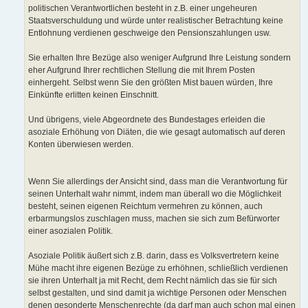
politischen Verantwortlichen besteht in z.B. einer ungeheuren
Staatsverschuldung und würde unter realistischer Betrachtung keine
Entlohnung verdienen geschweige den Pensionszahlungen usw.
Sie erhalten Ihre Bezüge also weniger Aufgrund Ihre Leistung sondern
eher Aufgrund Ihrer rechtlichen Stellung die mit Ihrem Posten
einhergeht. Selbst wenn Sie den größten Mist bauen würden, Ihre
Einkünfte erlitten keinen Einschnitt.
Und übrigens, viele Abgeordnete des Bundestages erleiden die
asoziale Erhöhung von Diäten, die wie gesagt automatisch auf deren
Konten überwiesen werden.
Wenn Sie allerdings der Ansicht sind, dass man die Verantwortung für
seinen Unterhalt wahr nimmt, indem man überall wo die Möglichkeit
besteht, seinen eigenen Reichtum vermehren zu können, auch
erbarmungslos zuschlagen muss, machen sie sich zum Befürworter
einer asozialen Politik.
Asoziale Politik äußert sich z.B. darin, dass es Volksvertretern keine
Mühe macht ihre eigenen Bezüge zu erhöhnen, schließlich verdienen
sie ihren Unterhalt ja mit Recht, dem Recht nämlich das sie für sich
selbst gestalten, und sind damit ja wichtige Personen oder Menschen
denen gesonderte Menschenrechte (da darf man auch schon mal einen