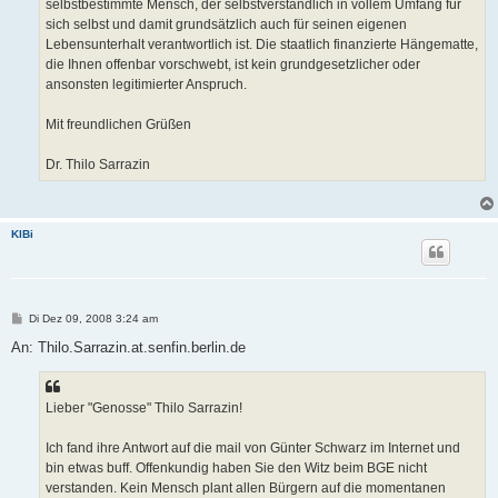
selbstbestimmte Mensch, der selbstverständlich in vollem Umfang für
sich selbst und damit grundsätzlich auch für seinen eigenen
Lebensunterhalt verantwortlich ist. Die staatlich finanzierte Hängematte,
die Ihnen offenbar vorschwebt, ist kein grundgesetzlicher oder
ansonsten legitimierter Anspruch.
Mit freundlichen Grüßen
Dr. Thilo Sarrazin
KlBi
B
Di Dez 09, 2008 3:24 am
e
i
An: Thilo.Sarrazin.at.senfin.berlin.de
t
r
a
g
Lieber "Genosse" Thilo Sarrazin!
Ich fand ihre Antwort auf die mail von Günter Schwarz im Internet und
bin etwas buff. Offenkundig haben Sie den Witz beim BGE nicht
verstanden. Kein Mensch plant allen Bürgern auf die momentanen