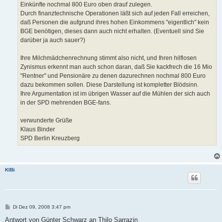
Einkünfte nochmal 800 Euro oben drauf zulegen.
Durch finanztechnische Operationen läßt sich auf jeden Fall erreichen,
daß Personen die aufgrund ihres hohen Einkommens "eigentlich" kein
BGE benötigen, dieses dann auch nicht erhalten. (Eventuell sind Sie
darüber ja auch sauer?)
Ihre Milchmädchenrechnung stimmt also nicht, und Ihren hilflosen
Zynismus erkennt man auch schon daran, daß Sie kackfrech die 16 Mio
"Rentner" und Pensionäre zu denen dazurechnen nochmal 800 Euro
dazu bekommen sollen. Diese Darstellung ist kompletter Blödsinn.
Ihre Argumentation ist im übrigen Wasser auf die Mühlen der sich auch
in der SPD mehrenden BGE-fans.
verwunderte Grüße
Klaus Binder
SPD Berlin Kreuzberg
KlBi
B
Di Dez 09, 2008 3:47 pm
e
i
Antwort von Günter Schwarz an Thilo Sarrazin