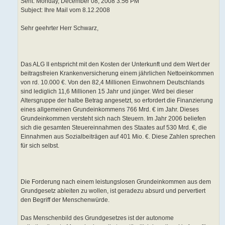
Sent: Monday, December 08, 2008 3:56 PM
Subject: Ihre Mail vom 8.12.2008
Sehr geehrter Herr Schwarz,
Das ALG II entspricht mit den Kosten der Unterkunft und dem Wert der
beitragsfreien Krankenversicherung einem jährlichen Nettoeinkommen
von rd. 10.000 €. Von den 82,4 Millionen Einwohnern Deutschlands
sind lediglich 11,6 Millionen 15 Jahr und jünger. Wird bei dieser
Altersgruppe der halbe Betrag angesetzt, so erfordert die Finanzierung
eines allgemeinen Grundeinkommens 766 Mrd. € im Jahr. Dieses
Grundeinkommen versteht sich nach Steuern. Im Jahr 2006 beliefen
sich die gesamten Steuereinnahmen des Staates auf 530 Mrd. €, die
Einnahmen aus Sozialbeiträgen auf 401 Mio. €. Diese Zahlen sprechen
für sich selbst.
Die Forderung nach einem leistungslosen Grundeinkommen aus dem
Grundgesetz ableiten zu wollen, ist geradezu absurd und pervertiert
den Begriff der Menschenwürde.
Das Menschenbild des Grundgesetzes ist der autonome