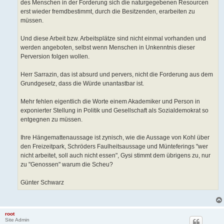
des Menschen in der Forderung sich die naturgegebenen Resourcen
erst wieder fremdbestimmt, durch die Besitzenden, erarbeiten zu
müssen.
Und diese Arbeit bzw. Arbeitsplätze sind nicht einmal vorhanden und
werden angeboten, selbst wenn Menschen in Unkenntnis dieser
Perversion folgen wollen.
Herr Sarrazin, das ist absurd und pervers, nicht die Forderung aus dem
Grundgesetz, dass die Würde unantastbar ist.
Mehr fehlen eigentlich die Worte einem Akademiker und Person in
exponierter Stellung in Politik und Gesellschaft als Sozialdemokrat so
entgegnen zu müssen.
Ihre Hängemattenaussage ist zynisch, wie die Aussage von Kohl über
den Freizeitpark, Schröders Faulheitsaussage und Münteferings "wer
nicht arbeitet, soll auch nicht essen", Gysi stimmt dem übrigens zu, nur
zu "Genossen" warum die Scheu?
Günter Schwarz
root
Site Admin