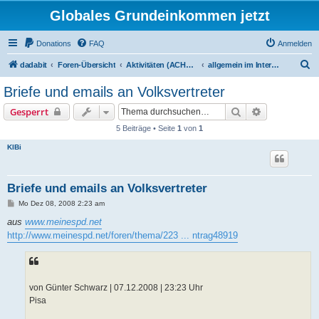
Globales Grundeinkommen jetzt
Donations
FAQ
Anmelden
S
dadabit
Foren-Übersicht
Aktivitäten (ACHTUNG: Infos zum Registrieren sind unten in: "neu hier?")
allgemein im Internet
u
Briefe und emails an Volksvertreter
c
Suche
Erweiterte S
Gesperrt
h
5 Beiträge • Seite
1
von
1
e
KlBi
Briefe und emails an Volksvertreter
B
Mo Dez 08, 2008 2:23 am
e
i
aus
www.meinespd.net
t
http://www.meinespd.net/foren/thema/223 ... ntrag48919
r
a
g
von Günter Schwarz | 07.12.2008 | 23:23 Uhr
Pisa