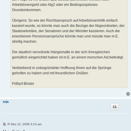
Arbeitslosengeld oder Alg2 oder ein Bedingungsloses
Grundeinkommen.
Übrigens: So wie der Rechtsanspruch auf Arbeitslosenhilfe einfach
kassiert wurde, so könnte man auch die Bezüge der Abgeordneten, der
Staatssekretäre, der Senatoren und der Minister kassieren. Auch die
erworbenen Pensionsansprüche könnte man und müsste man m.E.
streitig machen.
Die staatlich verordnete Hängematte in der sich ihresgleichen
gemütlich eingerichtet haben ist m.E. an einem morschen Ast befestigt.
Verbleibend in unbegründeter Hoffnung Ihnen auf die Sprünge
geholfen zu haben und mit freundlichen Grüßen.
Frithjof Binder
KlBi
B
Fr Dez 12, 2008 3:13 am
e
i