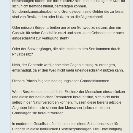
entschädigen haben, die ihre Existenz nicht mehr aus eigener Kraft für
sich, nicht fremdbestimmt, befriedigen können.
Sondernutzungsabgaben und Grundsteuern sind Gelder die zu leisten
sind von Besitzenden oder Nutzern an die Allgemeinheit.
Oder müssen Bürger arbeiten um einen Gehweg zu nutzen, den ein
Gastwirt für seine Geschäfte nutzt und somit dem Gehenden nur noch
eingeschränkt zur Verfügung steht?
Oder der Spaziergänger, die nicht mehr an den See kommen durch
Privatbesitz?
Nein, der Gehende wird, ohne eine Gegenleistung zu erbringen,
entschädigt, da er den Weg nicht mehr uneingeschränkt nutzen kann.
Diesem Prinzip folgt ein bedingungsloses Grundeinkommen.
Wenn Besitzende die natürliche Existenz der Menschen einschränken
und diese der natürlichen Resourcen beraubt sind, sich nicht mehr
selbst in der Natur versorgen können, müssen diese bereits jetzt die
Abgaben leisten, sie stehen den Menschen jedoch zu, deren
Grundlagen sie beraubt werden.
In modernen Gesellschaften beutet dies einen Schadensersatz für
Eingriffe in diese natürlichen Existenzgrundlagen. Die Entwürdigung