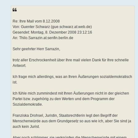
t
r
a
g
Von: Guenter Schwarz (gue.schwarz.at.web.de)
Gesendet: Montag, 8. Dezember 2008 23:12:16
An: Thilo.Sarrazin.at.senfin.berlin.de
Sehr geehrter Herr Sarrazin,
trotz aller Erschrockenheit über Ihre mail vielen Dank für Ihre schnelle
Antwort.
Ich frage mich allerdings, was an Ihren Äußerungen sozialdemokratisch
ist.
Ich fühle mich zummindest mit Ihren Äußerungen nicht in der gleichen
Partei bzw. zugehörig zu den Werten und dem Programm der
Sozialdemokratie.
Franziska Drohsel, Juristin, Staatsrechtlerin legt den Begriff der
Menschenwürde aus dem Grundgesetz so aus wie ich, aber Sie sind ja
auch kein Jurist.
Aber noch schlimmer, sie verknüpfen die Menschenwürde mit einem