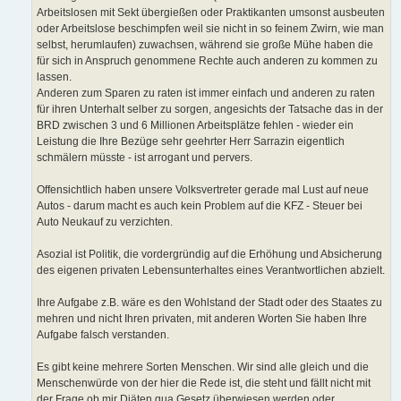
Arbeitslosen mit Sekt übergießen oder Praktikanten umsonst ausbeuten
oder Arbeitslose beschimpfen weil sie nicht in so feinem Zwirn, wie man
selbst, herumlaufen) zuwachsen, während sie große Mühe haben die
für sich in Anspruch genommene Rechte auch anderen zu kommen zu
lassen.
Anderen zum Sparen zu raten ist immer einfach und anderen zu raten
für ihren Unterhalt selber zu sorgen, angesichts der Tatsache das in der
BRD zwischen 3 und 6 Millionen Arbeitsplätze fehlen - wieder ein
Leistung die Ihre Bezüge sehr geehrter Herr Sarrazin eigentlich
schmälern müsste - ist arrogant und pervers.
Offensichtlich haben unsere Volksvertreter gerade mal Lust auf neue
Autos - darum macht es auch kein Problem auf die KFZ - Steuer bei
Auto Neukauf zu verzichten.
Asozial ist Politik, die vordergründig auf die Erhöhung und Absicherung
des eigenen privaten Lebensunterhaltes eines Verantwortlichen abzielt.
Ihre Aufgabe z.B. wäre es den Wohlstand der Stadt oder des Staates zu
mehren und nicht Ihren privaten, mit anderen Worten Sie haben Ihre
Aufgabe falsch verstanden.
Es gibt keine mehrere Sorten Menschen. Wir sind alle gleich und die
Menschenwürde von der hier die Rede ist, die steht und fällt nicht mit
der Frage ob mir Diäten qua Gesetz überwiesen werden oder