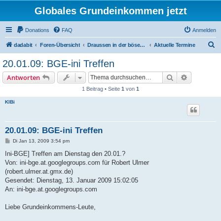
Globales Grundeinkommen jetzt
Donations
FAQ
Anmelden
S
dadabit
Foren-Übersicht
Draussen in der bösen Welt
Aktuelle Termine
u
20.01.09: BGE-ini Treffen
c
Suche
Erweiterte
Antworten
h
1 Beitrag • Seite
1
von
1
e
KlBi
20.01.09: BGE-ini Treffen
B
Di Jan 13, 2009 3:54 pm
e
i
t
Von: ini-bge.at.googlegroups.com für Robert Ulmer
r
a
(robert.ulmer.at.gmx.de)
g
Gesendet: Dienstag, 13. Januar 2009 15:02:05
An: ini-bge.at.googlegroups.com
Liebe Grundeinkommens-Leute,