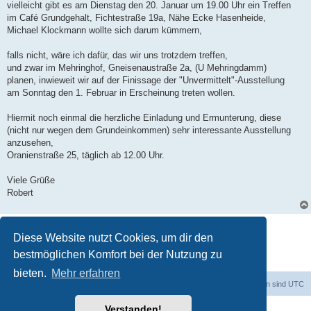
vielleicht gibt es am Dienstag den 20. Januar um 19.00 Uhr ein Treffen
im Café Grundgehalt, Fichtestraße 19a, Nähe Ecke Hasenheide,
Michael Klockmann wollte sich darum kümmern,
falls nicht, wäre ich dafür, das wir uns trotzdem treffen,
und zwar im Mehringhof, Gneisenaustraße 2a, (U Mehringdamm)
planen, inwieweit wir auf der Finissage der "Unvermittelt"-Ausstellung
am Sonntag den 1. Februar in Erscheinung treten wollen.
Hiermit noch einmal die herzliche Einladung und Ermunterung, diese
(nicht nur wegen dem Grundeinkommen) sehr interessante Ausstellung
anzusehen,
Oranienstraße 25, täglich ab 12.00 Uhr.
Viele Grüße
Robert
Antworten
Diese Website nutzt Cookies, um dir den
1 Beitrag • Seite
1
von
1
bestmöglichen Komfort bei der Nutzung zu
bieten.
Mehr erfahren
dadabit
Foren-Übersicht
Alle Zeiten sind
UTC
Verstanden!
Powered by
phpBB
® Forum Software © phpBB Limited