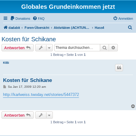
Globales Grundeinkommen jetzt
Donations
FAQ
Anmelden
S
dadabit
Foren-Übersicht
Aktivitäten (ACHTUNG: Infos zum Registrieren sind unten in: "neu hier?")
Hass4
u
Kosten für Schikane
c
Suche
Erweiterte
Antworten
h
1 Beitrag • Seite
1
von
1
e
KlBi
Kosten für Schikane
B
Sa Jan 17, 2009 12:20 am
e
i
http://karlweiss.twoday.net/stories/5447372
t
r
a
g
Antworten
1 Beitrag • Seite
1
von
1