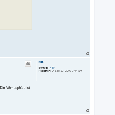
N
a
c
KlBi
h
o
Beiträge:
480
Registriert:
Di Sep 23, 2008 3:04 am
b
e
n
. Die Athmosphäre ist
N
a