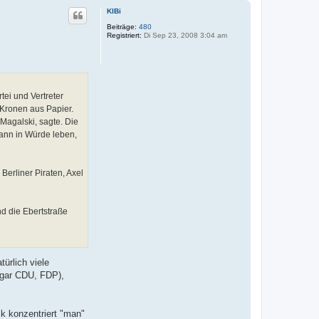
c
KlBi
h
o
Beiträge:
480
Registriert:
Di Sep 23, 2008 3:04 am
b
e
n
ei und Vertreter
 Kronen aus Papier.
 Magalski, sagte. Die
ann in Würde leben,
erliner Piraten, Axel
d die Ebertstraße
türlich viele
r gar CDU, FDP),
k konzentriert "man"