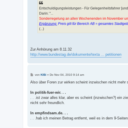
Entschuldigungsleistungen - Für Gelegenheitsfahrer [
Darin: "...
Sonderregelung an allen Wochenenden im November und D
Ergänzung:
Preis gilt für Bereich AB = gesamtes Stadtgeb
(...)
Zur Anhörung am 8.11.32
http://www.bundestag.de/dokumente/texta ... petitionen
B
von
KlBi
»
Do Nov 04, 2010 9:14 am
e
i
Also über Foren zur wirken scheint inzwischen nicht mehr s
t
r
a
In politik-fuer-wir. . .
g
. . .ist zwar alles klar, aber es scheint (inzwischen?) ei
nicht sehr freundlich.
In empfindsam.de. . .
. . .hab ich meinen Betrag entfernt, weil es in dem 9-Seit