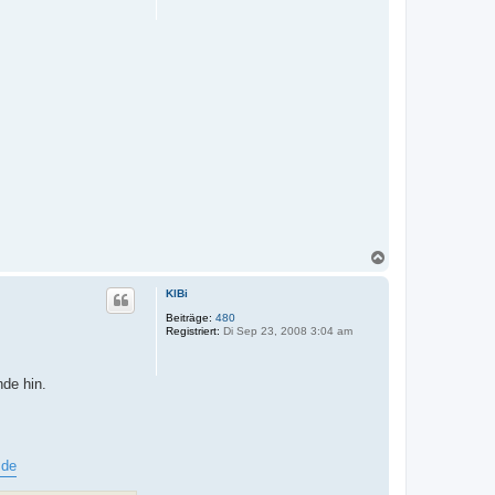
n
N
a
c
KlBi
h
o
Beiträge:
480
Registriert:
Di Sep 23, 2008 3:04 am
b
e
n
nde hin.
.de