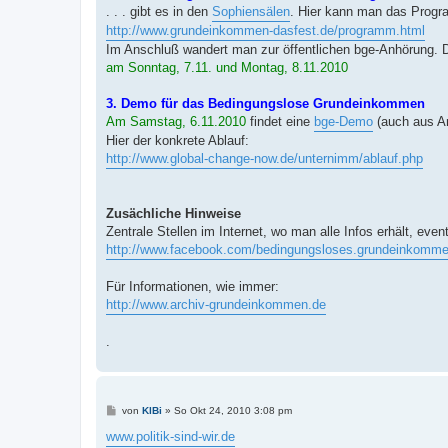
. . . gibt es in den
Sophiensälen
. Hier kann man das Progr
http://www.grundeinkommen-dasfest.de/programm.html
Im Anschluß wandert man zur öffentlichen bge-Anhörung. Di
am Sonntag, 7.11. und Montag, 8.11.2010
3. Demo für das Bedingungslose Grundeinkommen
Am Samstag, 6.11.2010
findet eine
bge-Demo
(auch aus An
Hier der konkrete Ablauf:
http://www.global-change-now.de/unternimm/ablauf.php
Zusächliche Hinweise
Zentrale Stellen im Internet, wo man alle Infos erhält, eve
http://www.facebook.com/bedingungsloses.grundeinkomm
Für Informationen, wie immer:
http://www.archiv-grundeinkommen.de
.
B
von
KlBi
»
So Okt 24, 2010 3:08 pm
e
i
www.politik-sind-wir.de
t