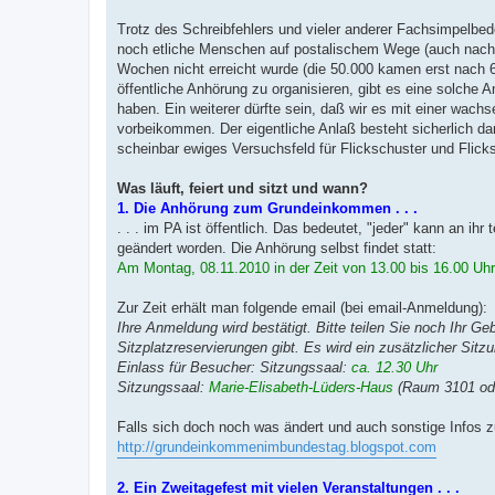
Trotz des Schreibfehlers und vieler anderer Fachsimpelbe
noch etliche Menschen auf postalischem Wege (auch nach Ab
Wochen nicht erreicht wurde (die 50.000 kamen erst nach 6
öffentliche Anhörung zu organisieren, gibt es eine solche A
haben. Ein weiterer dürfte sein, daß wir es mit einer wac
vorbeikommen. Der eigentliche Anlaß besteht sicherlich da
scheinbar ewiges Versuchsfeld für Flickschuster und Flick
Was läuft, feiert und sitzt und wann?
1. Die Anhörung zum Grundeinkommen . . .
. . . im PA ist öffentlich. Das bedeutet, "jeder" kann an 
geändert worden. Die Anhörung selbst findet statt:
Am Montag, 08.11.2010 in der Zeit von 13.00 bis 16.00 Uhr
Zur Zeit erhält man folgende email (bei email-Anmeldung):
Ihre Anmeldung wird bestätigt. Bitte teilen Sie noch Ihr 
Sitzplatzreservierungen gibt. Es wird ein zusätzlicher Sitzu
Einlass für Besucher: Sitzungssaal:
ca. 12.30 Uhr
Sitzungssaal:
Marie-Elisabeth-Lüders-Haus
(Raum 3101 ode
Falls sich doch noch was ändert und auch sonstige Infos z
http://grundeinkommenimbundestag.blogspot.com
2. Ein Zweitagefest mit vielen Veranstaltungen . . .