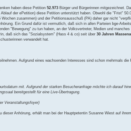
denken haben diese Petition
52.973
Bürger und Bürgerinnen mitgezeichnet. Dar
lauf der ePetition) diese Petition unterstützt haben. Obwohl die "Frist" 50.
 Wochen zusammen) und der Petitionsausschuß (PA) daher gar nicht "verpflich
nhörung. Ein Grund dafür ist vermutlich, daß sich in allen Parteien bge-Arbeits
hsenden "Bewegung" zu tun haben, an der Volksvertreter, Medien und manches
rin, daß sich das "Sozialsystem" (Hass 4 & co) seit über
30 Jahren Massenar
schusterinnen verwandelt hat.
ihr teilnehmen. Aufgrund eines wachsenden Interesses sind schon mehrmals die
Geburtsdatum mit. Aufgrund der starken Besucheranfrage möchte ich darauf hin
ngssaal bereitgestellt für eine Live-Übertragung.
r Veranstaltungsfoyer)
u dieser Anhörung, erhält man bei der Hauptpetentin Susanne Wiest auf ihrem