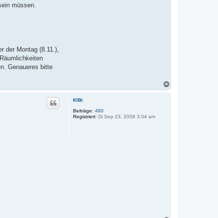
 sein müssen.
r der Montag (8.11.),
 Räumlichkeiten
n. Genaueres bitte
N
a
c
KlBi
h
o
Beiträge:
480
Registriert:
Di Sep 23, 2008 3:04 am
b
e
n