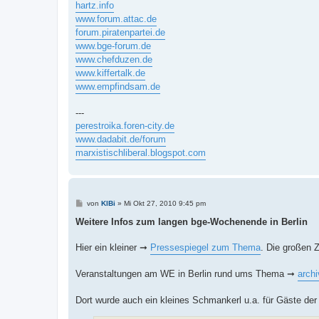
hartz.info
r
a
www.forum.attac.de
g
forum.piratenpartei.de
www.bge-forum.de
www.chefduzen.de
www.kiffertalk.de
www.empfindsam.de
---
perestroika.foren-city.de
www.dadabit.de/forum
marxistischliberal.blogspot.com
B
von
KlBi
»
Mi Okt 27, 2010 9:45 pm
e
i
Weitere Infos zum langen bge-Wochenende in Berlin
t
r
a
Hier ein kleiner ➞
Pressespiegel zum Thema
. Die großen 
g
Veranstaltungen am WE in Berlin rund ums Thema ➞
arch
Dort wurde auch ein kleines Schmankerl u.a. für Gäste der