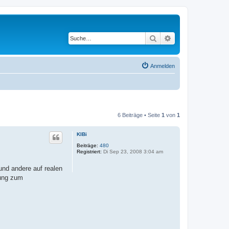
Suche
Erweiterte Suche
Anmelden
6 Beiträge • Seite
1
von
1
KlBi
Beiträge:
480
Registriert:
Di Sep 23, 2008 3:04 am
und andere auf realen
rung zum