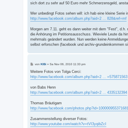
sich dort zu sehr auf 50 Euro mehr Schmerzensgeld, ansta
Wer unbedingt Fotos sehen will: ich hab eine kleine Serie 
http://www.facebook.com/album.php?aid=2 ... 828&ref=mf
Morgen am 7.11. geht es dann weiter mit dem "Fest", d.h. mi
die Anhörung im Petitionsausschuss. Wieviele Leute da hi
mehrmals geändert wurden. Nun werden keine Anmeldungen 
selbst erforschen (facebook und archiv-grundeinkommen si
B
von
KlBi
»
Sa Nov 06, 2010 11:33 pm
e
i
Weitere Fotos von Tolga Cerci:
t
http://www.facebook.com/album.php?aid=2 ... =575871563
r
a
g
von Babs Henn
http://www.facebook.com/album.php?aid=2 ... 4335132394
Thomas Bräutigam
http://www.facebook.com/photos.php?id=10000095537168
Zusammenstellung diverser Fotos:
http://www.youtube.com/watch?v=tVI3yqibZcI