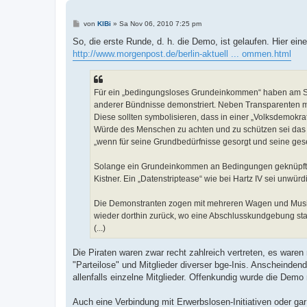
B
von
KlBi
»
Sa Nov 06, 2010 7:25 pm
e
i
So, die erste Runde, d. h. die Demo, ist gelaufen. Hier ei
t
http://www.morgenpost.de/berlin-aktuell ... ommen.html
r
a
g
Für ein „bedingungsloses Grundeinkommen“ haben am Son
anderer Bündnisse demonstriert. Neben Transparenten mit
Diese sollten symbolisieren, dass in einer „Volksdemokrat
Würde des Menschen zu achten und zu schützen sei das w
„wenn für seine Grundbedürfnisse gesorgt und seine gesel
Solange ein Grundeinkommen an Bedingungen geknüpft sei,
Kistner. Ein „Datenstriptease“ wie bei Hartz IV sei unwürd
Die Demonstranten zogen mit mehreren Wagen und Musik 
wieder dorthin zurück, wo eine Abschlusskundgebung sta
(...)
Die Piraten waren zwar recht zahlreich vertreten, es waren n
"Parteilose" und Mitglieder diverser bge-Inis. Anscheinde
allenfalls einzelne Mitglieder. Offenkundig wurde die Dem
Auch eine Verbindung mit Erwerbslosen-Initiativen oder ga