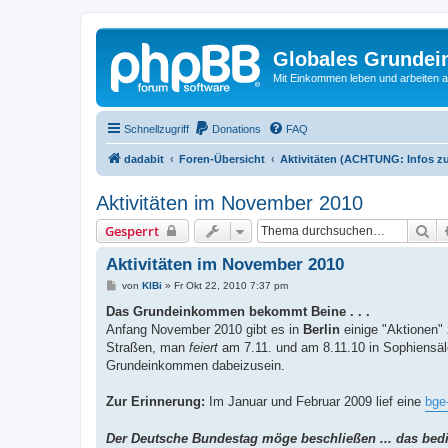
Globales Grundei
Mit Einkommen leben und arbeiten an
Schnellzugriff
Donations
FAQ
dadabit
Foren-Übersicht
Aktivitäten (ACHTUNG: Infos zu
Aktivitäten im November 2010
Su
Gesperrt
Aktivitäten im November 2010
B
von
KlBi
»
Fr Okt 22, 2010 7:37 pm
e
i
Das Grundeinkommen bekommt Beine . . .
t
Anfang November 2010 gibt es in
Berlin
einige "Aktionen
r
a
Straßen, man
feiert
am 7.11. und am 8.11.10 in Sophiensä
g
Grundeinkommen dabeizusein.
Zur Erinnerung:
Im Januar und Februar 2009 lief eine
bge
Der Deutsche Bundestag möge beschließen ... das be