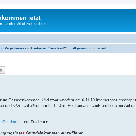
nkommen jetzt
statt ohne Arbeit zu vegetieren
m Registrieren sind unten in: "neu hier?")
allgemein im Internet
che
Erweiterte Suche
" zum Grundeinkommen. Und zwar
wandern
am 6.11.10 Internetspaziergänger 
len und
sitzt
schließlich am 8.11.10 im Petitionsausschuß um bei einer Anhö
-ePetition
mit der Forderung:
dingungslose
s
Grundeinkommen einzuführen.