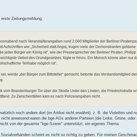
ne erste Zeitungsmeldung:
nabend nach Veranstalterangaben rund 2.000 Mitglieder der Berliner Piratenpart
 Aufschriften wie „Sicherheit statt Angst„ trugen viele der Demonstranten goldene
ie jeder Bürger ein König ist“, wie der Pressesprecher der Berliner Piraten, Philipp
ichtigste Gebot des Grundgesetzes, fügte er hinzu. Ein Mensch könne aber nur d
lschaftliche Teilhabe möglich ist“.
 werde „der Bürger zum Bittsteller“ gemacht, betonte das Vorstandsmitglied der B
ig.
vom Brandenburger Tor über die Straße Unter den Linden, die Friedrichstraße un
ttfand. Zu Zwischenfällen kam es nach Polizeiangaben nicht.
atürlich noch andere dort (im Artikel nicht erwähnt), z. B. die Violetten und na
nd nicht anwesend waren die bge-AGs anderer Parteien (die Linke, Grüne, ode
o nicht von der gesamte "bge-Szene" unterstützt, ein eigenes Thema.
r Sozialverbänden scheint es nicht so richtig zu geben. Für meinen Geschmac