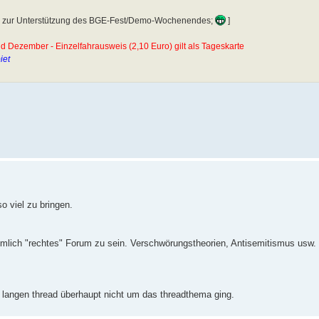
und zur Unterstützung des BGE-Fest/Demo-Wochenendes;
]
ezember - Einzelfahrausweis (2,10 Euro) gilt als Tageskarte
iet
o viel zu bringen.
n ziemlich "rechtes" Forum zu sein. Verschwörungstheorien, Antisemitismus usw
en langen thread überhaupt nicht um das threadthema ging.