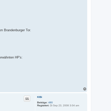
 am Brandenburger Tor.
 erwähnten HP's:
N
a
c
KlBi
h
o
Beiträge:
480
Registriert:
Di Sep 23, 2008 3:04 am
b
e