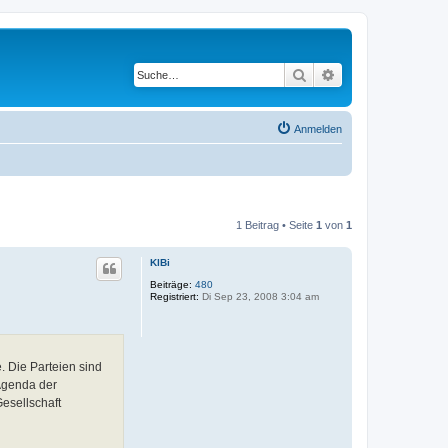
Suche
Erweiterte Suche
Anmelden
1 Beitrag • Seite
1
von
1
KlBi
Beiträge:
480
Registriert:
Di Sep 23, 2008 3:04 am
e. Die Parteien sind
Agenda der
esellschaft