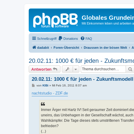
Globales Grundei
Mit Einkommen leben und arbeiten an
Schnellzugriff
Donations
FAQ
dadabit
Foren-Übersicht
Draussen in der bösen Welt
A
20.02.11: 1000 € für jeden - Zukunft
Antworten
20.02.11: 1000 € für jeden - Zukunftsmod
B
von
KlBi
»
Mi Feb 16, 2011 8:07 am
e
i
nachtstudio - ZDF.de
t
r
a
g
Immer Ärger mit Hartz IV! Seit geraumer Zeit dominiert die
uneins, das Unbehagen in der Gesellschaft wächst, auc
Wahlkämpfer. Die Tage dieses stets umstrittenen Transfe
befrieden?
(...)