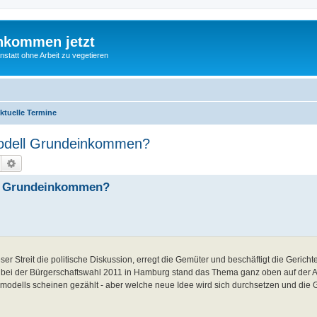
nkommen jetzt
statt ohne Arbeit zu vegetieren
ktuelle Termine
smodell Grundeinkommen?
Suche
Erweiterte Suche
ell Grundeinkommen?
ser Streit die politische Diskussion, erregt die Gemüter und beschäftigt die Gericht
h bei der Bürgerschaftswahl 2011 in Hamburg stand das Thema ganz oben auf der 
rmodells scheinen gezählt - aber welche neue Idee wird sich durchsetzen und die G