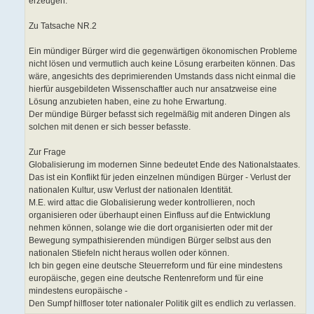
erzeugen.
Zu Tatsache NR.2
Ein mündiger Bürger wird die gegenwärtigen ökonomischen Probleme
nicht lösen und vermutlich auch keine Lösung erarbeiten können. Das
wäre, angesichts des deprimierenden Umstands dass nicht einmal die
hierfür ausgebildeten Wissenschaftler auch nur ansatzweise eine
Lösung anzubieten haben, eine zu hohe Erwartung.
Der mündige Bürger befasst sich regelmäßig mit anderen Dingen als
solchen mit denen er sich besser befasste.
Zur Frage
Globalisierung im modernen Sinne bedeutet Ende des Nationalstaates.
Das ist ein Konflikt für jeden einzelnen mündigen Bürger - Verlust der
nationalen Kultur, usw Verlust der nationalen Identität.
M.E. wird attac die Globalisierung weder kontrollieren, noch
organisieren oder überhaupt einen Einfluss auf die Entwicklung
nehmen können, solange wie die dort organisierten oder mit der
Bewegung sympathisierenden mündigen Bürger selbst aus den
nationalen Stiefeln nicht heraus wollen oder können.
Ich bin gegen eine deutsche Steuerreform und für eine mindestens
europäische, gegen eine deutsche Rentenreform und für eine
mindestens europäische -
Den Sumpf hilfloser toter nationaler Politik gilt es endlich zu verlassen.