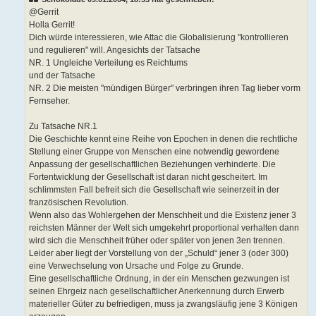
@Gerrit
Holla Gerrit!
Dich würde interessieren, wie Attac die Globalisierung "kontrollieren
und regulieren" will. Angesichts der Tatsache
NR. 1 Ungleiche Verteilung es Reichtums
und der Tatsache
NR. 2 Die meisten "mündigen Bürger" verbringen ihren Tag lieber vorm
Fernseher.
Zu Tatsache NR.1
Die Geschichte kennt eine Reihe von Epochen in denen die rechtliche
Stellung einer Gruppe von Menschen eine notwendig gewordene
Anpassung der gesellschaftlichen Beziehungen verhinderte. Die
Fortentwicklung der Gesellschaft ist daran nicht gescheitert. Im
schlimmsten Fall befreit sich die Gesellschaft wie seinerzeit in der
französischen Revolution.
Wenn also das Wohlergehen der Menschheit und die Existenz jener 3
reichsten Männer der Welt sich umgekehrt proportional verhalten dann
wird sich die Menschheit früher oder später von jenen 3en trennen.
Leider aber liegt der Vorstellung von der „Schuld“ jener 3 (oder 300)
eine Verwechselung von Ursache und Folge zu Grunde.
Eine gesellschaftliche Ordnung, in der ein Menschen gezwungen ist
seinen Ehrgeiz nach gesellschaftlicher Anerkennung durch Erwerb
materieller Güter zu befriedigen, muss ja zwangsläufig jene 3 Königen