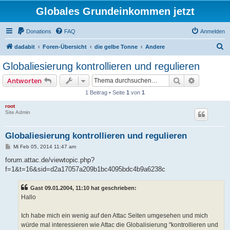
Globales Grundeinkommen jetzt
Donations
FAQ
Anmelden
S
dadabit
Foren-Übersicht
die gelbe Tonne
Andere
u
Globaliesierung kontrollieren und regulieren
c
Suche
Erweiterte
Antworten
h
1 Beitrag • Seite
1
von
1
e
root
Site Admin
Globaliesierung kontrollieren und regulieren
B
Mi Feb 05, 2014 11:47 am
e
i
forum.attac.de/viewtopic.php?
t
f=1&t=16&sid=d2a17057a209b1bc4095bdc4b9a6238c
r
a
g
Gast 09.01.2004, 11:10 hat geschrieben:
Hallo
Ich habe mich ein wenig auf den Attac Seiten umgesehen und mich
würde mal interessieren wie Attac die Globalisierung "kontrollieren und