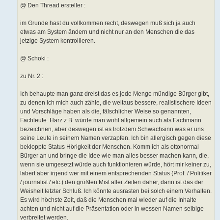
@ Den Thread ersteller :
im Grunde hast du vollkommen recht, deswegen muß sich ja auch
etwas am System ändern und nicht nur an den Menschen die das
jetzige System kontrollieren.
@ Schoki :
zu Nr. 2 :
Ich behaupte man ganz dreist das es jede Menge mündige Bürger gibt,
zu denen ich mich auch zähle, die weitaus bessere, realistischere Ideen
und Vorschläge haben als die, fälschlicher Weise so genannten,
Fachleute. Harz z.B. würde man wohl allgemein auch als Fachmann
bezeichnen, aber deswegen ist es trotzdem Schwachsinn was er uns
seine Leute in seinem Namen verzapfen. Ich bin allergisch gegen diese
bekloppte Status Hörigkeit der Menschen. Komm ich als ottonormal
Bürger an und bringe die Idee wie man alles besser machen kann, die,
wenn sie umgesetzt würde auch funktionieren würde, hört mir keiner zu,
labert aber irgend wer mit einem entsprechenden Status (Prof. / Politiker
/ journalist / etc.) den größten Mist aller Zeiten daher, dann ist das der
Weisheit letzter Schluß. Ich könnte ausrasten bei solch einem Verhalten.
Es wird höchste Zeit, daß die Menschen mal wieder auf die Inhalte
achten und nicht auf die Präsentation oder in wessen Namen selbige
verbreitet werden.