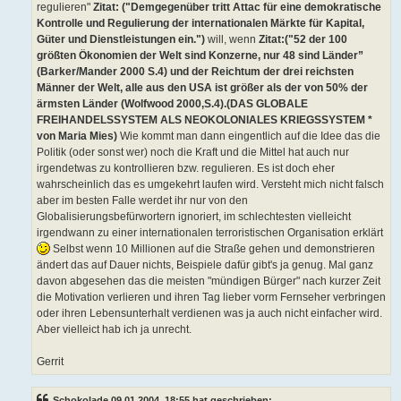
regulieren"
Zitat: ("Demgegenüber tritt Attac für eine demokratische
Kontrolle und Regulierung der internationalen Märkte für Kapital,
Güter und Dienstleistungen ein.")
will, wenn
Zitat:("52 der 100
größten Ökonomien der Welt sind Konzerne, nur 48 sind Länder”
(Barker/Mander 2000 S.4) und der Reichtum der drei reichsten
Männer der Welt, alle aus den USA ist größer als der von 50% der
ärmsten Länder (Wolfwood 2000,S.4).(DAS GLOBALE
FREIHANDELSSYSTEM ALS NEOKOLONIALES KRIEGSSYSTEM *
von Maria Mies)
Wie kommt man dann eingentlich auf die Idee das die
Politik (oder sonst wer) noch die Kraft und die Mittel hat auch nur
irgendetwas zu kontrollieren bzw. regulieren. Es ist doch eher
wahrscheinlich das es umgekehrt laufen wird. Versteht mich nicht falsch
aber im besten Falle werdet ihr nur von den
Globalisierungsbefürwortern ignoriert, im schlechtesten vielleicht
irgendwann zu einer internationalen terroristischen Organisation erklärt
Selbst wenn 10 Millionen auf die Straße gehen und demonstrieren
ändert das auf Dauer nichts, Beispiele dafür gibt's ja genug. Mal ganz
davon abgesehen das die meisten "mündigen Bürger" nach kurzer Zeit
die Motivation verlieren und ihren Tag lieber vorm Fernseher verbringen
oder ihren Lebensunterhalt verdienen was ja auch nicht einfacher wird.
Aber vielleict hab ich ja unrecht.
Gerrit
Schokolade 09.01.2004, 18:55 hat geschrieben: